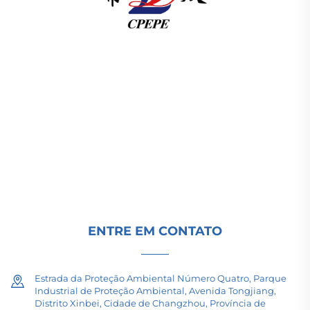
A Changzhou Pacific Electric Power Equipment
(Group) Co., Ltd. fornece equipamentos de
transmissão de energia de alta/baixa tensão,
transformadores de tração (110–330kV) e
subestações embutidas/compactas para
infraestrutura energética global. Certificada pela
ISO, impulsionada por P&D desde 1989. Solicite
uma consulta técnica hoje.
ENTRE EM CONTATO
Estrada da Proteção Ambiental Número Quatro, Parque
Industrial de Proteção Ambiental, Avenida Tongjiang,
Distrito Xinbei, Cidade de Changzhou, Província de