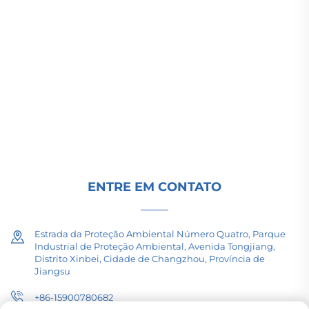
A Changzhou Pacific Electric Power Equipment
(Group) Co., Ltd. fornece equipamentos de
transmissão de energia de alta/baixa tensão,
transformadores de tração (110–330kV) e
subestações embutidas/compactas para
infraestrutura energética global. Certificada pela
ISO, impulsionada por P&D desde 1989. Solicite
uma consulta técnica hoje.
ENTRE EM CONTATO
Estrada da Proteção Ambiental Número Quatro, Parque
Industrial de Proteção Ambiental, Avenida Tongjiang,
Distrito Xinbei, Cidade de Changzhou, Província de
Jiangsu
+86-15900780682