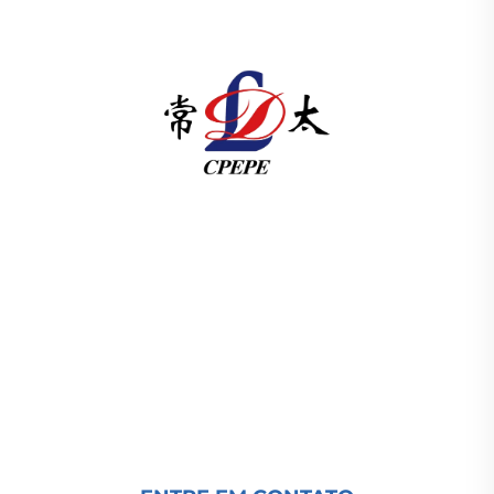
A Changzhou Pacific Electric Power Equipment
(Group) Co., Ltd. fornece equipamentos de
transmissão de energia de alta/baixa tensão,
transformadores de tração (110–330kV) e
subestações embutidas/compactas para
infraestrutura energética global. Certificada pela
ISO, impulsionada por P&D desde 1989. Solicite
uma consulta técnica hoje.