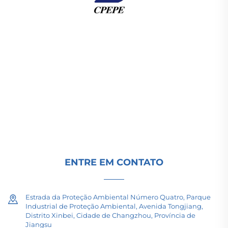
A Changzhou Pacific Electric Power Equipment
(Group) Co., Ltd. fornece equipamentos de
transmissão de energia de alta/baixa tensão,
transformadores de tração (110–330kV) e
subestações embutidas/compactas para
infraestrutura energética global. Certificada pela
ISO, impulsionada por P&D desde 1989. Solicite
uma consulta técnica hoje.
ENTRE EM CONTATO
Estrada da Proteção Ambiental Número Quatro, Parque
Industrial de Proteção Ambiental, Avenida Tongjiang,
Distrito Xinbei, Cidade de Changzhou, Província de
Jiangsu