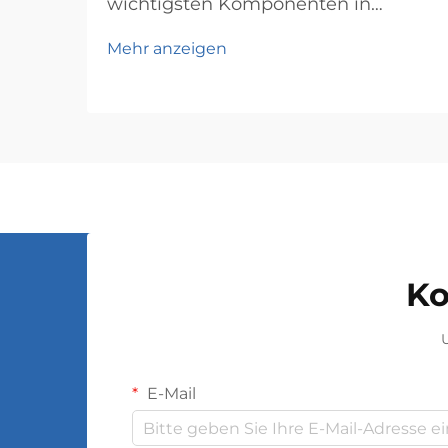
wichtigsten Komponenten in
modernen elektrischen
Mehr anzeigen
Stromversorgungssystemen dar
und dient als Grundlage für eine
effiziente Energieübertragung und -
verteilung über große Netze
hinweg. Diese elektromagnetischen
Geräte ermöglichen die nahtlose
Umwandlung …
Ko
U
E-Mail