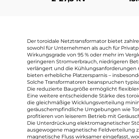
Der toroidale Netztransformator bietet zahlrei
sowohl für Unternehmen als auch für Privatpe
Wirkungsgrade von 95 % oder mehr im Vergle
geringeren Stromverbrauch, niedrigeren Be
verlängert und die Kühlungsanforderungen r
bieten erhebliche Platzersparnis – insbeso
Solche Transformatoren beanspruchen typisc
Die reduzierte Baugröße ermöglicht flexibl
Eine weitere entscheidende Stärke des toroi
die gleichmäßige Wicklungsverteilung minim
geräuschempfindliche Umgebungen wie Tons
profitieren von leiserem Betrieb mit Geräus
Die Unterdrückung elektromagnetischer Störu
ausgewogene magnetische Feldverteilung zu 
magnetische Fluss wirksamer eingefasst, wod