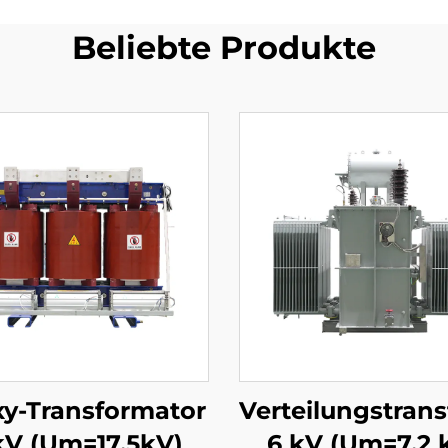
Beliebte Produkte
y-Transformator
Verteilungstran
kV (Um=17,5kV)
6 kV (Um=7,2 