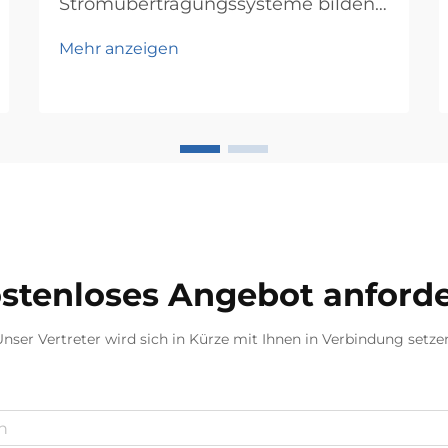
Stromübertragungssysteme bilden
das Rückgrat moderner elektrischer
Mehr anzeigen
Netze und ermöglichen den
effizienten Transport von Elektrizität
über weite Strecken. Im Zentrum
dieser komplexen Netzwerke steht
der Leistungstransformator, ein
entscheidendes Gerät, das …
stenloses Angebot anford
nser Vertreter wird sich in Kürze mit Ihnen in Verbindung setze