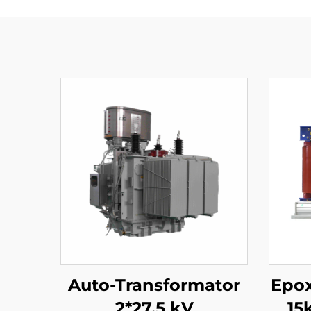
Auto-Transformator
Epox
2*27,5 kV
15