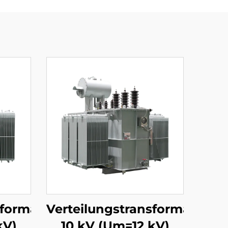
sformator
Verteilungstransformator
kV)
10 kV (Um=12 kV)