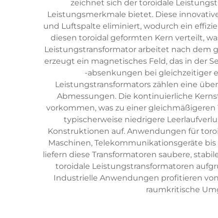
zeichnet sich der toroidale Leistung
Leistungsmerkmale bietet. Diese innovative
und Luftspalte eliminiert, wodurch ein effi
diesen toroidal geformten Kern verteilt, 
Leistungstransformator arbeitet nach dem 
erzeugt ein magnetisches Feld, das in der
-absenkungen bei gleichzeitiger 
Leistungstransformators zählen eine übe
Abmessungen. Die kontinuierliche Kernst
vorkommen, was zu einer gleichmäßigeren V
typischerweise niedrigere Leerlaufverl
Konstruktionen auf. Anwendungen für toroi
Maschinen, Telekommunikationsgeräte bis 
liefern diese Transformatoren saubere, sta
toroidale Leistungstransformatoren aufg
Industrielle Anwendungen profitieren von
raumkritische Umg