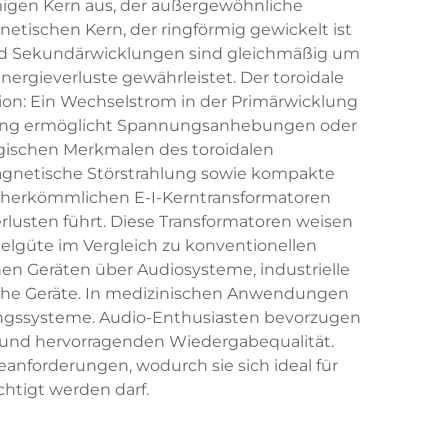
rmigen Kern aus, der außergewöhnliche
etischen Kern, der ringförmig gewickelt ist
- und Sekundärwicklungen sind gleichmäßig um
ergieverluste gewährleistet. Der toroidale
on: Ein Wechselstrom in der Primärwicklung
organg ermöglicht Spannungsanhebungen oder
ogischen Merkmalen des toroidalen
magnetische Störstrahlung sowie kompakte
ei herkömmlichen E-I-Kerntransformatoren
lusten führt. Diese Transformatoren weisen
gelgüte im Vergleich zu konventionellen
en Geräten über Audiosysteme, industrielle
sche Geräte. In medizinischen Anwendungen
hungssysteme. Audio-Enthusiasten bevorzugen
g und hervorragenden Wiedergabequalität.
anforderungen, wodurch sie sich ideal für
htigt werden darf.