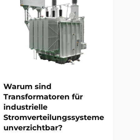
Warum sind
Wi
Transformatoren für
Tr
industrielle
Net
Stromverteilungssysteme
gr
unverzichtbar?
St