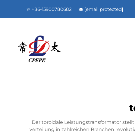
+86-15900780682
[email protected]
t
Der toroidale Leistungstransformator ste
verteilung in zahlreichen Branchen revolut