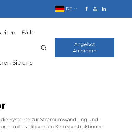
DE
keiten
Fälle
Angebot
Anfordern
eren Sie uns
or
das die Systeme zur Stromumwandlung und -
toren mit traditionellen Kernkonstruktionen