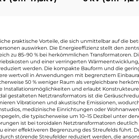
che praktische Vorteile, die sich unmittelbar auf die bet
rsonen auswirken. Die Energieeffizienz stellt den zentra
ich zu 85–90 % bei herkömmlichen Transformatoren. Die
triebskosten und einer verringerten Wärmeentwicklung
eduziert werden. Die kompakte Bauform und die gering
ndere wertvoll in Anwendungen mit begrenztem Einbaur
herweise 50 % weniger Raum als vergleichbare herkömm
ere Installationsmöglichkeiten und erlaubt Konstrukteu
dal gestalteten Netztransformators ist die Geräuschred
ieren Vibrationen und akustische Emissionen, wodurch 
tudios, medizinische Einrichtungen oder Wohnanwend
chpegeln, die typischerweise um 10–15 Dezibel unter de
ngen ist bei toroidalen Netztransformatoren deutlich v
einer effektiveren Begrenzung des Streufelds führt. 
urch störende Streufelder reduziert werden, die anson