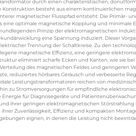
stransformator durch einen charakteristischen, donutfö
 Konstruktion besteht aus einem kontinuierlichen magn
zienterer magnetischer Flusspfad entsteht. Die Primär
was eine optimale magnetische Kopplung und minimale En
grundlegenden Prinzip der elektromagnetischen Indukti
 Sekundärwicklung eine Spannung induziert. Dieser V
elektrischer Trennung der Schaltkreise. Zu den technol
rlegene magnetische Effizienz, eine geringere elektro
ruktur eliminiert scharfe Ecken und Kanten, wie sie b
erteilung des magnetischen Feldes und geringeren Ver
uste, reduziertes hörbares Geräusch und verbesserte Re
dale Leistungstransformatoren reichen von medizinisch
hin zu Stromversorgungen für empfindliche elektroni
bile Energie für Diagnosegeräte und Patientenüberwac
rund ihrer geringen elektromagnetischen Störstrahlun
 ihrer Zuverlässigkeit, Effizienz und kompakten Montage
ebungen eignen, in denen die Leistung nicht beeinträc