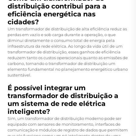
distribuição contribui para a
eficiência energética nas
cidades?
Um transformador de distribuição de alta eficiência reduz as
perdas em vazio e sob carga durante a operação, o que
diminui diretamente o consumo total de energia pela
infraestrutura da rede elétrica. Ao longo da vida útil de um
transformador de distribuição, esses ganhos de eficiência
reduzem tanto os custos operacionais quanto as emissões de
carbono, tornando o transformador de distribuição um
elemento fundamental no planejamento energético urbano
sustentável.
É possível integrar um
transformador de distribuição a
um sistema de rede elétrica
inteligente?
Sim, um transformador de distribuição moderno pode ser
equipado com sensores de monitoramento, interfaces de
comunicação e módulos de registro de dados que permitem
que ele funcione como um nó inteligente dentro de uma