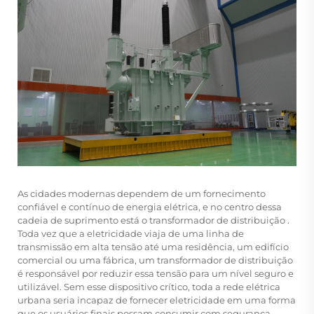
As cidades modernas dependem de um fornecimento
confiável e contínuo de energia elétrica, e no centro dessa
cadeia de suprimento está o
transformador de distribuição
.
Toda vez que a eletricidade viaja de uma linha de
transmissão em alta tensão até uma residência, um edifício
comercial ou uma fábrica, um transformador de distribuição
é responsável por reduzir essa tensão para um nível seguro e
utilizável. Sem esse dispositivo crítico, toda a rede elétrica
urbana seria incapaz de fornecer eletricidade em uma forma
que os usuários finais possam consumir com segurança.