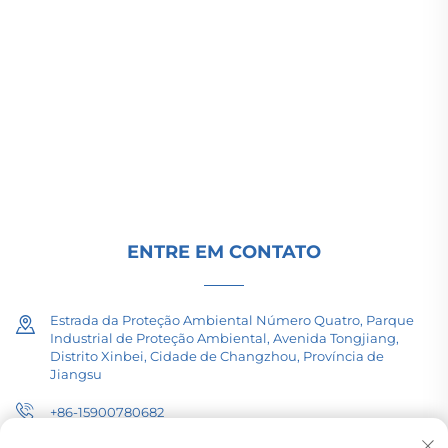
(Group) Co., Ltd. fornece equipamentos de
transmissão de energia de alta/baixa tensão,
transformadores de tração (110–330kV) e
subestações embutidas/compactas para
infraestrutura energética global. Certificada pela
ISO, impulsionada por P&D desde 1989. Solicite
uma consulta técnica hoje.
ENTRE EM CONTATO
Estrada da Proteção Ambiental Número Quatro, Parque
Industrial de Proteção Ambiental, Avenida Tongjiang,
Distrito Xinbei, Cidade de Changzhou, Província de
Jiangsu
+86-15900780682