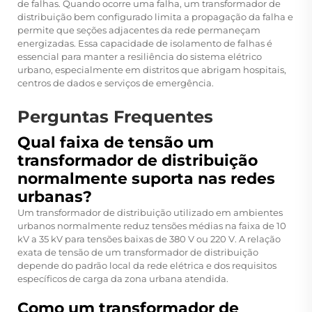
de falhas. Quando ocorre uma falha, um transformador de
distribuição bem configurado limita a propagação da falha e
permite que seções adjacentes da rede permaneçam
energizadas. Essa capacidade de isolamento de falhas é
essencial para manter a resiliência do sistema elétrico
urbano, especialmente em distritos que abrigam hospitais,
centros de dados e serviços de emergência.
Perguntas Frequentes
Qual faixa de tensão um
transformador de distribuição
normalmente suporta nas redes
urbanas?
Um transformador de distribuição utilizado em ambientes
urbanos normalmente reduz tensões médias na faixa de 10
kV a 35 kV para tensões baixas de 380 V ou 220 V. A relação
exata de tensão de um transformador de distribuição
depende do padrão local da rede elétrica e dos requisitos
específicos de carga da zona urbana atendida.
Como um transformador de