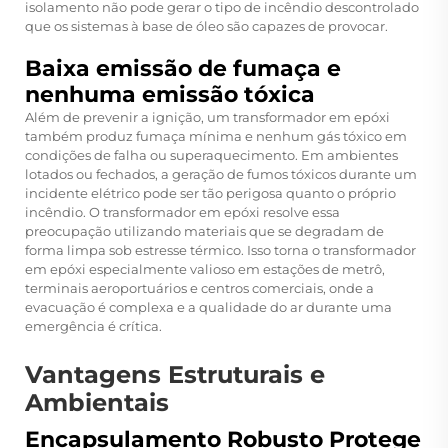
isolamento não pode gerar o tipo de incêndio descontrolado
que os sistemas à base de óleo são capazes de provocar.
Baixa emissão de fumaça e
nenhuma emissão tóxica
Além de prevenir a ignição, um transformador em epóxi
também produz fumaça mínima e nenhum gás tóxico em
condições de falha ou superaquecimento. Em ambientes
lotados ou fechados, a geração de fumos tóxicos durante um
incidente elétrico pode ser tão perigosa quanto o próprio
incêndio. O transformador em epóxi resolve essa
preocupação utilizando materiais que se degradam de
forma limpa sob estresse térmico. Isso torna o transformador
em epóxi especialmente valioso em estações de metrô,
terminais aeroportuários e centros comerciais, onde a
evacuação é complexa e a qualidade do ar durante uma
emergência é crítica.
Vantagens Estruturais e
Ambientais
Encapsulamento Robusto Protege