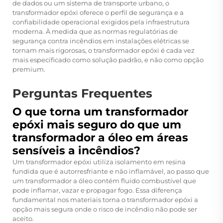
de dados ou um sistema de transporte urbano, o
transformador epóxi oferece o perfil de segurança e a
confiabilidade operacional exigidos pela infraestrutura
moderna. À medida que as normas regulatórias de
segurança contra incêndios em instalações elétricas se
tornam mais rigorosas, o transformador epóxi é cada vez
mais especificado como solução padrão, e não como opção
premium.
Perguntas Frequentes
O que torna um transformador
epóxi mais seguro do que um
transformador a óleo em áreas
sensíveis a incêndios?
Um transformador epóxi utiliza isolamento em resina
fundida que é autorresfriante e não inflamável, ao passo que
um transformador a óleo contém fluido combustível que
pode inflamar, vazar e propagar fogo. Essa diferença
fundamental nos materiais torna o transformador epóxi a
opção mais segura onde o risco de incêndio não pode ser
aceito.