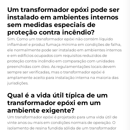
Um transformador epóxi pode ser
instalado em ambientes internos
sem medidas especiais de
proteção contra incêndio?
Sim. Como um transformador epóxi não contém líquido
inflamável e produz fumaça mínima em condições de falha,
ele normalmente pode ser instalado em ambientes internos
e em edifícios ocupados com requisitos reduzidos de
proteção contra incêndio em comparação com unidades
preenchidas com óleo. As regulamentações locais devem
sempre ser verificadas, mas o transformador epóxi é
amplamente aceito para instalação interna na maioria das
jurisdições.
Qual é a vida útil típica de um
transformador epóxi em um
ambiente exigente?
Um transformador epóxi é projetado para uma vida útil de
vinte anos ou mais em condições normais de operação. O
isolamento de resina fundida sólida de um transformador