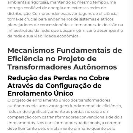
ambientais rigorosas, mantendo ao mesmo tempo uma
entrega confiável de energia em extensas redes de
distribuição. Compreender essas vantagens de eficiência
torna-se crucial para engenheiros de sistemas elétricos,
planejadores de concessionárias e tomadores de decisão na
infraestrutura da rede, que buscam otimizar o desempenho
da rede e sua viabilidade econômica.
Mecanismos Fundamentais de
Eficiência no Projeto de
Transformadores Autônomos
Redução das Perdas no Cobre
Através da Configuração de
Enrolamento Único
O projeto de enrolamento único dos transformadores
autônomos cria uma vantagem fundamental de eficiência,
reduzindo significativamente as perdas no cobre em
comparação com os transformadores convencionais de dois
enrolamentos. Nos transformadores tradicionais, a corrente
deve fluir tanto pelo enrolamento primário quanto pelo