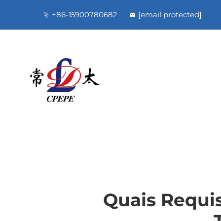
+86-15900780682
[email protected]
Quais Requi