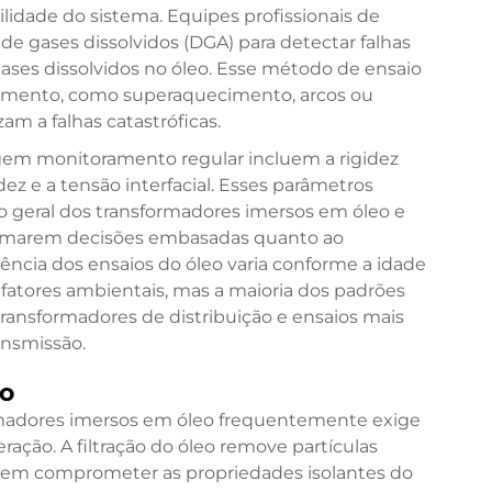
lidade do sistema. Equipes profissionais de
 gases dissolvidos (DGA) para detectar falhas
gases dissolvidos no óleo. Esse método de ensaio
vimento, como superaquecimento, arcos ou
m a falhas catastróficas.
gem monitoramento regular incluem a rigidez
idez e a tensão interfacial. Esses parâmetros
o geral dos transformadores imersos em óleo e
 tomarem decisões embasadas quanto ao
uência dos ensaios do óleo varia conforme a idade
 fatores ambientais, mas a maioria dos padrões
ransformadores de distribuição e ensaios mais
ansmissão.
eo
rmadores imersos em óleo frequentemente exige
ração. A filtração do óleo remove partículas
odem comprometer as propriedades isolantes do