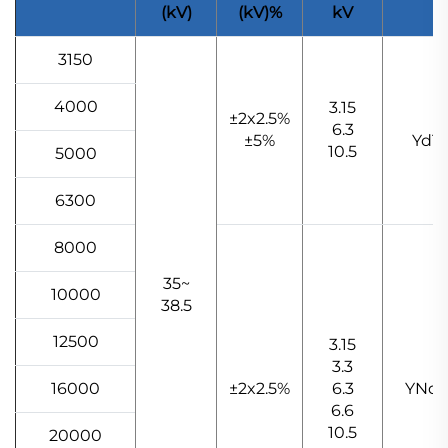
(kV)
(kV)%
kV
3150
4000
3.15
±2x2.5%
6.3
±5%
Yd11
10.5
5000
6300
8000
35~
10000
38.5
12500
3.15
3.3
16000
±2x2.5%
6.3
YNd1
6.6
10.5
20000