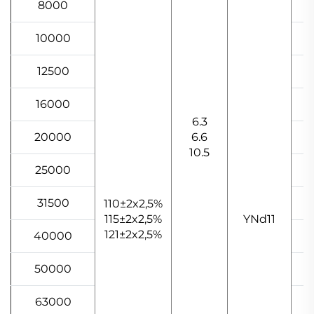
8000
4
10000
5
12500
6
16000
8
6.3
20000
6.6
9
10.5
25000
1
31500
1
110±2x2,5%
115±2x2,5%
YNd11
121±2x2,5%
40000
1
50000
1
63000
2