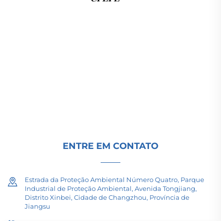
A Changzhou Pacific Electric Power Equipment
(Group) Co., Ltd. fornece equipamentos de
transmissão de energia de alta/baixa tensão,
transformadores de tração (110–330kV) e
subestações embutidas/compactas para
infraestrutura energética global. Certificada pela
ISO, impulsionada por P&D desde 1989. Solicite
uma consulta técnica hoje.
ENTRE EM CONTATO
Estrada da Proteção Ambiental Número Quatro, Parque
Industrial de Proteção Ambiental, Avenida Tongjiang,
Distrito Xinbei, Cidade de Changzhou, Província de
Jiangsu