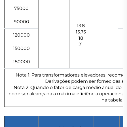
75000
2
90000
2
13.8
15.75
120000
3
18
21
150000
4
180000
4
Nota 1: Para transformadores elevadores, recome
Derivações podem ser fornecidas se 
Nota 2: Quando o fator de carga médio anual do t
pode ser alcançada a máxima eficiência operacional 
na tabela.
P