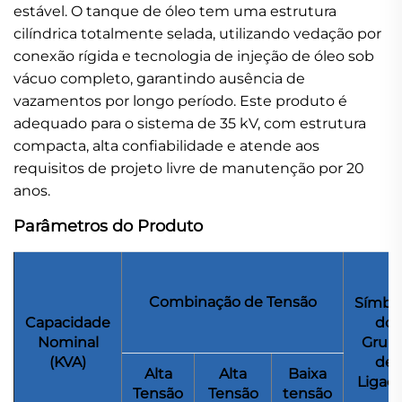
estável. O tanque de óleo tem uma estrutura
cilíndrica totalmente selada, utilizando vedação por
conexão rígida e tecnologia de injeção de óleo sob
vácuo completo, garantindo ausência de
vazamentos por longo período. Este produto é
adequado para o sistema de 35 kV, com estrutura
compacta, alta confiabilidade e atende aos
requisitos de projeto livre de manutenção por 20
anos.
Parâmetros do Produto
Combinação de Tensão
Símbo
Capacidade
do
Nominal
Grup
(KVA)
de
Alta
Alta
Baixa
Ligaç
Tensão
Tensão
tensão