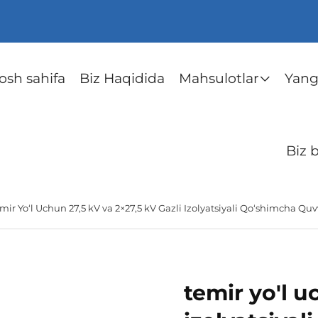
osh sahifa
Biz Haqidida
Mahsulotlar
Yangi
Biz 
mir Yo‘l Uchun 27,5 kV va 2×27,5 kV Gazli Izolyatsiyali Qo‘shimcha Qu
temir yo'l u