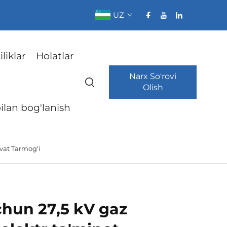
UZ
liklar
Holatlar
Narx So'rovi
Olish
bilan bog'lanish
vvat Tarmog‘i
chun 27,5 kV gaz