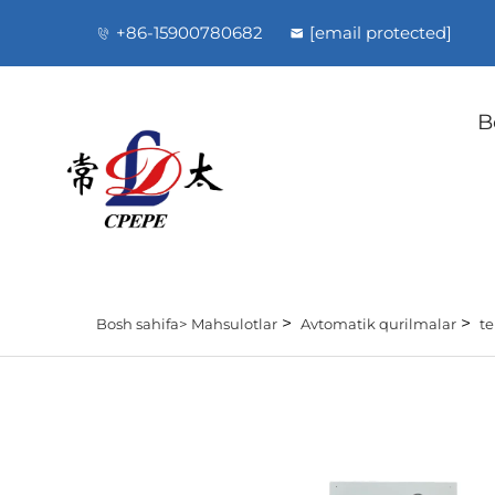
+86-15900780682
[email protected]
B
>
>
Bosh sahifa>
Mahsulotlar
Avtomatik qurilmalar
te