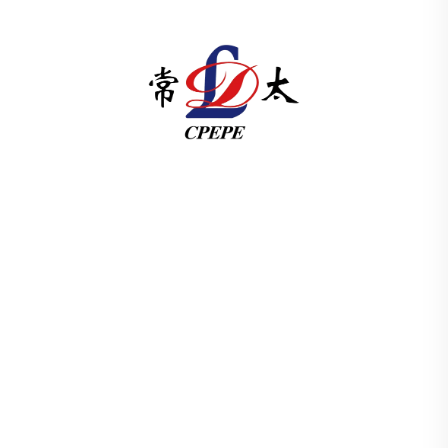
Changzhou Pacific Electric Power Equipment
(Group) Co., Ltd. bietet Hoch- und
Niederspannungsanlagen für die
Energieübertragung, Traktionstransformatoren
(110–330 kV) sowie ortsfeste und kompakte
Umspannstationen für die globale
Energieinfrastruktur. Seit 1989 ISO-zertifiziert und
forschungsorientiert. Fordern Sie heute eine
technische Beratung an.