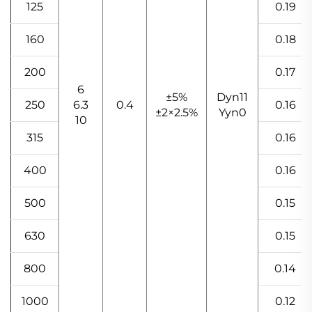
125
0.19
160
0.18
200
0.17
6
±5%
Dyn11
250
6.3
0.4
0.16
±2×2.5%
Yyn0
10
315
0.16
400
0.16
500
0.15
630
0.15
800
0.14
1000
0.12