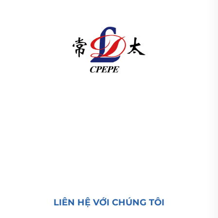
Công ty TNHH Thiết bị Điện lực Thái Bình Dương
Thường Châu cung cấp thiết bị truyền tải điện cao/
hạ thế, biến áp kéo (110–330kV) và trạm biến áp
kiểu hộp/kiểu cụm cho cơ sở hạ tầng năng lượng
toàn cầu. Đạt chứng nhận ISO, tiên phong trong
nghiên cứu và phát triển từ năm 1989. Yêu cầu tư
vấn kỹ thuật ngay hôm nay.
LIÊN HỆ VỚI CHÚNG TÔI