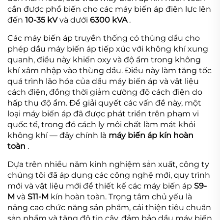
cần được phổ biến cho các máy biến áp điện lực lên
đến
10-35 kV
và dưới
6300 kVA
.
Các máy biến áp truyền thống có thùng dầu cho
phép dầu máy biến áp tiếp xúc với không khí xung
quanh, điều này khiến oxy và độ ẩm trong không
khí xâm nhập vào thùng dầu. Điều này làm tăng tốc
quá trình lão hóa của dầu máy biến áp và vật liệu
cách điện, đồng thời giảm cường độ cách điện do
hấp thụ độ ẩm. Để giải quyết các vấn đề này, một
loại máy biến áp đã được phát triển trên phạm vi
quốc tế, trong đó cách ly môi chất làm mát khỏi
không khí — đây chính là
máy biến áp kín hoàn
toàn
.
Dựa trên nhiều năm kinh nghiệm sản xuất, công ty
chúng tôi đã áp dụng các công nghệ mới, quy trình
mới và vật liệu mới để thiết kế các máy biến áp
S9-
M
và
S11-M
kín hoàn toàn. Trọng tâm chủ yếu là
nâng cao chức năng sản phẩm, cải thiện tiêu chuẩn
sản phẩm và tăng độ tin cậy, đảm bảo dầu máy biến