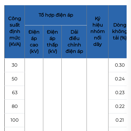
Tổ hợp điện áp
Công
Ký
suất
hiệu
Dòng
định
nhóm
không
Điện
Điện
Dải
mức
nối
tải (%)
áp
áp
điều
(KVA)
dây
cao
thấp
chỉnh
(kV)
(kV)
điện áp
30
0.30
50
0.24
63
0.23
80
0.22
100
0.21