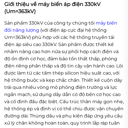
Giới thiệu về máy biến áp điện 330kV
(Um=363kV)
Sản phẩm 330kV của công ty chúng tôi
máy biến
đổi năng lượng
(với điện áp cực đại hệ thống
Um=363kV) phù hợp với các hệ thống truyền tải
điện áp siêu cao 330kV. Sản phẩm được thiết kế
nhằm nâng cao hơn nữa sự phối hợp cách điện và
độ ổn định cơ học, đảm bảo tổn thất thấp, phóng
điện riêng phần thấp và độ tin cậy vận hành cao. Lõi
được làm từ các tấm thép silicon hiệu suất cao, với
hệ thống buộc và kẹp chắc chắn. Thiết kế cuộn dây
trải qua nhiều vòng mô phỏng điện trường và lực
ngắn mạch, sử dụng dây dẫn có độ bền cơ học cao
và cố định đầu đặc biệt. Cấu trúc thân máy gọn nhẹ,
hệ thống ép và định vị có thể chịu được vận chuyển
đường dài. Thùng dầu và phụ kiện đáp ứng yêu cầu
xử lý chân không hoàn toàn, quy trình lắp ráp tuân