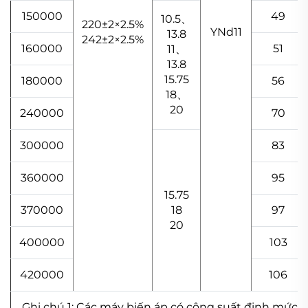
150000
49
10.5、
220±2×2.5%
YNd11
13.8
242±2×2.5%
160000
51
11、
13.8
15.75
180000
56
18、
20
240000
70
300000
83
360000
95
15.75
370000
18
97
20
400000
103
420000
106
Ghi chú 1: Các máy biến áp có công suất định mức 