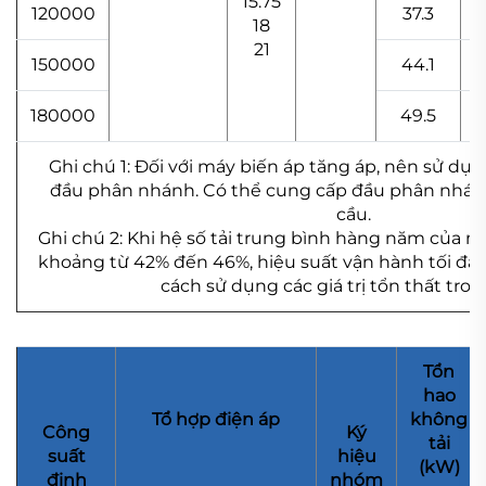
15.75
120000
37.3
18
21
150000
44.1
180000
49.5
Ghi chú 1: Đối với máy biến áp tăng áp, nên sử dụ
đầu phân nhánh. Có thể cung cấp đầu phân nhán
cầu.
Ghi chú 2: Khi hệ số tải trung bình hàng năm của 
khoảng từ 42% đến 46%, hiệu suất vận hành tối đa
cách sử dụng các giá trị tổn thất tro
Tổn
hao
Tổ hợp điện áp
không
Công
Ký
tải
suất
hiệu
(kW)
định
nhóm