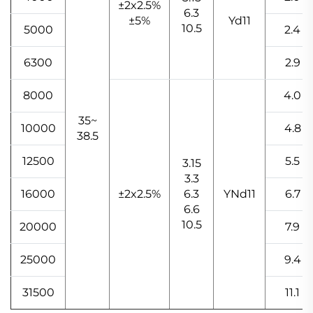
±2x2.5%
6.3
±5%
Yd11
10.5
5000
2.4
6300
2.9
8000
4.0
35~
10000
4.8
38.5
12500
5.5
3.15
3.3
16000
±2x2.5%
6.3
YNd11
6.7
6.6
10.5
20000
7.9
25000
9.4
31500
11.1