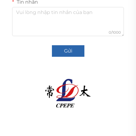
Tin nhắn
0/1000
Gửi
Công ty TNHH Thiết bị Điện lực Thái Bình Dương
Thường Châu cung cấp thiết bị truyền tải điện cao/
hạ thế, biến áp kéo (110–330kV) và trạm biến áp