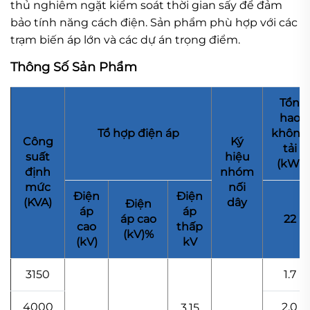
thủ nghiêm ngặt kiểm soát thời gian sấy để đảm
bảo tính năng cách điện. Sản phẩm phù hợp với các
trạm biến áp lớn và các dự án trọng điểm.
Thông Số Sản Phẩm
Tổn
hao
Tổ hợp điện áp
không
Công
Ký
tải
suất
hiệu
(kW)
định
nhóm
mức
nối
Điện
Điện
(KVA)
dây
Điện
áp
áp
áp cao
22
cao
thấp
(kV)%
(kV)
kV
3150
1.7
4000
2.0
3.15