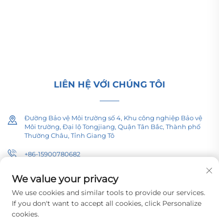
kiểu hộp/kiểu cụm cho cơ sở hạ tầng năng lượng
toàn cầu. Đạt chứng nhận ISO, tiên phong trong
nghiên cứu và phát triển từ năm 1989. Yêu cầu tư
vấn kỹ thuật ngay hôm nay.
LIÊN HỆ VỚI CHÚNG TÔI
Đường Bảo vệ Môi trường số 4, Khu công nghiệp Bảo vệ
Môi trường, Đại lộ Tongjiang, Quận Tân Bắc, Thành phố
Thường Châu, Tỉnh Giang Tô
+86-15900780682
[email protected]
We value your privacy
We use cookies and similar tools to provide our services.
If you don't want to accept all cookies, click Personalize
cookies.
Bản quyền © 2026 Công ty TNHH Thiết bị Điện Pacific Thường Châu