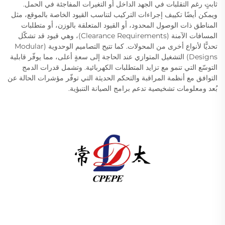
ثابتٍ رغم التقلبات في الجهد الداخل أو التغيرات المفاجئة في الحمل.
ويمكن أيضًا تكييف إجراءات التركيب لتناسب القيود الخاصة بالموقع، مثل
المناطق ذات الوصول المحدود، أو القيود المتعلقة بالوزن، أو متطلبات
المسافات الآمنة (Clearance Requirements)، وهي قيود قد تشكّل
تحديًّا لأنواع أخرى من المحولات. كما تتيح التصاميم الوحدوية (Modular
Designs) التشغيل المتوازي عند الحاجة إلى سعةٍ أعلى، مما يوفّر قابلية
التوسّع التي تنمو مع تزايد المتطلبات الكهربائية. وتشمل قدرات الدمج
التوافق مع أنظمة المراقبة والتحكم الحديثة التي توفّر مؤشرات الحالة عن
بُعد ومعلومات تشخيصية تدعم برامج الصيانة التنبؤية.
تقدم شركة تشانغتشو باسيفيك للتجهيزات الكهربائية
(المجموعة) المحدودة معدات نقل الطاقة عالية/منخفضة الجهد،
ومحولات الجر (110–330 كيلو فولت)، ومحطات فرعية مدمجة/