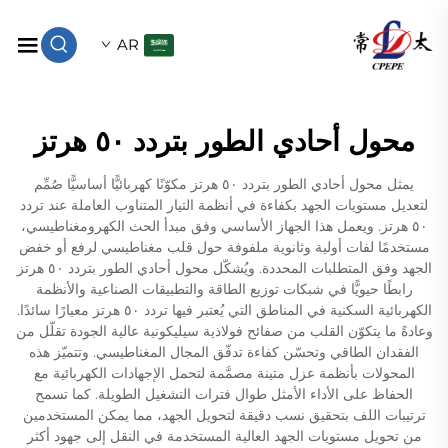
AR
محول أحادي الطور بتردد ٥٠ هرتز
يمثل محول أحادي الطور بتردد ٥٠ هرتز مكوّنًا كهربائيًّا أساسيًّا صُمِّم
لتعديل مستويات الجهد بكفاءة في أنظمة التيار المتناوب العاملة عند تردد
٥٠ هرتز. ويعمل هذا الجهاز الأساسي وفق مبدأ الحث الكهرومغناطيسي،
مستخدمًا لفات أولية وثانوية ملفوفة حول قلب مغناطيسي لرفع أو خفض
الجهد وفق المتطلبات المحددة. ويُشكّل محول أحادي الطور بتردد ٥٠ هرتز
رابطًا حيويًّا في شبكات توزيع الطاقة والتطبيقات الصناعية والأنظمة
الكهربائية السكنية في المناطق التي يُعتبر فيها تردد ٥٠ هرتز معيارًا سائدًا.
وعادةً ما يتكوّن القلب من صفائح فولاذية سيليكونية عالية الجودة تقلّل من
الفقدان الطاقي وتحسّن كفاءة تدفّق المجال المغناطيسي. وتتميّز هذه
المحولات بأنظمة عزل متينة مصمَّمة لتحمل الإجهادات الكهربائية مع
الحفاظ على الأداء الأمثل طوال فترات التشغيل الطويلة. كما تسمح
ترتيبات اللف بتحقيق نسب دقيقة لتحويل الجهد، مما يمكن المستخدمين
من تحويل مستويات الجهد العالية المستخدمة في النقل إلى جهود أكثر