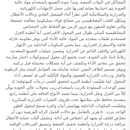
المشاكل في البيئات الصعبة. وتبدأ جودة التصنيع باستخدام مواد عالية
الجودة يتم اختيارها بعناية لقدرتها على تحمل الإجهادات الكهربائية
والحرارية والميكانيكية التي تطرأ أثناء التشغيل العادي وحالات الأعطال.
ويتكوَّن القلب المغناطيسي من صفائح فولاذ سيليكونية معالَجة خصيصًا،
والتي تقاوم التدهور مع مرور الزمن مع الحفاظ على الخصائص
المغناطيسية المثلى طوال عمر المحول الافتراضي. أما أنظمة العزل
فتستخدم طبقات متعددة من المواد عالية الأداء التي توفر مقاومة عازلة
فائقة والاستقرار الحراري، مما يحمي المكونات الداخلية من الانهيار
الكهربائي والتلف الناجم عن الحرارة. وتضمن عمليات التصنيع المتقدمة
رقابةً ثابتةً على الجودة، حيث يخضع كل محول لبروتوكولات اختبار صارمة
تتحقق من معايير الأداء وتكشف عن أية مشكلات محتملة قبل تركيبه.
ويوفر تصميم الغلاف المتين حماية شاملة ضد العوامل البيئية مثل الرطوبة
والغبار ودرجات الحرارة القصوى والمواد التآكلية التي قد تُضعف أداء
المحول. كما صُمِّمت أنظمة التبريد لتحقيق أقصى درجات الموثوقية؛ إذ
تتميز الوحدات المملوءة بالزيت باستخدام زيت محولات عالي الجودة يوفِّر
كلاً من العزل ونقل الحرارة، بينما تعتمد الأنواع الجافة على أنظمة راتنج
متقدمة تحافظ على سلامتها تحت ظروف التغيرات الحرارية المتكررة.
وصُمِّمت المكونات الداخلية بهوامش أمان وافرة تسمح لمحول الطور
الواحد بتردد ٥٠ هرتز بالتعامل مع حالات الحمل الزائد العرضية دون أن
يتعرَّض للتلف أو يشهد أي انخفاض في أدائه. وتشمل آليات حماية الأعطال
مراقبة درجة الحرارة وأنظمة تخفيف الضغط وتنسِيق المرحلات الواقية
التي تعمل على عزل المحول عن اضطرابات النظام قبل حدوث أي تلف.