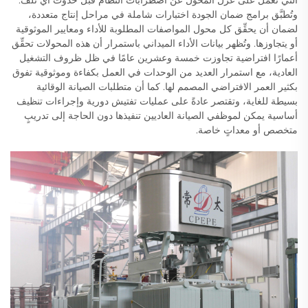
وتُطبَّق برامج ضمان الجودة اختبارات شاملة في مراحل إنتاج متعددة،
لضمان أن يحقِّق كل محول المواصفات المطلوبة للأداء ومعايير الموثوقية
أو يتجاوزها. وتُظهر بيانات الأداء الميداني باستمرار أن هذه المحولات تحقِّق
أعمارًا افتراضية تجاوزت خمسة وعشرين عامًا في ظل ظروف التشغيل
العادية، مع استمرار العديد من الوحدات في العمل بكفاءة وموثوقية تفوق
بكثير العمر الافتراضي المصمم لها. كما أن متطلبات الصيانة الوقائية
بسيطة للغاية، وتقتصر عادةً على عمليات تفتيش دورية وإجراءات تنظيف
أساسية يمكن لموظفي الصيانة العاديين تنفيذها دون الحاجة إلى تدريبٍ
متخصص أو معداتٍ خاصة.