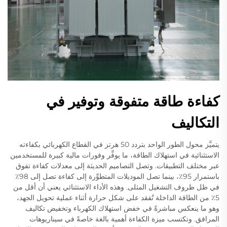
كفاءة طاقة متفوقة وتوفير في
التكاليف
يتميَّز محول الطور الواحد بتردد 50 هرتز في القطاع الكهربائي بكفاءته
الاستثنائية في استهلاك الطاقة، ما يوفِّر وفورات مالية كبيرة للمستخدمين
عبر مختلف التطبيقات. وتصل التصاميم الحديثة إلى معدلات كفاءة تفوق
باستمرار 95٪، بينما تصل الموديلات المتطوِّرة إلى كفاءة تصل إلى 98٪
في ظل ظروف التشغيل المثلى. وهذه الأداء الاستثنائي يعني أن أقل من
5٪ من الطاقة الداخلة تُفقد على شكل حرارة أثناء عملية تحويل الجهد،
وهو ما ينعكس مباشرةً في خفض استهلاك الكهرباء وتخفيض تكاليف
المرافق. وتكتسب ميزة الكفاءة أهمية بالغة خاصةً في سيناريوهات