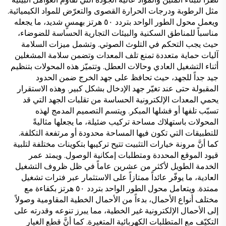
مثل الرطوبة ودرجات الحرارة القصوى والتعرّض للمواد الكيميائية.
ويعمل محول الطور الواحد بتردد ٥٠ هرتز بهمسٍ شديد، ما يجعله
مناسباً للمناطق السكنية والبيئات التجارية الحساسة للضوضاء،
حيث يجب التحكم في التلوث الصوتي. وتشمل ميزات السلامة
آليات حماية متعددة تمنع تلف المعدات وتضمن سلامة المشغلين
أثناء التشغيل العادي وحالات العطل. وتتميّز هذه المحولات بتنظيم
جيد جداً للجهد، حيث تحافظ على جهد الخرج ضمن الحدود
المقبولة حتى عند تغيّر جهد الإدخال بشكل كبير. وهذه الاستقرار
يحمي المعدات الإلكترونية الحساسة من تقلبات الجهد التي قد
تسبّب تلفها أو فشلها المبكر. ويتسم التصميم المدمج لهذه
المحولات باستهلاك مساحة تركيب ضئيلة، ما يجعلها مثاليةً
للتطبيقات التي تكون فيها المساحة محدودة أو مرتفعة التكلفة.
كما أنَّ مرونة خيارات التثبيت تتيح تركيبها بتكوينات مختلفة لتلبية
قيود الموقع المحددة ومتطلبات إمكانية الوصول. ويمتد عمر
الخدمة الطويل لأكثر من عشرين عاماً في ظل ظروف التشغيل
العادية، ما يوفّر عائداً ممتازاً على الاستثمار عبر فترات تشغيل
ممتدة. ويتعامل محول الطور الواحد بتردد ٥٠ هرتز بكفاءة مع
مختلف أنواع الأحمال، بدءاً من الأحمال الخطية المقاومية وصولاً
إلى الأحمال الإلكترونية غير الخطية، مما يبرز تنوعه وقدرته على
التكيّف مع المتطلبات الكهربائية المتغيرة. كما أنَّ قطع الغيار