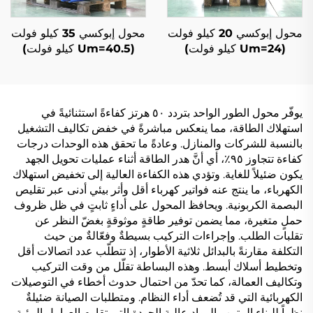
محول إبوكسي 20 كيلو فولت
محول إبوكسي 35 كيلو فولت
(Um=24 كيلو فولت)
(Um=40.5 كيلو فولت)
يوفّر محول الطور الواحد بتردد ٥٠ هرتز كفاءةً استثنائيةً في
استهلاك الطاقة، مما ينعكس مباشرةً في خفض تكاليف التشغيل
بالنسبة للشركات والمنازل. وعادةً ما تحقق هذه الوحدات درجات
كفاءة تتجاوز ٩٥٪، أي أنَّ هدر الطاقة أثناء عمليات تحويل الجهد
يكون ضئيلاً للغاية. وتؤدي هذه الكفاءة العالية إلى تخفيض استهلاك
الكهرباء، ما ينتج عنه فواتير كهرباء أقل وأثر بيئي أدنى عبر تقليص
البصمة الكربونية. ويحافظ المحول على أداءٍ ثابتٍ في ظل ظروف
حملٍ متغيرة، مما يضمن توفير طاقةٍ موثوقةٍ بغضّ النظر عن
تقلبات الطلب. وإجراءات التركيب بسيطةٌ وفعّالةٌ من حيث
التكلفة مقارنةً بالبدائل ثلاثية الأطوار، إذ تتطلّب عدد اتصالات أقل
وتخطيط أسلاك أبسط. وهذه البساطة تقلّل من وقت التركيب
وتكاليف العمالة، كما تحدّ من احتمال حدوث أخطاء في التوصيلات
الكهربائية التي قد تُضعف أداء النظام. ومتطلبات الصيانة ضئيلةٌ
نظراً للبناء المتين والمواد عالية الجودة التي تقاوم العوامل البيئية