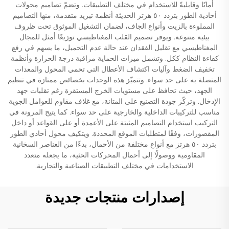
أمانًا وقابليةً للاستخدام في مختلف التطبيقات. وتضمّ تصاميم محولات
أحادية الطور بتردد ٥٠ هرتز الحديثة أنظمة تبريد متقدمة، منها التصاميم
المملوءة بالزيت وأنواع الجاف، لضمان التشغيل الموثوق تحت ظروف
بيئية متنوعة. ويوفر تصميم القلب المغناطيسي توزيعًا أمثل للمجال
المغناطيسي مع تقليل الفقدان عند حالة عدم التحميل، ما يسهم في رفع
كفاءة النظام ككل. وتشمل ميزات الحماية مراقبة درجة الحرارة وأنظمة
تخفيف الضغط وآليات اكتشاف الأعطال التي تحمي المحول والمعدات
المتصلة به على حد سواء. وتتميّز هذه الوحدات بخصائص ممتازة في تنظيم
الجهد، حيث تحافظ على مستويات الخرج المستقرة رغم تقلبات جهد
الإدخال. وتركّز جودة التصنيع على المتانة، مع غلاف مقاوم للعوامل الجوية
مناسب للتركيبات الداخلية والخارجية على حد سواء. كما يتيح المرونة في
التركيب استخدام التصاميم المثبتة على الأعمدة أو على القواعد أو داخل
المقصورات، وفقًا لمتطلبات الموقع المحددة. ويتكيف محول أحادي الطور
بتردد ٥٠ هرتز مع أنواع مختلفة من الأحمال، بدءًا من العناصر السخانية
المقاومية ووصولًا إلى أحمال المحركات الحثية، ما يجعله متعدد
الاستخدامات في مختلف التطبيقات الصناعية والتجارية.
إصدارات منتجات جديدة