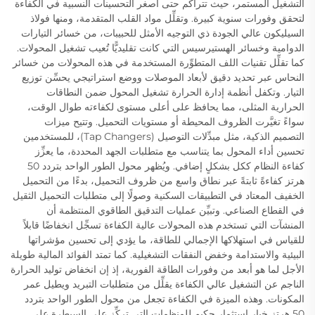
التشغيل المستمر، حيث تتراكم حتى أصغر التحسينات النسبية في الكفاءة
لتحقق وفورات سنوية كبيرة. وتقلِّل مواد القلب المتقدمة، ومنها فولاذ
السيليكون عالي الجودة ذي التوجيه الأمثل للحبيبات، من خسائر التيارات
الدوامية وخسائر الهستيرسيس التي كانت تقليديًّا تُعيب تشغيل المحولات.
كما تقلِّل تقنيات اللف المتطوِّرة المستخدمة في هذه المحولات من خسائر
النحاس عبر تحديد دقيق لأبعاد الموصلات ووضع استراتيجي يحسِّن توزيع
التيار. وتكفل أنظمة إدارة الحرارة تشغيل المحول ضمن النطاقات
الحرارية المثلى، مما يحافظ على أعلى مستوى لكفاءته طوال الوقت،
سواءً تغيَّرت الظروف المحيطة أو مستويات التحميل. وتتيح ميزات
التصميم الذكية، مثل مبدِّلات التوصيل (Tap Changers)، للمستخدمين
تحسين أداء المحول بما يتناسب مع متطلبات الجهد المحددة، ما يعزِّز
كفاءة النظام ككل بشكلٍ إضافي. ويُظهر محول الطور الواحد بتردد 50
هرتز كفاءةً ثابتةً عبر نطاق واسع من ظروف التحميل، بدءًا من التحميل
الخفيف المعتاد في التطبيقات السكنية وصولًا إلى متطلبات التحميل الثقيل
في القطاع الصناعي. وتبيِّن عمليات التدقيق الطاقوي المنتظمة أن
المنشآت التي تستخدم هذه المحولات عالية الكفاءة تسجِّل انخفاضًا قابلاً
للقياس في استهلاكها الإجمالي للطاقة، ما يؤدي إلى تحسين مؤشراتها
البيئية والاستدامة وخفض النفقات التشغيلية. كما تمتد الفوائد المالية طويلة
الأجل لما هو أبعد من وفورات الطاقة الفورية، إذ إن انخفاض توليد الحرارة
الناجم عن التشغيل عالي الكفاءة يقلِّل من متطلبات التبريد ويطيل عمر
المكونات. وهذه الميزة في الكفاءة تجعل من محول الطور الواحد بتردد
50 هرتز خيار استثمارٍ حكيمٍ للمنظمات التي تركِّز على السيطرة على