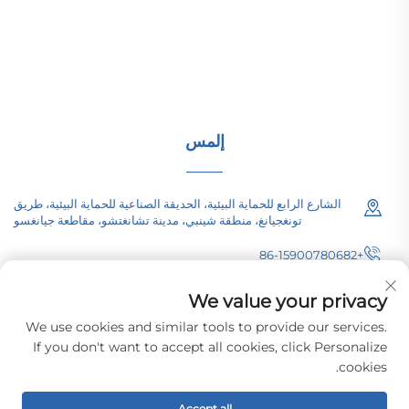
جاهزة للبنية التحتية للطاقة عالمياً. معتمدة من قبل ISO، وتركز
على البحث والتطوير منذ عام 1989. اطلب استشارة تقنية
اليوم.
إلمس
الشارع الرابع للحماية البيئية، الحديقة الصناعية للحماية البيئية، طريق
تونغجيانغ، منطقة شينبي، مدينة تشانغتشو، مقاطعة جيانغسو
+86-15900780682
[email protected]
We value your privacy
We use cookies and similar tools to provide our services.
If you don't want to accept all cookies, click Personalize
cookies.
حقوق النشر © 2026 شركة تشانغتشو باسيفيك للمعدات الكهربائية (المجموعة)
المحدودة. جميع الحقوق محفوظة.
سياسة الخصوصية
Accept all