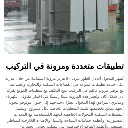
تطبيقات متعددة ومرونة في التركيب
يُظهر المحول أحادي الطور بتردد ٥٠ هرتز مرونةً استثنائيةً من خلال قدرته
على خدمة تطبيقات متنوعة في القطاعات السكنية والتجارية والصناعية،
مع توفير مرونةٍ فائقةٍ في التركيب تتيح التكيّف مع متطلبات الموقع تقريبًا
بأي شكلٍ كان. وتُعتبر هذه المرونة سببًا رئيسيًّا في اختيار مقاولي الكهرباء
ومديري المرافق لهذا المحول، نظرًا لاحتياجهم إلى حلولٍ موثوقةٍ لتحويل
الجهد يمكن تخصيصها لتلبية المتطلبات الخاصة بكل مشروع. وتشمل
التطبيقات السكنية المحولات الخافضة للجهد المُستخدمة مع المعدات
المستوردة، وأنظمة حمامات السباحة والسبا، والإضاءة الخارجية للمناظر
الطبيعية، وأنظمة الطاقة الاحتياطية التي تتطلب تحويل الجهد من