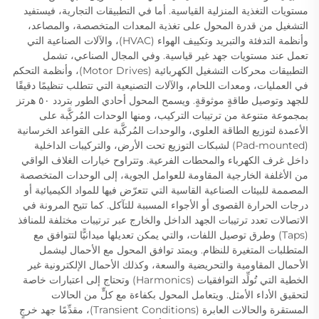
مستويات التغذية المنزلية القياسية. أما في التطبيقات التجارية، فيستفيد
التشغيل من قدرة المحول على تغذية المعدات المتخصصة، والمصاعد،
وأنظمة التدفئة والتبريد وتكييف الهواء (HVAC)، والآلات الصناعية التي
تعمل عند مستويات جهد غير قياسية. وفي المجال الصناعي، تشمل
التطبيقات محركات التشغيل الكهربائية (Motor Drives)، وأنظمة التحكم
في العمليات، ومعدات اللحام، والآلات التصنيعية التي تتطلب تنظيمًا دقيقًا
للجهد وتوصيل طاقةٍ موثوقةٍ. ويسمح المحول أحادي الطور بتردد ٥٠ هرتز
بمجموعة متنوعة من ترتيبات التركيب، ومنها الوحدات المُركَّبة على
الأعمدة لتوزيع الطاقة العلوي، والوحدات المُركَّبة على القواعد الخرسانية
(Pad-mounted) لشبكات التوزيع تحت الأرض، والتركيبات الداخلية
داخل غرف الكهرباء والمحطات الفرعية. وتتراوح خيارات الغلاف الواقي
من الأغلفة الخارجية المقاومة للعوامل الجوية، إلى الوحدات المتخصصة
المصممة للبيئات الصناعية القاسية التي تتعرّض فيها للمواد الكيميائية أو
درجات الحرارة القصوى أو الأجواء المسببة للتآكل. كما تتيح المرونة في
الاتصالات تعدد ترتيبات الجهد الداخل والخارج عبر ترتيبات مختلفة للمنافذ
(Taps) وطرق توصيل اللفات، والتي يمكن تعديلها ميدانيًّا لتتوافق مع
المتطلبات المتغيرة للنظام. ويمتد توافق المحول مع الأحمال ليشمل
الأحمال المقاومية والتحريضية والسعة، وكذلك الأحمال الإلكترونية غير
الخطية التي تُولِّد التوافقيات (Harmonics) وتحتاج إلى اعتبارات خاصة
لتحقيق الأداء الأمثل. ويتعامل المحول بكفاءة مع كلٍّ من الحالات
المستقرة والحالات العابرة (Transient Conditions)، مقدِّمًا جهد خرجٍ