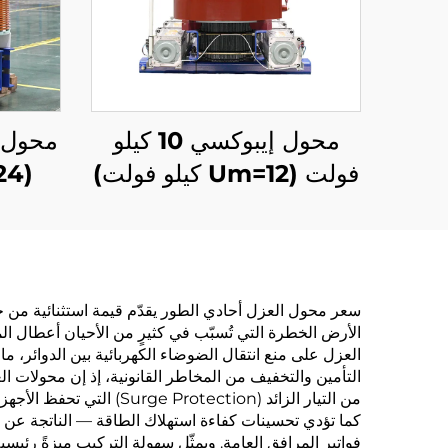
محول إيبوكسي 10 كيلو
فولت (Um=12 كيلو فولت)
(Um=24 كيلو فولت)
سعر محول العزل أحادي الطور يقدّم قيمة استثنائية من خل
الأرض الخطرة التي تُسبّب في كثيرٍ من الأحيان أعطال الم
العزل على منع انتقال الضوضاء الكهربائية بين الدوائر
التأمين والتخفيف من المخاطر القانونية، إذ إن محولات 
من التيار الزائد (ction
كما تؤدي تحسينات كفاءة استهلاك الطاقة — الناتجة عن
فواتير المرافق العامة. ويمثّل سهولة التركيب ميزةً رئيسي