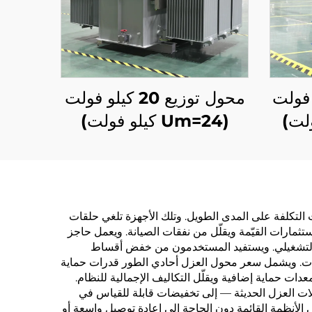
35 كيلو فولت
محول توزيع 20 كيلو فولت
(Um=24 كيلو فولت)
 التكلفة على المدى الطويل. وتلك الأجهزة تلغي حلقات
تثمارات القيّمة ويقلّل من نفقات الصيانة. ويعمل حاجز
ها التشغيلي. ويستفيد المستخدمون من خفض أقساط
معدات. ويشمل سعر محول العزل أحادي الطور قدرات حماية
الحاجة إلى معدات حماية إضافية ويقلّل التكاليف الإجمالية للنظام.
ت العزل الحديثة — إلى تخفيضات قابلة للقياس في
في الأنظمة القائمة دون الحاجة إلى إعادة توصيل واسعة أو