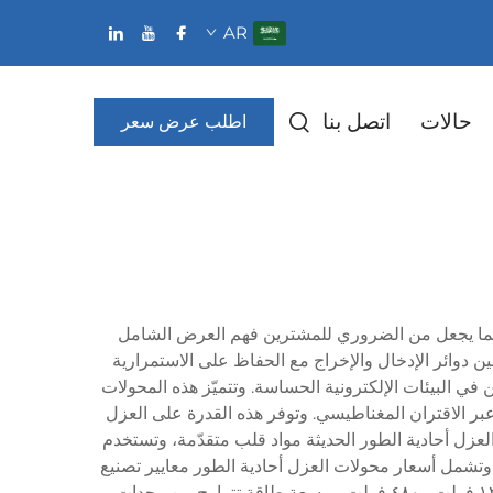
AR
حالات
اتصل بنا
اطلب عرض سعر
، مما يجعل من الضروري للمشترين فهم العرض الشامل
ا بين دوائر الإدخال والإخراج مع الحفاظ على الاستمرارية
ي البيئات الإلكترونية الحساسة. وتتميّز هذه المحولات
وب عبر الاقتران المغناطيسي. وتوفر هذه القدرة على العزل
العزل أحادية الطور الحديثة مواد قلب متقدّمة، وتستخدم
 وتشمل أسعار محولات العزل أحادية الطور معايير تصنيع
صارمة تضمن الأداء الموثوق في التطبيقات الصناعية الشديدة التطلّب. وتتميّز هذه الأجهزة عمومًا بتصنيفات جهد تتراوح بين ١٢٠ فولت و٤٨٠ فولت، وبسعة طاقة تتراوح بين وحدات