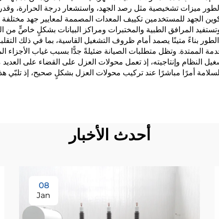
 ميزات تشخيصية مثل رصد الجهد، واستشعار درجة الحرارة، وقدرات ال
تكوين الجهد للمستخدمين تكييف المعدات المصممة لمعايير جهد مختلفة 
وتستفيد المرافق الطبية والمختبرات ومراكز البيانات بشكلٍ خاصٍّ من 
ر بناءً متينًا يصمد أمام ظروف التشغيل القاسية، بما في ذلك التقلبا
ة الممتدة. وتظل متطلبات الصيانة ضئيلةً جدًّا بسبب غياب الأجزاء ال
 النظام وإنتاجيته، إذ تعمل محولات العزل على القضاء على العديد م
لسلامة أمرًا مباشرًا عند تركيب محولات العزل بشكلٍ صحيح، إذ تلبّي 
أحدث الأخبار
08
Jan