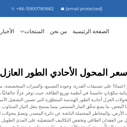
+86-15900780682
[email protected]
الصفحة الرئيسية
من نحن
المنتجات
الأخبار
عر المحول الأحادي الطور العازل
رٍ اعتمادًا على تصنيفات القدرة، وجودة التصنيع، والميزات المتخصصة
ربائية مكوّناتٍ حاسمةً في أنظمة توزيع الطاقة، حيث توفر عزلًا جالفانيًّ
ات العزل أحادية الطور الهندسة المتطوّرة التي تضمن التشغيل الآمن ف
هما البعض، ما يمنع تدفّق التيار المستمر بينما يسمح بنقل التيار المتنا
ات الأرض، والمخاطر المحتملة الناتجة عن دائرة المصدر. وتضمّ محولات 
قلّل من الفقدان الطاقي وتخفض التكاليف التشغيلية على المدى الطويل.