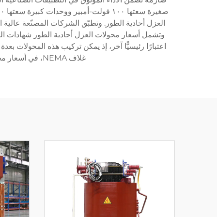
العزل أحادية الطور. وتطبّق الشركات المصنّعة عالية 
وتشمل أسعار محولات العزل أحادية الطور شهادات السلام
اعتبارًا رئيسيًّا آخر، إذ يمكن تركيب هذه المحولات بعد
غلاف NEMA، في أسعار محولات العزل أحادية الطور، مع توفير الحماية اللازمة ضد الغبار والرطوبة والظروف الجوية التآكلية.