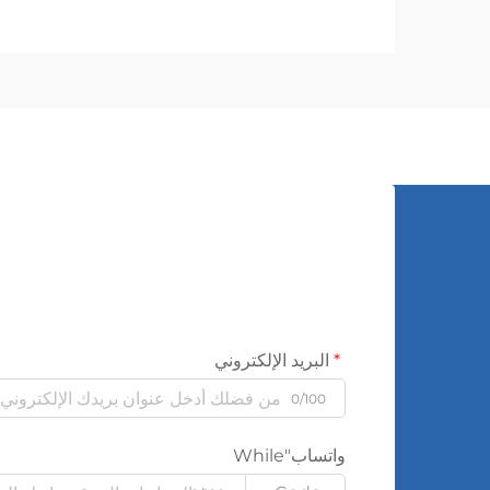
الكهرومغناطيسية تتيح التحويل السلس للجهد
الكهربائي بين المستويات المختلفة...
البريد الإلكتروني
0/100
واتساب"While