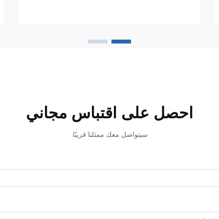
الكهربائي في قلب هذه الشبكات المعقدة،
وهو جهازٌ بالغ الأهمية يُعدّ عنصراً أساسياً في
البنية التحتية لنقل الطاقة...
احصل على اقتباس مجاني
سيتواصل معك ممثلنا قريبًا.