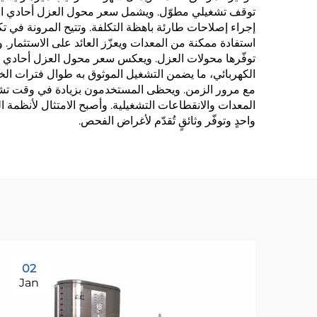
توقف تشغيلي مطوّل. ويشمل سعر محول العزل أحادي الطور
إجراء إصلاحات طارئة باهظة التكلفة. وتتيح المرونة في 
استفادة ممكنة من المعدات ويعزّز العائد على الاستثمار. 
توفّرها محولات العزل. ويعكس سعر محول العزل أحادي الطو
الكهربائي، ما يضمن التشغيل الموثوق به طوال فترات الخدم
مع مرور الزمن. ويحظى المستخدمون بزيادة في وقت تشغيل
المعدات والانقطاعات التشغيلية. وأصبح الامتثال لأنظمة ا
واحدٍ وتوفّر وثائقٍ تُقدّم لأغراض الفحص.
02
Jan