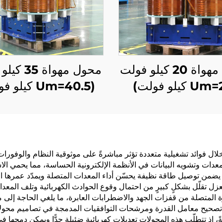
محول مهواة 20 كيلو فولت
محول مهواة 
(Um=40.5 كيلو فولت)
ال فوائد تشغيلية متعددة تؤثر مباشرةً على موثوقية النظام والوفورات
عدات وتشويه البيانات في الأنظمة الإلكترونية الحساسة، مما يحمي الاس
، ما يضمن توصيل طاقة نظيفة يحسّن أداء المعدات المتصلة ويمدّد عمر
العزل تقلّل بشكلٍ كبيرٍ من احتمال وقوع الحوادث الكهربائية وتلف ال
Surge Prote) التي تحفظ الأجهزة المتصلة من قفزات الجهد والاضطرابات العابرة، ما يلغي 
 تصحيح معامل القدرة ومرشحات التوافقيات المدمجة في تصاميم محولا
ةً، إذ تتطلّب هذه المحولات تعديلات كهربائية ضئيلة جدًّا ويمكن دمجها 