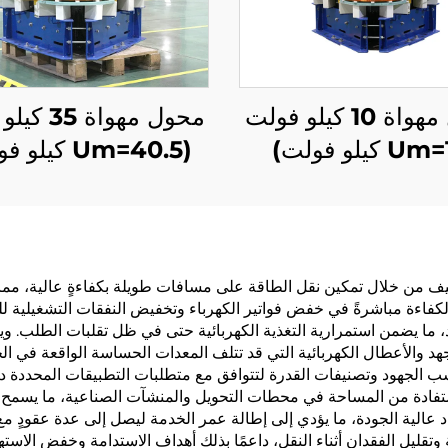
محول مهواة 10 كيلو فولت
محول مهواة 
(Um=40.5 كيلو فولت)
كاليف من خلال تمكين نقل الطاقة على مسافات طويلة بكفاءةٍ عالية، مم
الكفاءة مباشرةً في خفض فواتير الكهرباء وتخفيض النفقات التشغيلية لل
، ما يضمن استمرارية التغذية الكهربائية حتى في ظل تقلبات الطلب. 
لجهد والأعطال الكهربائية التي قد تتلف المعدات الحساسة الواقعة في الج
 الجهود وتصنيفات القدرة لتتوافق مع متطلبات التطبيقات المحددة دون 
استفادة من المساحة في محطات التحويل والمنشآت الصناعية، ما يسمح بت
 عالية الجودة، ما يؤدي إلى إطالة عمر الخدمة ليصل إلى عدة عقودٍ مع ا
وتقليل الفقدان أثناء النقل، داعمًا بذلك أهداف الاستدامة وخفض الاس