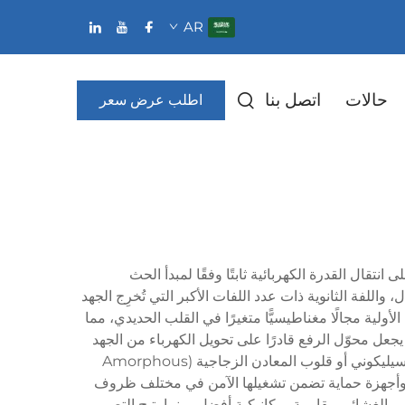
AR
حالات
اتصل بنا
اطلب عرض سعر
قال القدرة الكهربائية ثابتًا وفقًا لمبدأ الحث
واللفة الثانوية ذات عدد اللفات الأكبر التي تُخرِج الجهد
أولية مجالًا مغناطيسيًّا متغيرًا في القلب الحديدي، مما
ا يجعل محوّل الرفع قادرًا على تحويل الكهرباء من الجهد
المنخفض إلى مستويات جهد أعلى بكفاءة عالية. وتضم المحوِّلات الحديثة لرفع الجهد مواد قلب متقدمة مثل صفائح الفولاذ السيليكوني أو قلوب المعادن الزجاجية (Amorphous
رارة وأجهزة حماية تضمن تشغيلها الآمن في مختلف ظروف
ركيب الغشائي (Shell-type) أو التركيب القلبي (Core-type)، حيث يوفِّر التصميم الغشائي مقاومة ميكانيكية أفضل، بينما يتيح التصميم