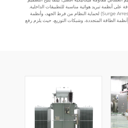
جافة على أنظمة تبريد هوائية مناسبة للتطبيقات الداخلية.
وتشمل التصاميم المتقدمة لمحوِّلات الرفع أجهزة تغيير التوصيلات (Tap Changers) لتنظيم الجهد، ومُثبِّتات الصواعق (Surge Arresters) لحماية النظام من فرط الجهد، وأنظمة
وأنظمة الطاقة المتجددة، وشبكات التوزيع، حيث يلزم رفع