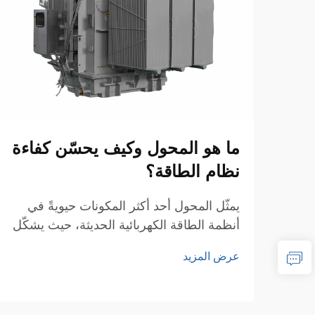
ما هو المحول وكيف يحسّن كفاءة
نظام الطاقة؟
يمثّل المحول أحد أكثر المكونات حيويةً في
أنظمة الطاقة الكهربائية الحديثة، حيث يشكّل
العمود الفقري لنقل وتوزيع الطاقة بكفاءة عبر
عرض المزيد
الشبكات الواسعة. وهذه الأجهزة
الكهرومغناطيسية تتيح التحويل السلس للجهد
الكهربائي بين المستويات المختلفة...