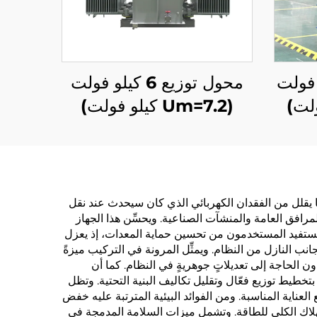
35 كيلو فولت
محول توزيع 6 كيلو فولت
(Um=7.2 كيلو فولت)
ا يقلل من الفقدان الكهربائي الذي كان سيحدث عند نقل
مرافق العامة والمنشآت الصناعية. ويحسِّن هذا الجهاز
ويستفيد المستخدمون من تحسين حماية المعدات، إذ يعزل
انب النازل من النظام. ويمثِّل المرونة في التركيب ميزةً
الحاجة إلى تعديلاتٍ جوهريةٍ في النظام. كما أن
خطيط توزيع فعّال وتقليل تكاليف البنية التحتية. وتظل
لعناية المناسبة. ومن الفوائد البيئية المترتبة عليه خفض
تهلاك الكلي للطاقة. وتشمل ميزات السلامة المدمجة في