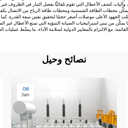
ليات كشف الأعطال التي تقوم تلقائيًّا بفصل التيار في الظروف غير ال
مكِّن محطات الطاقة الشمسية ومحطات طاقة الرياح من الاتصال بكفاءة با
الجهود الأعلى موصلات أصغر حجمًا لتحقيق نفس سعة القدرة. كما توف
 ما يمكِّن من تبني استراتيجيات الصيانة التنبؤية التي تمنع الأعطال غير
القائمة، مع الالتزام بالمعايير الدولية لسلامة الأداء، ما يبسِّط عمليات 
نصائح وحيل
08
Jan