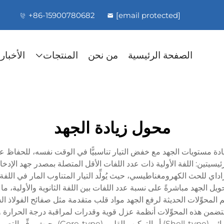
+86-15900780682
[email protected]
الصفحة الرئيسية
من نحن
المنتجات
الأخبار
محول زيادة الجهد
مستويات الجهد مع خفض التيار تناسبيًّا في الوقت نفسه، للحفاظ على انت
سيتين: اللفة الأولية ذات عدد اللفات الأقل المتصلة بمصدر جهد الإدخال، 
اي للحث الكهرومغناطيسي، حيث يُولِّد التيار المتناوب المار في اللفة ال
تحويل الجهد مباشرةً على نسبة عدد اللفات بين اللفة الثانوية والأولية، م
. كما تتضمن هذه المحوِّلات أنظمة عزل قوية وقدرات لمراقبة درجة الح
التحميل. أما تصميم القلب فيعتمد إما على الت