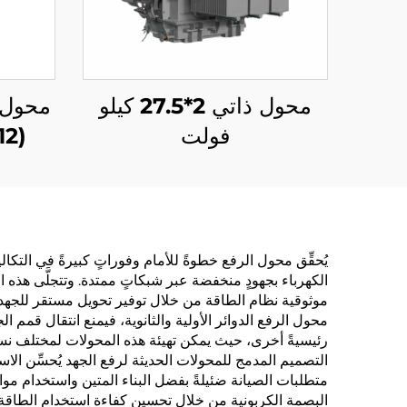
محول ذاتي 2*27.5 كيلو
فولت
(Um=12 كيلو فولت)
يُحقِّق محول الرفع خطوةً للأمام وفوراتٍ كبيرةً في الت
الكهرباء بجهودٍ منخفضة عبر شبكاتٍ ممتدة. وتتجلَّى هذه 
موثوقية نظام الطاقة من خلال توفير تحويل مستقر للجهد
محول الرفع الدوائر الأولية والثانوية، فيمنع انتقال قمم ا
رئيسيةً أخرى، حيث يمكن تهيئة هذه المحولات لمختلف نسب
التصميم المدمج للمحولات الحديثة لرفع الجهد يُحسِّن ال
متطلبات الصيانة ضئيلةً بفضل البناء المتين واستخدام مواد
البصمة الكربونية من خلال تحسين كفاءة استخدام الطاقة 