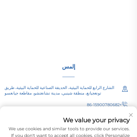
تقدم شركة تشانغتشو باسيفيك للتجهيزات الكهربائية
(المجموعة) المحدودة معدات نقل الطاقة عالية/منخفضة الجهد،
ومحولات الجر (110–330 كيلو فولت)، ومحطات فرعية مدمجة/
جاهزة للبنية التحتية للطاقة عالمياً. معتمدة من قبل ISO، وتركز
على البحث والتطوير منذ عام 1989. اطلب استشارة تقنية
اليوم.
إلمس
الشارع الرابع للحماية البيئية، الحديقة الصناعية للحماية البيئية، طريق
تونغجيانغ، منطقة شينبي، مدينة تشانغتشو، مقاطعة جيانغسو
+86-15900780682
[email protected]
We value your privacy
We use cookies and similar tools to provide our services.
If you don't want to accept all cookies, click Personalize