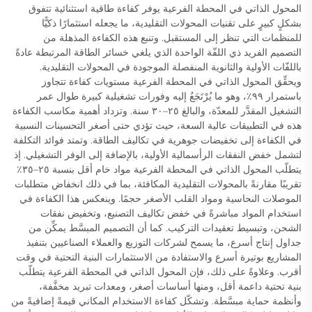
المحول الذاتي في المحطة الفرعية يوفر كفاءة طاقية استثنائية تتفوق
بشكلٍ كبيرٍ على تقنيات المحولات التقليدية، ما يجعله استثمارًا ذكيًّا
للمنظمات التي تنظر إلى المستقبل. وتنبع هذه الكفاءة المذهلة من
التصميم الفريد ذي اللفّة الواحدة الذي يلغي خسائر الطاقة المرتبطة عادةً
باللفّات الأولية والثانوية المنفصلة الموجودة في المحولات التقليدية.
ويحقِّق المحول الذاتي في المحطة الفرعية مستويات كفاءة تتجاوز
باستمرار ٩٩٪، وهو ما يُرْتَجَعُ إليه وفورات تشغيلية كبيرة طوال عمر
التشغيل المقدَّر للمعدّة، والبالغ ٢٥–٣٠ سنة. وتزداد أهمية مكاسب الكفاءة
هذه في التطبيقات عالية السعة، حيث تؤدي حتى أصغر التحسينات النسبية
في الكفاءة إلى تخفيضات جوهرية في تكاليف الطاقة. وتمتد فوائد التكلفة
لتشمل خفض النفقات الرأسمالية الأولية، بالإضافة إلى الوفر التشغيلي. إذ
يتطلّب المحول الذاتي في المحطة الفرعية مواد خام أقل بنسبة ٢٥–٣٥٪
تقريبًا مقارنةً بالمحولات التقليدية المكافئة، بما في ذلك انخفاض متطلبات
الموصلات النحاسية ومواد القلب الأصغر حجمًا. وينعكس هذا الكفاءة في
استخدام المواد مباشرةً في خفض تكاليف التصنيع، وتخفيض نفقات
الشحن، وتبسيط تعقيدات التركيب. كما أن التصميم المبسَّط يمكِّن من
جداول إنتاج أسرع، ما يسمح لشركات التوزيع والعملاء الصناعيين بتنفيذ
المشاريع بوتيرة أسرع والاستفادة من الاستثمارات البنية التحتية في وقت
أقرب. وعلاوةً على ذلك، فإن المحول الذاتي في المحطة الفرعية يتطلّب
بنية تحتية داعمة أقل، ومنها أساسات أصغر، ومعدات تبريد مخفَّفة،
وأنظمة حماية مبسَّطة. وتشكّل كفاءة الاستخدام المكاني قيمةً إضافيةً من