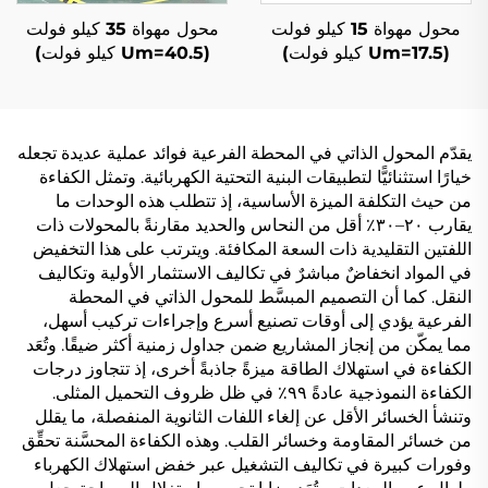
محول مهواة 15 كيلو فولت
محول مهواة 35 كيلو فولت
(Um=17.5 كيلو فولت)
(Um=40.5 كيلو فولت)
يقدّم المحول الذاتي في المحطة الفرعية فوائد عملية عديدة تجعله
خيارًا استثنائيًّا لتطبيقات البنية التحتية الكهربائية. وتمثل الكفاءة
من حيث التكلفة الميزة الأساسية، إذ تتطلب هذه الوحدات ما
يقارب ٢٠–٣٠٪ أقل من النحاس والحديد مقارنةً بالمحولات ذات
اللفتين التقليدية ذات السعة المكافئة. ويترتب على هذا التخفيض
في المواد انخفاضٌ مباشرٌ في تكاليف الاستثمار الأولية وتكاليف
النقل. كما أن التصميم المبسَّط للمحول الذاتي في المحطة
الفرعية يؤدي إلى أوقات تصنيع أسرع وإجراءات تركيب أسهل،
مما يمكّن من إنجاز المشاريع ضمن جداول زمنية أكثر ضيقًا. وتُعَد
الكفاءة في استهلاك الطاقة ميزةً جاذبةً أخرى، إذ تتجاوز درجات
الكفاءة النموذجية عادةً ٩٩٪ في ظل ظروف التحميل المثلى.
وتنشأ الخسائر الأقل عن إلغاء اللفات الثانوية المنفصلة، ما يقلل
من خسائر المقاومة وخسائر القلب. وهذه الكفاءة المحسَّنة تحقِّق
وفورات كبيرة في تكاليف التشغيل عبر خفض استهلاك الكهرباء