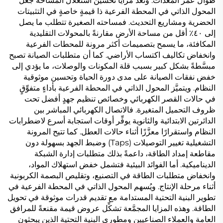
طوال عمر المعدات. وتُعَد مزايا تحسين استغلال المساحة جعل
المحول الذاتي في المحطة الفرعية ذا قيمةٍ خاصةٍ في التثبيتات
الحضرية ومشاريع التحديث. فمساحته الصغيرة تتطلب ما يصل
إلى ٤٠٪ أقل من مساحة الأرض مقارنةً بالمحولات التقليدية
المكافئة، ما يسمح بتصميمات أكثر مرونة للمحطات الفرعية
وانخفاض تكاليف اكتساب الأراضي. كما أن متطلبات الصيانة تصبح
مبسَّطةً بشكل كبير بسبب قلة المكونات والوصلات، ما يؤدي إلى
خفض نفقات الصيانة على مدى دورة الحياة وتحسين موثوقية
النظام. ويتميَّز المحول الذاتي في المحطة الفرعية بأداءٍ متفوِّقٍ
في حالات القصر الكهربائي وخصائص تنظيم جهدٍ أفضل تحت
ظروف التحميل المتغيرة. فالاتصال الكهربائي المباشر بين
الدائرتين الابتدائية والثانوية يوفِّر أوقات استجابة أسرع لاضطرابات
النظام واستقرارًا معزَّزًا أثناء حالات العطل. كما تتيح المرونة
التشغيلية تغيير التوصيلات (Taps) وضبط الجهد بسهولة دون
مقاطعة إمداد الطاقة، داعمةً بذلك متطلبات إدارة الشبكة
الديناميكية. أما الفوائد البيئية فتشمل خفض استهلاك المواد،
وانخفاض متطلبات الطاقة في التصنيع، وتقليص البصمة الكربونية
أثناء مرحلة الإنتاج. ويُسهم المحول الذاتي في المحطة الفرعية في
تطوير البنية التحتية المستدامة مع تقديم قدرات موثوقة في تحويل
الطاقة. وهذه المزايا المجمَّعة تشكِّل عروض قيمة مقنعةً للمرافق
العامة والعملاء الصناعيين ومطوري البنية التحتية الذين يبحثون