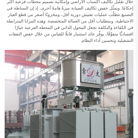
خلال تقليل تكاليف اكتساب الأراضي وإمكانية تصميم محطات فرعية أكثر
إحكامًا. ويمثِّل خفض تكاليف الصيانة ميزةً هامةً أخرى، إذ إن البساطة في
التصنيع تتطلّب عمليات تفتيش دورية أقل، ومخزونًا أصغر من قطع الغيار
الاحتياطية، ومتطلبات أقل من العمالة المتخصصة. وهذه المزايا المترابطة
في الكفاءة والتكلفة تجعل المحول الذاتي في المحطة الفرعية خيارًا
اقتصاديًّا متفوِّقًا، يوفِّر عائد استثمار قابلًا للقياس من خلال خفض النفقات
التشغيلية وتحسين أداء النظام.