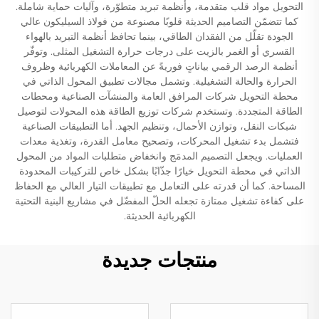
التحويل مواد قلب متقدمة، وأنظمة تبريد متطوّرة، وآليات حماية شاملة.
كما تتضمّن التصاميم الحديثة قلوبًا مصنوعة من فولاذ السيليكون عالي
الجودة تقلّل من الفقدان الطاقي، بينما تحافظ أنظمة التبريد بالهواء
القسري أو الغمر بالزيت على درجات حرارة التشغيل المثلى. وتوفّر
أنظمة الرصد الرقمي بياناتٍ فوريةً عن المعاملات الكهربائية وظروف
الحرارة والحالة التشغيلية. وتشمل مجالات تطبيق المحول الذاتي في
محطة التحويل شركات المرافق العامة والمنشآت الصناعية ومحطات
الطاقة المتجددة. وتستخدم شركات توزيع الطاقة هذه المحولات لتوصيل
شبكات النقل، وتوازن الأحمال، وتنظيم الجهد. أما التطبيقات الصناعية
فتشمل بدء تشغيل المحركات، وتصحيح معامل القدرة، وتغذية معدات
العمليات. ويجعل التصميم المدمَج وانخفاض متطلبات المواد من المحول
الذاتي في محطة التحويل خيارًا جذّابًا بشكل خاص للتركيبات المحدودة
المساحة. كما أن قدرته على التعامل مع تطبيقات التيار العالي مع الحفاظ
على كفاءة تشغيل ممتازة تجعله الحلّ المفضّل في مشاريع البنية التحتية
الكهربائية الحديثة.
منتجات جديدة