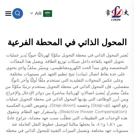
AR
المحول الذاتي في المحطة الفرعية
يُعتبر المحول الذاتي في محطة التحويل مكوّنًا كهربائيًّا حيويًّا يُدير عمليات
تحويل الجهد بكفاءة داخل شبكات توزيع الطاقة. ويعمل هذا المعدّات
المتخصصة وفق مبدأ الحث الكهرومغناطيسي، ويتميّز بملفٍّ واحدٍ يحتوي
على عدة نقاط اتصال (تيبات) تتيح تنظيم الجهد عبر مستويات مختلفة.
وعلى عكس المحولات التقليدية التي تستخدم ملفًّا أوليًّا وآخر ثانويًّا
منفصلين، فإن المحول الذاتي في محطة التحويل يستخدم ترتيبًا مكوّنًا من
ملفٍّ مشتركٍ يُنشئ اتصالاتٍ كهربائيةً مباشرةً بين دوائر الإدخال والإخراج.
ومن أبرز الوظائف التي يؤديها المحول الذاتي في محطة التحويل عمليات
رفع الجهد (Step-up) وخفضه (Step-down)، وتعويض القدرة العكسية
(Reactive Power Compensation)، واستقرار جهد النظام. وتتفوق
هذه الوحدات في التطبيقات التي تتطلّب نسب جهد معتدلة، تتراوح عادةً
بين ١,٥:١ و٤:١، ما يجعلها مثاليةً لتوصيل خطوط النقل العاملة عند
مستويات جهد مختلفة. وتشمل الميزات التقنية للمحول الذاتي في محطة