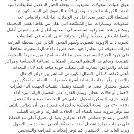
تفوق تقنيات المحولات التقليدية، ما يجعله الخيار المفضل لتطبيقات البنية
التحتية الكهربائية الحرجة. ويُعزى الأداء المتفوق إلى البنية الكهربائية
المبسَّطة التي تتميز بعدد أقل من الوصلات الداخلية، وانخفاض عدد
المكونات، ومسارات التيار المُبسَّطة التي تقلل من نقاط الفشل المحتملة.
وينتج عن هذه الموثوقية المتأصلة في التصميم أطوال عمر تشغيلي أطول،
وانقطاعات غير مخطَّط لها أقل، وتوافرٌ أعلى للنظام في التطبيقات
الحيوية ذات الأولوية القصوى. ويُظهر المحول الذاتي في المحطة الفرعية
قدرات متفوقة في تنظيم الجهد تحت ظروف الأحمال المتغيرة، محافظًا
على جهود الخرج المستقرة ضمن نطاقات تسامح أضيق مقارنةً بالمحولات
التقليدية. ويدعم هذا التنظيم المحسَّن العمليات الصناعية الحساسة ومراكز
البيانات والمرافق التجارية التي تتطلب جودة طاقة ثابتة لأداء المعدات
بأعلى كفاءة. كما أن الاتصال الكهربائي المباشر بين دوائر الإدخال
والإخراج يوفِّر أوقات استجابة أسرع لاضطرابات النظام، ما يمكِّن من
تحقيق استقرار أفضل في الشبكة وتقليل التقلبات الجهدية أثناء تغيُّرات
الأحمال أو حالات العطل. ويمثِّل القدرة على التحميل الزائد ميزة أداء
بارزة أخرى، إذ يمكن للمحول الذاتي في المحطة الفرعية عادةً تحمل
١٥٠–٢٠٠٪ من السعة المُصنَّفة له لفترات قصيرة دون أن يتعرَّض للتلف،
مما يوفِّر مرونة قيمة للنظام أثناء الحالات الطارئة أو فترات الطلب
الأقصى. وتسمح خصائص الأداء الحراري بعوامل تحميل أعلى مع الحفاظ
على درجات حرارة تشغيل آمنة، ما يحقِّق أقصى استفادة من الأصول
ويزيد العائد على الاستثمار. كما توفر إمكانيات المراقبة والتشخيص