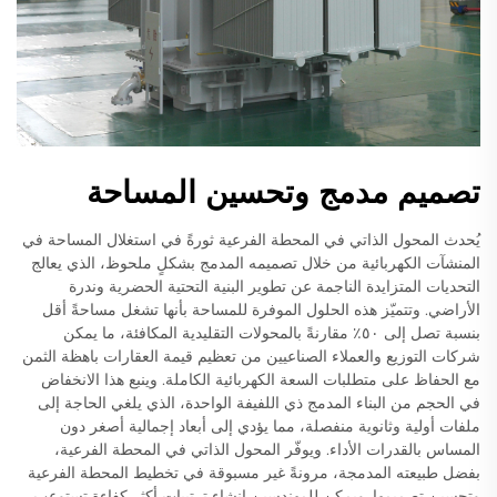
تصميم مدمج وتحسين المساحة
يُحدث المحول الذاتي في المحطة الفرعية ثورةً في استغلال المساحة في
المنشآت الكهربائية من خلال تصميمه المدمج بشكلٍ ملحوظ، الذي يعالج
التحديات المتزايدة الناجمة عن تطوير البنية التحتية الحضرية وندرة
الأراضي. وتتميّز هذه الحلول الموفرة للمساحة بأنها تشغل مساحةً أقل
بنسبة تصل إلى ٥٠٪ مقارنةً بالمحولات التقليدية المكافئة، ما يمكن
شركات التوزيع والعملاء الصناعيين من تعظيم قيمة العقارات باهظة الثمن
مع الحفاظ على متطلبات السعة الكهربائية الكاملة. وينبع هذا الانخفاض
في الحجم من البناء المدمج ذي اللفيفة الواحدة، الذي يلغي الحاجة إلى
ملفات أولية وثانوية منفصلة، مما يؤدي إلى أبعاد إجمالية أصغر دون
المساس بالقدرات الأداء. ويوفّر المحول الذاتي في المحطة الفرعية،
بفضل طبيعته المدمجة، مرونةً غير مسبوقة في تخطيط المحطة الفرعية
وتحسين تصميمها. ويمكن للمهندسين إنشاء ترتيبات أكثر كفاءة تستوعب