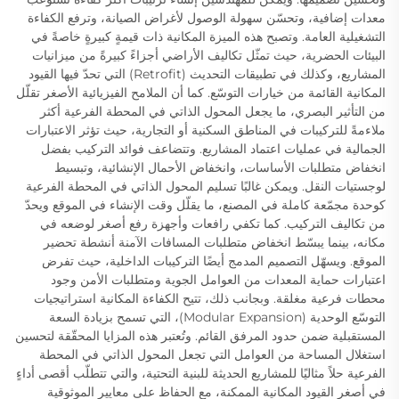
معدات إضافية، وتحسّن سهولة الوصول لأغراض الصيانة، وترفع الكفاءة
التشغيلية العامة. وتصبح هذه الميزة المكانية ذات قيمةٍ كبيرةٍ خاصةً في
البيئات الحضرية، حيث تمثّل تكاليف الأراضي أجزاءً كبيرةً من ميزانيات
المشاريع، وكذلك في تطبيقات التحديث (Retrofit) التي تحدّ فيها القيود
المكانية القائمة من خيارات التوسّع. كما أن الملامح الفيزيائية الأصغر تقلّل
من التأثير البصري، ما يجعل المحول الذاتي في المحطة الفرعية أكثر
ملاءمةً للتركيبات في المناطق السكنية أو التجارية، حيث تؤثر الاعتبارات
الجمالية في عمليات اعتماد المشاريع. وتتضاعف فوائد التركيب بفضل
انخفاض متطلبات الأساسات، وانخفاض الأحمال الإنشائية، وتبسيط
لوجستيات النقل. ويمكن غالبًا تسليم المحول الذاتي في المحطة الفرعية
كوحدة مجمّعة كاملة في المصنع، ما يقلّل وقت الإنشاء في الموقع ويحدّ
من تكاليف التركيب. كما تكفي رافعات وأجهزة رفع أصغر لوضعه في
مكانه، بينما يبسّط انخفاض متطلبات المسافات الآمنة أنشطة تحضير
الموقع. ويسهّل التصميم المدمج أيضًا التركيبات الداخلية، حيث تفرض
اعتبارات حماية المعدات من العوامل الجوية ومتطلبات الأمن وجود
محطات فرعية مغلقة. وبجانب ذلك، تتيح الكفاءة المكانية استراتيجيات
التوسّع الوحدية (Modular Expansion)، التي تسمح بزيادة السعة
المستقبلية ضمن حدود المرفق القائم. وتُعتبر هذه المزايا المحقّقة لتحسين
استغلال المساحة من العوامل التي تجعل المحول الذاتي في المحطة
الفرعية حلاً مثاليًا للمشاريع الحديثة للبنية التحتية، والتي تتطلّب أقصى أداءٍ
في أصغر القيود المكانية الممكنة، مع الحفاظ على معايير الموثوقية