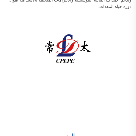
وتدعم الأهداف المالية المؤسسية والالتزامات المتعلقة بالاستدامة طوال
دورة حياة المعدات.
تقدم شركة تشانغتشو باسيفيك للتجهيزات الكهربائية
(المجموعة) المحدودة معدات نقل الطاقة عالية/منخفضة الجهد،
ومحولات الجر (110–330 كيلو فولت)، ومحطات فرعية مدمجة/
جاهزة للبنية التحتية للطاقة عالمياً. معتمدة من قبل ISO، وتركز
على البحث والتطوير منذ عام 1989. اطلب استشارة تقنية
اليوم.