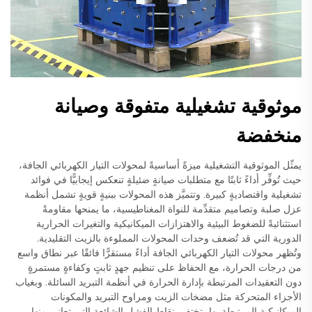
موثوقية تشغيلية متفوقة وصيانة
منخفضة
يمثّل الموثوقية التشغيلية ميزةً أساسيةً لمحولات التيار الكهربائي الجافة،
حيث تُوفِّر أداءً ثابتًا مع متطلبات صيانةٍ ضئيلةٍ تنعكس إيجابيًّا في فوائد
تشغيلية واقتصاديةٍ كبيرة. وتتميَّز هذه المحولات ببنيةٍ قويةٍ تشمل أنظمة
عزل صلبة وتصاميم متقدِّمة للنواة المغناطيسية، ما يمنحها مقاومةً
استثنائيةً للضغوط البيئية والاهتزازات الميكانيكية والتغيرات الحرارية
الدورية التي قد تُضعف وحدات المحولات المملوءة بالزيت التقليدية.
وتُظهر محولات التيار الكهربائي الجافة أداءً مستقرًّا فائقًا عبر نطاق واسع
من درجات الحرارة، مع الحفاظ على تنظيم جهدٍ ثابتٍ وكفاءةٍ مستمرةٍ
دون التعقيدات المرتبطة بإدارة الحرارة في أنظمة التبريد السائلة. وبغياب
الأجزاء المتحركة مثل مضخات الزيت ومراوح التبريد والمكونات
الميكانيكية المرتبطة بها، تختفي نقاط الفشل الشائعة التي تعاني منها