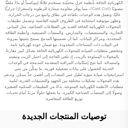
الكهربائية الجافة بأنظمة عزل محسَّنة تستخدم غلافًا إيبوكسياً أو بناءً ملفيًّا
مصبوبًا (Cast Coil)، مما يوفِّر مقاومة ممتازة للرطوبة واستقرارًا حراريًّا
عاليًا. وتعمل هذه الوحدات بكفاءة في نطاق واسع من درجات الحرارة،
وتظهر موثوقية استثنائية في الظروف البيئية القاسية. وتشمل تطبيقات
المحولات الكهربائية الجافة العديد من القطاعات الصناعية، مثل المباني
التجارية، والمستشفيات، والمدارس، والمنشآت التصنيعية، وأنظمة الطاقة
المتجددة، ومراكز البيانات. كما أن تصميمها المدمج يسمح بتثبيتها بمرونة
في البيئات ذات المساحات المحدودة، مع ضمان جودة كهربائية ثابتة.
وتنخفض متطلبات الصيانة للمحولات الكهربائية الجافة بشكل كبير مقارنةً
بالمحولات المملوءة بالزيت، إذ تلغي الحاجة إلى اختبار الزيت وتنقيته
واستبداله. كما تتيح إمكانيات المراقبة المتقدمة المدمجة في الوحدات
الحديثة الحصول على بيانات تشغيلية فورية، ما يمكِّن من تبني
استراتيجيات صيانة تنبؤية تُطيل عمر المعدات إلى أقصى حدٍّ ممكن. وتدعم
هذه المحولات تشكيلات مختلفة من الجهود والتصنيفات القدرة، لتلبية
متطلبات الأنظمة الكهربائية المتنوعة، بدءًا من التطبيقات السكنية الصغيرة
وصولًا إلى المنشآت الصناعية الكبيرة، ما يجعلها حلولًا مرنةً أمام تحديات
توزيع الطاقة المعاصرة.
توصيات المنتجات الجديدة