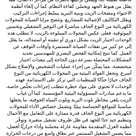
يقلل من هبوط الجهد ويحسّن كفاءة النظام. كما أن إلغاء أنظمة
الاحتواء ومضخات الزيت وبنية التبريد يبسّط إجراءات التركيب
ويقلل التكاليف الإجمالية للمشاريع. وتتضح مزايا الصيانة للمحولات
الكهربائية من النوع الجاف مباشرةً في التوفير التشغيلي وتحسين
الموثوقية. فعلى عكس المحولات المملوءة بالزيت، لا تتطلب هذه
الوحدات اختبار الزيت بشكل دوري أو تنقيته أو استبداله، ما يقلل
إلى حدٍ كبيرٍ من نفقات الصيانة المستمرة وأوقات التوقف عن
العمل. كما تتيح إمكانية الفحص البصري للمهندسين تحديد
المشكلات المحتملة بسرعة دون الحاجة إلى معدات اختبار
متخصصة، مما يمكّن من إجراء عمليات التشخيص والإصلاح بشكل
أسرع. وتجعل الفوائد البيئية من المحولات الكهربائية من النوع
الجاف خيارًا جذّابًا للمنظمات التي تركز على الاستدامة. فهذه
الوحدات لا تحتوي على مواد خطرة تتطلب إجراءات تخلّص خاصة،
ما يدعم مبادرات المسؤولية البيئية المؤسسية. كما أن غياب
الزيت يلغي مخاطر تلوث التربة وتلوث المياه الجوفية، ما يجعلها
مناسبةً للمواقع الحساسة بيئيًا. وتشمل خصائص الأداء للمحولات
الكهربائية من النوع الجاف قدرة ممتازة على التعامل مع الأحمال
وتنظيم جيد جدًا للجهد في ظل ظروف تشغيل متغيرة. وتوفّر
أنظمة العزل المتقدمة مقاومة عازلة محسّنة وأداء حراريًّا أفضل،
مما يضمن التشغيل المستمر عبر نطاق واسع من درجات الحرارة.