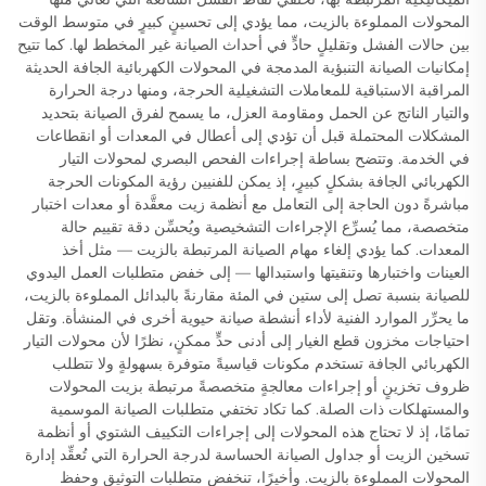
المحولات المملوءة بالزيت، مما يؤدي إلى تحسينٍ كبيرٍ في متوسط الوقت
بين حالات الفشل وتقليلٍ حادٍّ في أحداث الصيانة غير المخطط لها. كما تتيح
إمكانيات الصيانة التنبؤية المدمجة في المحولات الكهربائية الجافة الحديثة
المراقبة الاستباقية للمعاملات التشغيلية الحرجة، ومنها درجة الحرارة
والتيار الناتج عن الحمل ومقاومة العزل، ما يسمح لفرق الصيانة بتحديد
المشكلات المحتملة قبل أن تؤدي إلى أعطال في المعدات أو انقطاعات
في الخدمة. وتتضح بساطة إجراءات الفحص البصري لمحولات التيار
الكهربائي الجافة بشكلٍ كبيرٍ، إذ يمكن للفنيين رؤية المكونات الحرجة
مباشرةً دون الحاجة إلى التعامل مع أنظمة زيت معقَّدة أو معدات اختبار
متخصصة، مما يُسرِّع الإجراءات التشخيصية ويُحسِّن دقة تقييم حالة
المعدات. كما يؤدي إلغاء مهام الصيانة المرتبطة بالزيت — مثل أخذ
العينات واختبارها وتنقيتها واستبدالها — إلى خفض متطلبات العمل اليدوي
للصيانة بنسبة تصل إلى ستين في المئة مقارنةً بالبدائل المملوءة بالزيت،
ما يحرِّر الموارد الفنية لأداء أنشطة صيانة حيوية أخرى في المنشأة. وتقل
احتياجات مخزون قطع الغيار إلى أدنى حدٍّ ممكنٍ، نظرًا لأن محولات التيار
الكهربائي الجافة تستخدم مكونات قياسيةً متوفرة بسهولةٍ ولا تتطلب
ظروف تخزينٍ أو إجراءات معالجةٍ متخصصةً مرتبطة بزيت المحولات
والمستهلكات ذات الصلة. كما تكاد تختفي متطلبات الصيانة الموسمية
تمامًا، إذ لا تحتاج هذه المحولات إلى إجراءات التكييف الشتوي أو أنظمة
تسخين الزيت أو جداول الصيانة الحساسة لدرجة الحرارة التي تُعقِّد إدارة
المحولات المملوءة بالزيت. وأخيرًا، تنخفض متطلبات التوثيق وحفظ