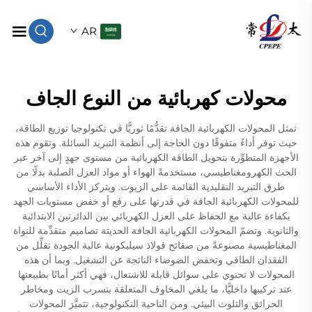
AR
محولات كهربائية من النوع الجاف
تمثل المحولات الكهربائية الجافة تقدُّمًا ثوريًّا في تكنولوجيا توزيع الطاقة،
حيث توفر أداءً متفوقًا دون الحاجة إلى أنظمة التبريد السائلة. وتقوم هذه
الأجهزة المتطوِّرة بتحويل الطاقة الكهربائية من مستوى جهدٍ إلى آخر عبر
الحث الكهرومغناطيسي، مستخدمةً الهواء أو مواد العزل الصلبة بدلًا من
طرق التبريد التقليدية القائمة على الزيوت. ويتركز الأداء الأساسي
للمحولات الكهربائية الجافة في قدرتها على رفع أو خفض مستويات الجهد
بكفاءة عالية مع الحفاظ على العزل الكهربائي بين الدائرتين الابتدائية
والثانوية. وتضمّ المحولات الكهربائية الجافة الحديثة تصاميم متقدِّمة للنواة
المغناطيسية مصنوعةً من صفائح فولاذ سيليكونية عالية الجودة تقلِّل من
الفقدان الطاقي وتخفض الضوضاء الناتجة عن التشغيل. وبما أن هذه
المحولات لا تحتوي على سوائل قابلة للاشتعال، فهي أكثر أمانًا بطبيعتها
عند تركيبها داخليًّا، ما يلغي المخاوف المتعلقة بتسرب الزيت ومخاطر
الحرائق والتلوث البيئي. ومن الناحية التكنولوجية، تتميَّز المحولات