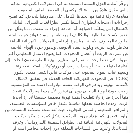
وتوفّر أنظمة العزل الصلبة المستخدمة في المحولات الكهربائية الجافة —
والتي تتكون عادةً من راتنج الإيبوكسي أو التصنيع بالملف المصبوب —
مقاومة عازلة فائقة مع الحفاظ الكامل على مقاومتها للحريق. كما تصبح
إجراءات الاستجابة للطوارئ أبسط بكثير، نظرًا لغياب السوائل القابلة
للاشتعال التي يتطلّب احتواؤها أو إخمادها إجراءات معقدة، مما يقلّل من
تعقيد الاستجابة الطارئة والتكاليف المرتبطة بها. وتمتد فوائد حماية البيئة
لما وراء المخاوف الأمنية المباشرة، إذ تلغي المحولات الكهربائية الجافة
مخاطر تلوث التربة، وتلوث المياه الجوفية، وتدهور جودة الهواء الناجمة
عن تسربات الزيت أو أعطال المحولات. كما يصبح الامتثال التنظيمي أكثر
سهولة، لأن هذه الوحدات تستوفي المعايير البيئية الصارمة دون الحاجة إلى
أنظمة احتواء خاصة، أو معدات رصد، أو بروتوكولات استجابة طارئة.
ويسهم غياب المواد المحتوية على مركبات ثنائي الفينيل متعدد الكلور
(PCBs) في المحولات الكهربائية الجافة الحديثة في تحقيق الامتثال
للأنظمة البيئية، ويدعم في الوقت نفسه مبادرات الاستدامة المؤسسية.
وبقيت جودة الهواء الداخلي دون أي تدهور، لأن هذه المحولات لا تنبعث
منها أبخرة ضارة ولا تتطلب أنظمة تهوية مصممة خصيصًا لإدارة أبخرة
الزيت. وهذه الخاصية تجعلها مناسبةً بشكلٍ خاص للمؤسسات التعليمية،
والمرافق الصحية، والمباني التجارية، حيث تُعد صحة وسلامة المستخدمين
أولوية قصوى. كما تزداد مرونة التركيب بشكلٍ كبير، إذ يمكن تركيب
المحولات الكهربائية الجافة في الطوابق السفلية (البدرومات)، وغرف
الميكانيكا، وغيرها من المساحات المغلقة دون إحداث مخاطر أمنية أو