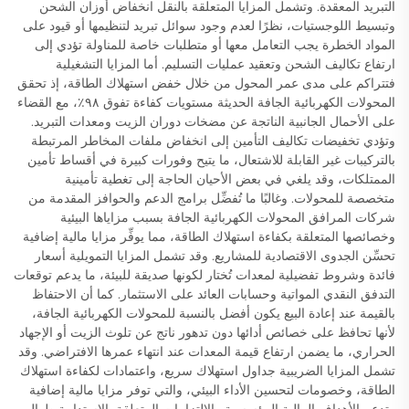
التبريد المعقدة. وتشمل المزايا المتعلقة بالنقل انخفاض أوزان الشحن
وتبسيط اللوجستيات، نظرًا لعدم وجود سوائل تبريد لتنظيمها أو قيود على
المواد الخطرة يجب التعامل معها أو متطلبات خاصة للمناولة تؤدي إلى
ارتفاع تكاليف الشحن وتعقيد عمليات التسليم. أما المزايا التشغيلية
فتتراكم على مدى عمر المحول من خلال خفض استهلاك الطاقة، إذ تحقق
المحولات الكهربائية الجافة الحديثة مستويات كفاءة تفوق ٩٨٪، مع القضاء
على الأحمال الجانبية الناتجة عن مضخات دوران الزيت ومعدات التبريد.
وتؤدي تخفيضات تكاليف التأمين إلى انخفاض ملفات المخاطر المرتبطة
بالتركيبات غير القابلة للاشتعال، ما يتيح وفورات كبيرة في أقساط تأمين
الممتلكات، وقد يلغي في بعض الأحيان الحاجة إلى تغطية تأمينية
متخصصة للمحولات. وغالبًا ما تُفضِّل برامج الدعم والحوافز المقدمة من
شركات المرافق المحولات الكهربائية الجافة بسبب مزاياها البيئية
وخصائصها المتعلقة بكفاءة استهلاك الطاقة، مما يوفِّر مزايا مالية إضافية
تحسِّن الجدوى الاقتصادية للمشاريع. وقد تشمل المزايا التمويلية أسعار
فائدة وشروط تفضيلية لمعدات تُختار لكونها صديقة للبيئة، ما يدعم توقعات
التدفق النقدي المواتية وحسابات العائد على الاستثمار. كما أن الاحتفاظ
بالقيمة عند إعادة البيع يكون أفضل بالنسبة للمحولات الكهربائية الجافة،
لأنها تحافظ على خصائص أدائها دون تدهور ناتج عن تلوث الزيت أو الإجهاد
الحراري، ما يضمن ارتفاع قيمة المعدات عند انتهاء عمرها الافتراضي. وقد
تشمل المزايا الضريبية جداول استهلاك سريع، واعتمادات لكفاءة استهلاك
الطاقة، وخصومات لتحسين الأداء البيئي، والتي توفر مزايا مالية إضافية