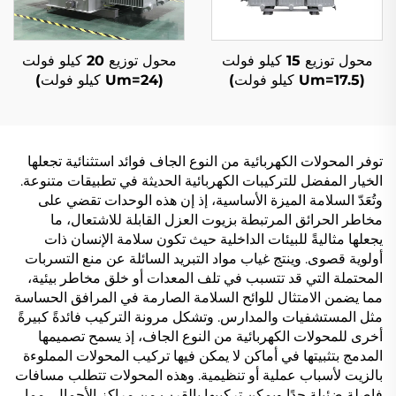
محول توزيع 15 كيلو فولت
محول توزيع 20 كيلو فولت
(Um=17.5 كيلو فولت)
(Um=24 كيلو فولت)
توفر المحولات الكهربائية من النوع الجاف فوائد استثنائية تجعلها
الخيار المفضل للتركيبات الكهربائية الحديثة في تطبيقات متنوعة.
وتُعَدّ السلامة الميزة الأساسية، إذ إن هذه الوحدات تقضي على
مخاطر الحرائق المرتبطة بزيوت العزل القابلة للاشتعال، ما
يجعلها مثاليةً للبيئات الداخلية حيث تكون سلامة الإنسان ذات
أولوية قصوى. وينتج غياب مواد التبريد السائلة عن منع التسربات
المحتملة التي قد تتسبب في تلف المعدات أو خلق مخاطر بيئية،
مما يضمن الامتثال للوائح السلامة الصارمة في المرافق الحساسة
مثل المستشفيات والمدارس. وتشكل مرونة التركيب فائدةً كبيرةً
أخرى للمحولات الكهربائية من النوع الجاف، إذ يسمح تصميمها
المدمج بتثبيتها في أماكن لا يمكن فيها تركيب المحولات المملوءة
بالزيت لأسباب عملية أو تنظيمية. وهذه المحولات تتطلب مسافات
فاصلة ضئيلة جدًا ويمكن تركيبها بالقرب من مراكز الأحمال، مما