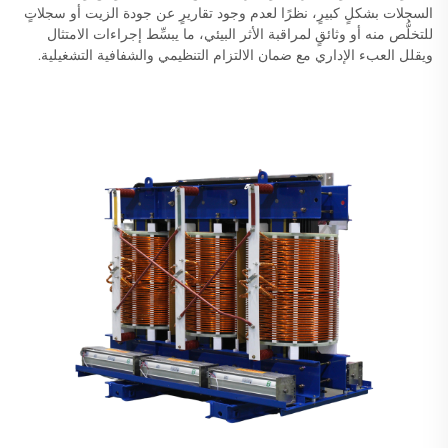
السجلات بشكلٍ كبيرٍ، نظرًا لعدم وجود تقاريرٍ عن جودة الزيت أو سجلاتٍ
للتخلُّص منه أو وثائقٍ لمراقبة الأثر البيئي، ما يبسِّط إجراءات الامتثال
ويقلل العبء الإداري مع ضمان الالتزام التنظيمي والشفافية التشغيلية.