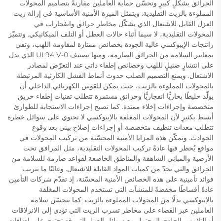
الحرائق بشكلٍ كبيرٍ وتحسّن حماية العاملين مقارنةً بتصاميم المحولات
المملوءة بالزيت التقليدية. ويتمثل الميزة الأمنية الأساسية في إزالة زيت
العزل القابل للاشتعال الذي يشكّل مخاطر حرائق وانفجارات في
المحولات التقليدية، لا سيما أثناء حالات العطل أو التلف الميكانيكي. وتتميّز
راتنجات الإيبوكسي عالية الجودة بخصائص ممتازة لمقاومة اللهب، وتفي
بمعايير السلامة من الحرائق الصارمة، ومنها تصنيف UL94 V-0 الذي يدل
على انتشارٍ ضئيلٍ لللهب وخصائص إطفاء ذاتي عند التعرّض لمصادر
الاشتعال. ويمنع التصميم الصلب حدوث أنماط الفشل الكارثية المرتبطة
بالمحولات المملوءة بالزيت، حيث يمكن للقوس الكهربائي الداخلي أن
يولّد خليطًا بخاريًّا انفجاريًّا وحرائق مستمرة تتطلب تقنيات إطفاء حريق
متخصصة وإجراءات إخلاء ممتدة. كما تصبح إجراءات الاستجابة للطوارئ
أبسط بكثيرٍ لأن المحولات المغلفة بالإيبوكسي لا تحتوي على سوائل خطرة
تتطلب معدات تنظيف متخصصة أو إجراءات إصلاح بيئي بعد وقوع
الحوادث. وتمكّن هذه المزايا الأمنية المحسّنة من تركيب المحولات في
مواقع يُحظر فيها عادةً تركيب المحولات التقليدية، مثل المرافق تحت
الأرضية والمبانِي الشاهقة والمناطق الخاضعة لقواعد صارمة للسلامة من
الحرائق والتي تحدّ من كميات المواد القابلة للاشتعال. وغالبًا ما تترتب
فوائد تأمينية على هذه الخصائص الأمنية المحسّنة، إذ تقدّم شركات التأمين
عادةً أقساطًا مخفضةً للمنشآت التي تستخدم المحولات المغلفة
بالإيبوكسي بدلًا من المحولات المملوءة بالزيت. كما تتحسّن سلامة
العاملين عبر القضاء على مخاطر تسرب الزيت التي تؤدي إلى الانزلاقات
أو التلامس الجلدي المحتمل مع سوائل العزل التي قد تحتوي على إضافات