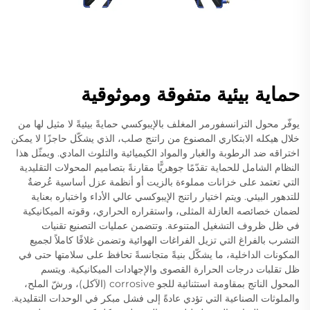
حماية بيئية متفوقة وموثوقية
يوفّر محول الترانسفورمر المغلف بالإيبوكسي حمايةً بيئيةً لا مثيل لها من
خلال هيكله الابتكاري المصنوع من راتنج صلب، الذي يشكّل حاجزًا لا يمكن
اختراقه ضد الرطوبة والغبار والمواد الكيميائية والتلوث المادي. ويمثّل هذا
النظام الشامل للحماية تقدّمًا جوهريًّا مقارنةً بتصاميم المحولات التقليدية
التي تعتمد على خزانات مملوءة بالزيت أو أنظمة عزل أساسية عُرضةٌ
للتدهور البيئي. ويتم اختيار راتنج الإيبوكسي عالي الأداء واختباره بعناية
لضمان خصائصه العازلة المثلى، واستقراره الحراري، وقوته الميكانيكية
في ظل ظروف التشغيل المتنوعة. وتتضمن عمليات التصنيع تقنيات
التشرب بالفراغ التي تزيل الفراغات الهوائية وتضمن غلافًا كاملاً لجميع
المكونات الداخلية، ما يشكّل بنيةً متجانسةً تحافظ على سلامتها حتى في
ظل تقلبات درجات الحرارة القصوى والإجهادات الميكانيكية. ويتسم
المحول الناتج بمقاومة استثنائية للجو corrosive (الآكل)، ورشّ الملح،
والملوثات الصناعية التي تؤدي عادةً إلى فشل مبكر في الوحدات التقليدية.