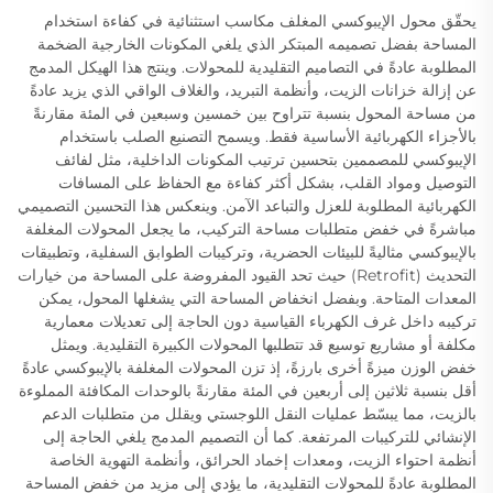
يحقّق محول الإيبوكسي المغلف مكاسب استثنائية في كفاءة استخدام
المساحة بفضل تصميمه المبتكر الذي يلغي المكونات الخارجية الضخمة
المطلوبة عادةً في التصاميم التقليدية للمحولات. وينتج هذا الهيكل المدمج
عن إزالة خزانات الزيت، وأنظمة التبريد، والغلاف الواقي الذي يزيد عادةً
من مساحة المحول بنسبة تتراوح بين خمسين وسبعين في المئة مقارنةً
بالأجزاء الكهربائية الأساسية فقط. ويسمح التصنيع الصلب باستخدام
الإيبوكسي للمصممين بتحسين ترتيب المكونات الداخلية، مثل لفائف
التوصيل ومواد القلب، بشكل أكثر كفاءة مع الحفاظ على المسافات
الكهربائية المطلوبة للعزل والتباعد الآمن. وينعكس هذا التحسين التصميمي
مباشرةً في خفض متطلبات مساحة التركيب، ما يجعل المحولات المغلفة
بالإيبوكسي مثاليةً للبيئات الحضرية، وتركيبات الطوابق السفلية، وتطبيقات
التحديث (Retrofit) حيث تحد القيود المفروضة على المساحة من خيارات
المعدات المتاحة. وبفضل انخفاض المساحة التي يشغلها المحول، يمكن
تركيبه داخل غرف الكهرباء القياسية دون الحاجة إلى تعديلات معمارية
مكلفة أو مشاريع توسيع قد تتطلبها المحولات الكبيرة التقليدية. ويمثل
خفض الوزن ميزةً أخرى بارزةً، إذ تزن المحولات المغلفة بالإيبوكسي عادةً
أقل بنسبة ثلاثين إلى أربعين في المئة مقارنةً بالوحدات المكافئة المملوءة
بالزيت، مما يبسّط عمليات النقل اللوجستي ويقلل من متطلبات الدعم
الإنشائي للتركيبات المرتفعة. كما أن التصميم المدمج يلغي الحاجة إلى
أنظمة احتواء الزيت، ومعدات إخماد الحرائق، وأنظمة التهوية الخاصة
المطلوبة عادةً للمحولات التقليدية، ما يؤدي إلى مزيد من خفض المساحة