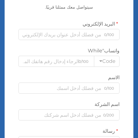
سيتواصل معك ممثلنا قريبًا.
البريد الإلكتروني
0/100
واتساب"While
Code
0/100
الاسم
0/100
اسم الشركة
0/200
رسالة