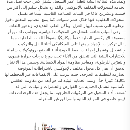
وتمتد هذه المناعة البيئية لتطيل عمر التشغيل بشكلٍ كبير، حيث تصل مدة
الخدمة للمحولات المغلفة بالإيبوكسي والمُدارة بشكلٍ سليم إلى أكثر من
خمسة وعشرين عامًا في البيئات الصناعية القاسية، بينما قد تفشل
المحولات التقليدية فيها خلال عشر سنوات. كما يمنع التصميم المغلق دخول
الرطوبة التي تسبب انهيار العزل، وتآكل القلب الحديدي، وتدهور اللفات
— وهي أسباب شائعة للفشل في المحولات القياسية. وبجانب ذلك، يوفّر
مصفوفة الإيبوكسي الصلبة دعماً ميكانيكيًّا متفوقاً لللفات الداخلية، مما
يقلل تركيزات الإجهاد ويمنع التلف الميكانيكي أثناء النقل والتركيب
والتشغيل. وتشمل إجراءات ضبط الجودة أثناء التصنيع بروتوكولات شاملة
للاختبارات البيئية التي تتحقق من الأداء تحت دورة درجات حرارة قصوى،
والتعرّض للرطوبة، ومعايير مقاومة المواد الكيميائية. ويضمن هذا الاختبار
الدقيق أن يفي كل محول مغلف بالإيبوكسي باشتراطات الموثوقية
الصارمة للتطبيقات الحرجة، حيث تترتب على الانقطاعات غير المخطط لها
تكاليفٌ كبيرةٌ جدًّا. وتمتد الحماية البيئية لما هو أبعد من مقاومة الطقس
الأساسية لتشمل الحماية من القوارض والحشرات والنباتات التي قد
تُضعف أداء المحول في التركيبات الخارجية، ما يجعل هذه الوحدات ذات
قيمةٍ خاصةٍ في المواقع النائية والمرافق غير المأهولة.