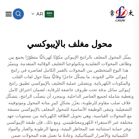
AR
محول مغلف بالإيبوكسي
يمثّل المحول المغلف بالراتنج الإيبوكي مكوّنًا كهربائيًّا متطوّرًا يجمع بين
وظائف المحولات التقليدية وتكنولوجيا التغليف الوقائية المتقدمة. ويتميّز
هذا النوع المتخصّص من المحولات بالغمر الكامل لعناصره في راتنج
إيبوكي عالي الجودة، ما يشكّل حاجزًا وقائيًّا متينًا حول لفات القلب
والمكونات الكهربائية. ويتضمّن عملية التغليف بالإيبوكسي تطبيق راتنج
إيبوكي سائل بدقة تحت ظروف خاضعة للرقابة، لضمان اختراق كامل
وتغطية شاملة لجميع العناصر الداخلية. وبمجرد أن يتصلّب الراتنج، يتشكّل
غلاف صلب مقاوم للرطوبة، يعزّز بشكلٍ كبيرٍ متانة المحول وموثوقيته
التشغيلية. وتبقى الوظيفة الأساسية للمحول المغلف بالإيبوكسي متسقة
مع المحولات القياسية، وهي تحويل الطاقة الكهربائية بين مستويات جهد
مختلفة عبر الاستقراء الكهرومغناطيسي. ومع ذلك، فإن طبقة الإيبوكسي
توفر حماية استثنائية ضد المخاطر البيئية، ومنها الرطوبة والغبار والمواد
الكيميائية والأضرار الميكانيكية. وعادةً ما تعمل هذه المحولات ضمن