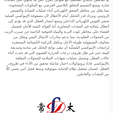
ضارة. ويمنع التصميم المغلق التلامس العرضي مع المكونات المشحونة،
مما يقلل من مخاطر الصعق الكهربائي أثناء عمليات الصيانة والتفتيش
الروتيني. ويزداد قدر التحمّل أمام الأعطال لأن مصفوفة الإيبوكسي الصلبة
تحصر القوس الكهربائي الداخلي وتمنع انتشار العطل الذي قد يؤدي إلى
أعطال متتالية في المعدات المجاورة. أما الفوائد البيئية للأمان فتشمل
القضاء على مخاطر تلوث التربة والمياه الجوفية الناجمة عن تسرب الزيت
من المحولات التقليدية، مما يدعم مبادرات الامتثال البيئي ويقلل من
مخاوف المسؤولية طويلة الأجل. وتكفل التركيبة الكيميائية المستقرة
لراتنجات الإيبوكسي المُصلّبة أن تبقى نواتج التحلل غير سامة وصديقة
للبيئة حتى في ظل ظروف درجات الحرارة القصوى التي قد تحدث أثناء
حالات العطل. وتشمل عمليات شهادات السلامة للمحولات المغلفة
بالإيبوكسي عادةً بروتوكولات اختبار شاملة تتحقق من الأداء في ظروف
العطل، لضمان تشغيل نظام الحماية بموثوقية ونمط فشل آمن يحمي كلًّا
من المعدات والعاملين.