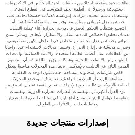
نطاقات جهد متنوّعة، ابتداءً من تطبيقات الجهد المنخفض في الإلكترونيات
الاستهلاكية ووصولاً إلى أنظمة الجهد المتوسط في القطاع الصناعي.
وتستعمل عملية التغليف مركبات إيبوكسية مُصمَّمة خصيصًا تحافظ على
خصائص عزل كهربائي ممتازة مع توفير مقاومة ميكانيكية فائقة. أما
التصنيع فيتطلّب التحكم الدقيق في درجة الحرارة أثناء عملية التصلّب
لضمان تحقيق الخصائص المادية المثلى والاستقرار الأبعادي. ويتميّز المنتج
النهائي بخصائص عزل محسَّنة، وانخفاض في التداخل الكهرومغناطيسي،
وقدرات محسَّنة في إدارة الحرارة. وتشمل مجالات الاستخدام عددًا واسعًا
من القطاعات، مثل أنظمة الطاقة المتجددة، والأتمتة الصناعية، والمعدات
الطبية، وبنية الاتصالات التحتية، وشبكات توزيع الطاقة. كما أن التصميم
المدمج الناتج عن التغليف بالإيبوكسي يجعل هذه المحولات مناسبةً بشكلٍ
خاصٍ للتركيبات المحدودة المساحة، حيث تكون الوحدات التقليدية
المملوءة بالزيت أو المبرَّدة بالهواء غير عملية فيها. وتخضع المحولات
المغلفة بالإيبوكسي عالية الجودة لإجراءات فحص دقيقة تشمل التحقق من
قوة العزل الكهربائي، وتقييمات التغيرات الحرارية الدورية، وتقييمات
مقاومة العوامل البيئية، لضمان أداءٍ ثابتٍ في مختلف الظروف التشغيلية
ومتطلبات العمر الافتراضي الطويل.
إصدارات منتجات جديدة