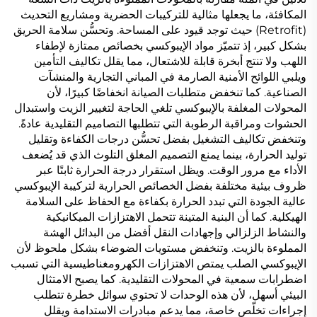
المكافئة، ما يجعلها مثالية للتركيبات الحضرية ومشاريع التحديث
(Retrofit) حيث توجد قيود على المساحة. وتحسُّن سلامة الحريق
بشكل كبير، إذ تتميّز مواد الإيبوكسي بخصائص ممتازة لإطفاء
اللهب ولا تنتج أبخرة قابلة للاشتعال، مما يقلل تكاليف التأمين
ويلبي اللوائح الأمنية الصارمة في المباني التجارية والمنشآت
الصناعية. كما تنخفض متطلبات الصيانة انخفاضًا كبيرًا، لأن
المحولات المغلفة بالإيبوكسي تلغي الحاجة لتغيير الزيت واستبدال
الحشوات ومراقبة الرطوبة التي تتطلبها التصاميم التقليدية عادةً.
وتنخفض تكاليف التشغيل بفضل تحسُّن درجات الكفاءة وتقليل
توليد الحرارة، بينما يمنع التصميم المغلق التلوث الذي قد يُضعف
الأداء مع مرور الوقت. ويظل استقرار درجة الحرارة ثابتًا عبر
ظروف بيئية مختلفة بفضل الخصائص الحرارية لتركيبة الإيبوكسي
عالية الجودة التي تبدد الحرارة بكفاءة مع الحفاظ على السلامة
الهيكلية. كما أن البنية المتينة تتحمل الاهتزازات الميكانيكية
والنشاط الزلزالي وإجهادات النقل أفضل من البدائل الهشة
المملوءة بالزيت. وتنخفض مستويات الضوضاء بشكل ملحوظ لأن
الإيبوكسي الصلب يمتص الاهتزازات الكهرومغناطيسية التي تسبب
اضطرابات سمعية في المحولات التقليدية. كما يصبح الامتثال
البيئي أسهل، لأن هذه الوحدات لا تحتوي سوائل خطرة تتطلب
إجراءات تخلّص خاصة، مما يدعم مبادرات الاستدامة ويقلل