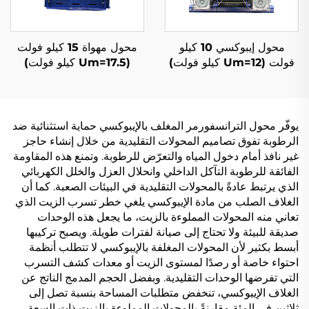
محول إيبوكسي 10 كيلو
محول مهواة 15 كيلو فولت
فولت (Um=12 كيلو فولت)
(Um=17.5 كيلو فولت)
يوفّر محول الترانسفورمر المغلف بالإيبوكسي حماية استثنائية ضد
الرطوبة تفوق تصاميم المحولات التقليدية من خلال إنشاء حاجز
غير نافذ أمام دخول المياه والتعرّض للرطوبة. وتمنع هذه المقاومة
الفائقة للرطوبة التآكل الداخلي وانحلال العزل والخلل الكهربائي
الذي يرتبط عادةً بالمحولات التقليدية في البيئات الصعبة. كما أن
الغلاف الصلب من مادة الإيبوكسي يلغي خطر تسرب الزيت الذي
تعاني منه المحولات المملوءة بالزيت، ما يجعل هذه الوحدات
صديقة للبيئة ولا تحتاج إلى صيانة لفترات طويلة. ويصبح تركيبها
أبسط بكثير لأن المحولات المغلفة بالإيبوكسي لا تتطلب أنظمة
احتواء خاصة أو رصدًا لمستوى الزيت أو معدات كشف التسرب
التي تفرضها الوحدات التقليدية. وبفضل الحجم المدمج الناتج عن
الغلاف الإيبوكسي، تنخفض متطلبات المساحة بنسبة تصل إلى
ثلاثين في المئة مقارنةً بالمحولات المملوءة بالزيت ذات السعة