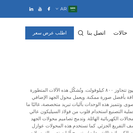
AR
حالات
اتصل بنا
اطلب عرض سعر
يمثل محول الجهد الإضافي العالي أحد أكثر المكونات حيويةً في أنظمة الطاقة الكهربائية الحديثة، وهو مصمم خصيصًا لتحمل جهودٍ تتجاوز ٨٠٠ كيلوفولت. وتُشكّل هذه الآلات المتطورة
طاقة بأفضل صورة ممكنة. ويعمل محول الجهد الإضافي
ى. وتتميز هذه الوحدات بآليات تبريد متخصصة، غالبًا ما
 عملية التصنيع استخدام قلوب من فولاذ السيليكون عالي
لات الكهربائية الهائلة. وتدمج تصاميم محولات الجهد
كشف التفريغ الجزئي. كما تستخدم هذه المحولات عوازل
كهربائية (التفريغات). وتسمح آليات تغيير التوصيلات