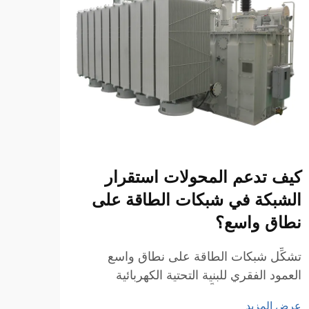
كيف تدعم المحولات استقرار
ما ا
الشبكة في شبكات الطاقة على
المر
نطاق واسع؟
مورد
تشكِّل شبكات الطاقة على نطاق واسع
يُعَدُ
العمود الفقري للبنية التحتية الكهربائية
للطاق
الحديثة، وهي تتطلَّب معداتٍ متطوِّرةً للحفاظ
التي 
عرض المزيد
عرض ا