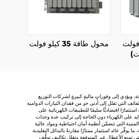
1 كيلو فولت
محول طاقة 35 كيلو فولت
قدان الطاقي أثناء نقل الطاقة، ويؤدي إلى وفوراتٍ ماليةٍ كبيرةٍ لشركات التوزيع
فائف التي تقلل إلى أدنى حدٍ من فقدان التيارات الدوامية
رًا اقتصاديًّا سليمًا للتطبيقات الكهربائية على
زايد على الكهرباء دون الحاجة إلى تركيب عدة وحدات
المتينة التي تتضمَّن أنظمة أمان احتياطية ومواد عالية
شغيل التشغيلية الممتدة تتجاوز غالبًا 40 عامًا مع الصيانة المناسبة، ما يوفِّر عائد استثمار ممتازًا مقارنةً بالبدائل التقليدية.
لتي تمنع الأعطال غير المتوقعة وتقلل تكاليف توقُّف