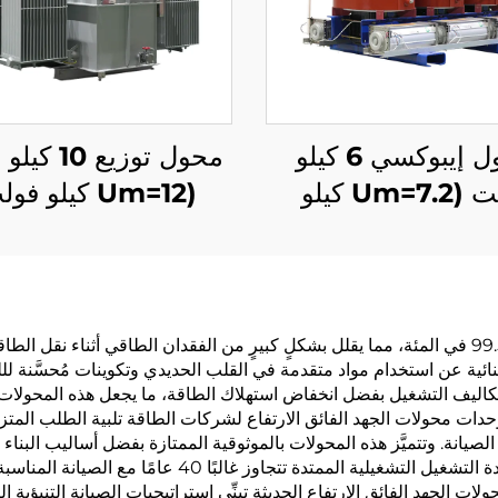
محول إيبوكسي 6 كيلو
محول توزيع 0
فولت (Um=7.2 كيلو
(Um=12 كيلو فولت)
فولت)
يُوفِر محول الجهد الفائق الارتفاع كفاءةً استثنائية تتجاوز 99.5 في المئة، مما يقلل بشكلٍ كبيرٍ من الف
تثنائية عن استخدام مواد متقدمة في القلب الحديدي وتكوينات مُحسَّنة للل
التشغيل بفضل انخفاض استهلاك الطاقة، ما يجعل هذه المحولات استثما
لوحدات محولات الجهد الفائق الارتفاع لشركات الطاقة تلبية الطلب المت
الصيانة. وتتميَّز هذه المحولات بالموثوقية الممتازة بفضل أساليب البناء 
الجودة مصمَّمة لتحمل الظروف البيئية القاسية. كما أن مدة الت
ت الجهد الفائق الارتفاع الحديثة تبنِّي استراتيجيات الصيانة التنبؤية ا