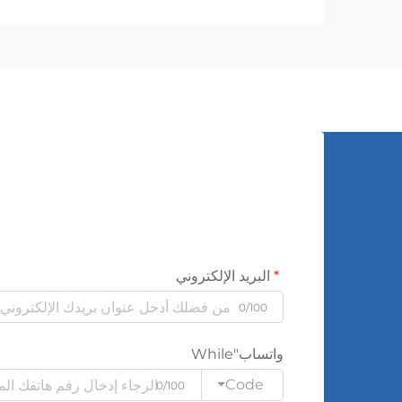
الكهربائي بين المستويات المختلفة...
البريد الإلكتروني
0/100
واتساب"While
Code
0/100