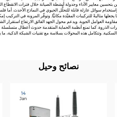
تحسين معايير الأداء وجدولة أنشطة الصيانة خلال فترات الانقطاع المخطَ
استخدام سوائل عازلة قابلة للتحلُّل الحيوي في النماذج الأحدث. أما ف
ا مثاليةً للتركيبات المقيَّدة مكانيًّا. وتوفِّر المرونة في التركيب إم
 لمقاومة العوامل الجوية. ويدعم محول الجهد الفائق الارتفاع استقرار ال
ات الذروة. كما تمنع أنظمة الحماية المتقدمة حدوث أعطال متسلسلة قد
السكنية. وتتكامل هذه المحولات بسلاسة مع تقنيات الشبكة الذكية، ما يمكِ
نصائح وحيل
14
Jan