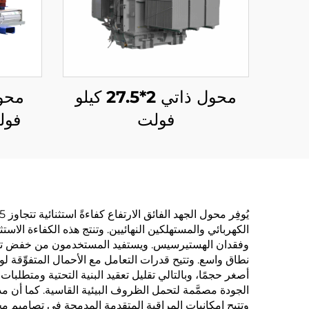
محول ذاتي 2*27.5 كيلو
فولت
الكهربائي والمستهلكين النهائيين. وتنتج هذه الكفاءة الاس
وفقدان الهستيرسيس. ويستفيد المستخدمون من خفض تكاليف 
نطاق واسع. وتتيح قدرات التعامل مع الأحمال المتفوِّقة 
أصغر حجمًا، وبالتالي تقليل تعقيد البنية التحتية ومتطلبات 
وتتيح إمكانيات المراقبة المتقدمة المدمجة في تصاميم محولا