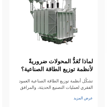
لماذا تُعَدُّ المحولات ضروريةً
لأنظمة توزيع الطاقة الصناعية؟
تشكِّل أنظمة توزيع الطاقة الصناعية العمود
الفقري لعمليات التصنيع الحديثة، والمرافق
التجارية، والبنية التحتية الحيوية. وفي قلب
عرض المزيد
هذه الشبكات المعقدة يكمن عنصرٌ أساسيٌّ
يضمن السلامة والكفاءة والموثوقية...