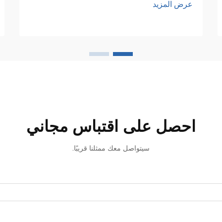
عرض المزيد
هذه الشبكات المعقدة يكمن عنصرٌ أساسيٌّ
يضمن السلامة والكفاءة والموثوقية...
احصل على اقتباس مجاني
سيتواصل معك ممثلنا قريبًا.