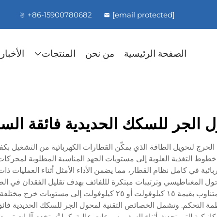
+86-15900780682
[email protected]
الصفحة الرئيسية
من نحن
المنتجات
الأخبار
ل الجر للسكك الحديدية فائقة الس
 الحرج لتحويل الطاقة الذي يمكّن القطارات الكهربائية من التشغيل بكفا
ن خطوط التغذية العلوية إلى مستويات الجهد المناسبة المطلوبة لمحركا
كهربائية في كامل نظام القطار، مما يضمن الأداء الأمثل أثناء العمليات 
ول المغناطيسي وترتيبات مبتكرة لللفائف بهدف تقليل الفقدان في الطا
ظمة التحكم. وتشمل الخصائص التقنية لمحول الجر للسكك الحديدية فائق
يكية التي تحدث أثناء السفر بسرعات عالية. كما تُستخدم آليات تبريد متق