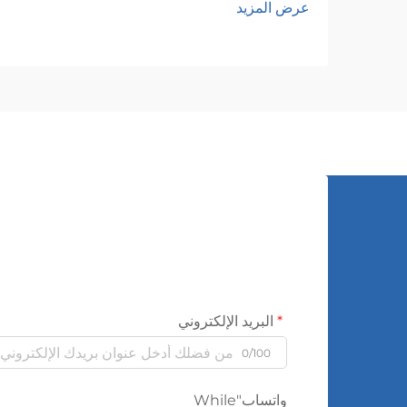
عرض المزيد
الشبكات الواسعة. وهذه الأجهزة
الكهرومغناطيسية تتيح التحويل السلس للجهد
الكهربائي بين المستويات المختلفة...
البريد الإلكتروني
0/100
واتساب"While