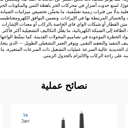
ا فورًا، لمنع حدوث أضرارٍ في محركات الجر باهظة الثمن والمكونات الحرج
علية بدلًا من فترات زمنية تعسُّفية، ما يحسِّن تخصيص ميزانيات الصيانة
ت والخسائر المرتبطة بها في الإيرادات. وتضمن التوافق الكهرومغناطيس
متن القطار أو شبكات الواي فاي الخاصة بالركاب أو معدات الإشارات عل
الطاقة إلى الشبكة الكهربائية، ما يقلِّل التكاليف التشغيلية أكثر فأكثر. و
واد الخطرة الموجودة في تصاميم المحولات القديمة. كما تبسِّط الواجهات
كك الحديدية عالية السرعة عمليات التشغيل ذات السرعات المتغيرة، م
 على راحة الركاب والالتزام بالجدول الزمني.
نصائح عملية
14
Jan