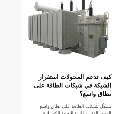
كيف تدعم المحولات استقرار
ما ا
الشبكة في شبكات الطاقة على
المر
نطاق واسع؟
مورد
تشكِّل شبكات الطاقة على نطاق واسع
يُعَدُ
العمود الفقري للبنية التحتية الكهربائية
للطاق