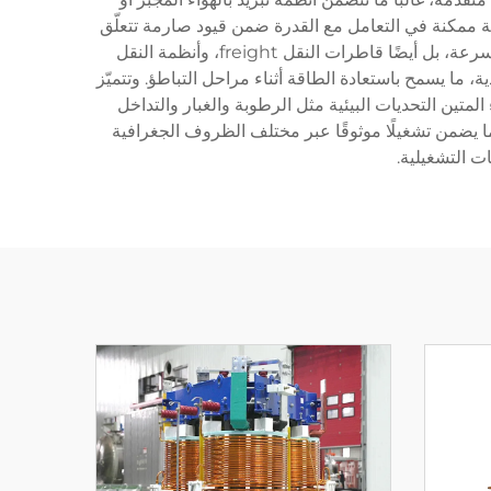
ممكنة في التعامل مع القدرة ضمن قيود صارمة تتعلّق
بالمساحة والوزن، وهي قيود نموذجية في التطبيقات السككية. وتمتد التطبيقات لتشمل ليس فقط القطارات الركابية فائقة السرعة، بل أيضًا قاطرات النقل freight، وأنظمة النقل
ا يسمح باستعادة الطاقة أثناء مراحل التباطؤ. وتتميّز
المتين التحديات البيئية مثل الرطوبة والغبار والتداخل
 ما يضمن تشغيلًا موثوقًا عبر مختلف الظروف الجغرافية