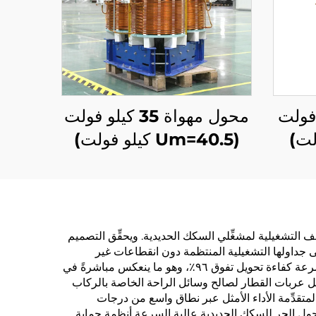
1 كيلو فولت
محول مهواة 35 كيلو فولت
(Um=40.5 كيلو فولت)
وقف التشغيلية لمشغِّلي السكك الحديدية. ويحقِّق التصميم
لى جداولها التشغيلية المنتظمة دون انقطاعات غير
متوقَّعة. ويمثِّل الكفاءة في استهلاك الطاقة ميزةً رئيسيةً أخرى، إذ تحقِّق وحدات محولات الجر الحديثة للسكك الحديدية عالية السرعة كفاءة تحويل تفوق ٩٦٪، وهو ما ينعكس مباشرةً في
اخل عربات القطار لصالح وسائل الراحة الخاصة بالركاب
لمتقدِّمة الأداء الأمثل عبر نطاق واسع من درجات
ن محول الجر للسكك الحديدية عالية السرعة أنظمة حمايةٍ