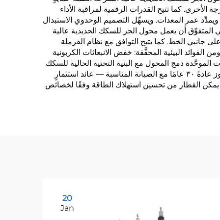
ة الأخرى. كما تتيح القدرات الرقمية لمراقبة الأداء
 ويمدِّد عمر المعدات. ويسهِّل التصميم الوحدوي الاستبدال
ي المتفوِّق أن يعمل محول الجر للسكك الحديدية عالية
ى جانبي الخط. كما يتيح التوافق مع نظام الفرملة
من الفوائد البيئية المحقَّقة: خفض الانبعاثات الكربونية
 الموحَّدة دمج المحول مع البنية التحتية الحالية للسكك
الحديدية ومجموعة المركبات المتحركة، مما يقلِّل من تكاليف التنفيذ والتعقيد التقني. ويوفر العمر التشغيلي الطويل — الذي يتجاوز عادةً ٣٠ عامًا مع الصيانة المناسبة — عائد استثمارٍ
ا يمكن القطار من تحسين استهلاك الطاقة وفقًا لخصائص
20
Jan