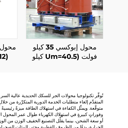
محول إبوكسي 35 كيلو
فولت (Um=40.5 كيلو
(Um=12 كيلو فولت)
فولت)
تُوفِّر تكنولوجيا محولات الجر للسكك الحديدية عالية السرع
المتقدِّم إلغاء متطلبات الخدمة الدورية المتكرِّرة من خل
وفوراتٍ كبيرةٍ في استهلاك الكهرباء طوال عمر المحول ال
أو سعة الشحن، بينما يقلِّل التصنيع الخفيف الوزن من الوز
الحرارة، بدءًا من الظروف القطبية وحتى البيئات الصحراوية،