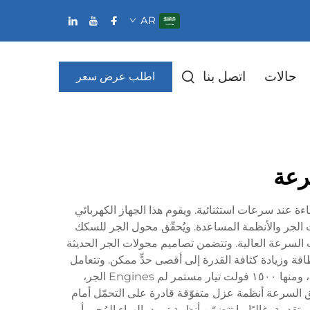
AR
حالات
اتصل بنا
اطلب عرض سعر
رعة
ءة عند سرعات استثنائية. ويقوم هذا الجهاز الكهربائي
ت الجر والأنظمة المساعدة. ويُحقّق محول الجر للسكك
ذات السرعة العالية. وتتضمن تصاميم محولات الجر الحديثة
قة وزيادة كثافة القدرة إلى أقصى حدٍّ ممكن. وتتعامل
هذه المحولات عادةً مع تحويلات الجهد من دخل تيار متناوب بقيمة ١٥ كيلوفولت أو ٢٥ كيلوفولت إلى مستويات خرج مختلفة، ومنها ١٥٠٠ فولت تيار مستمر لم Engines الجر،
 السرعة أنظمة عزل متفوّقة قادرة على التحمّل أمام
دمة، غالبًا ما تتضمّن أنظمة تبريد بالهواء المُجبر أو