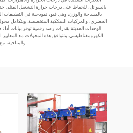
بالسوائل، للحفاظ على درجات حرارة التشغيل المثلى ح
الحضري، والمركبات السككية المتخصصة. ويتكامل محول الج
الوحدات الحديثة بقدرات رصد رقمية توفر بيانات أداء فور
الكهرومغناطيسي. وتتوافق هذه المحولات مع المعايير الد
والمناخية، مع تحقيق كف