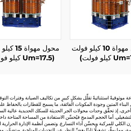
محول مهواة 10 كيلو فولت
محول مهواة 5
(Um=17.5 كيلو فولت)
ة موثوقيةً استثنائيةً تقلِّل بشكلٍ كبيرٍ من تكاليف الصيانة وفترات الت
ال البناء المتين وجودة المكونات الفائقة، ما يسمح للقطارات بالحفاظ ع
تشغيلي. أما الحجم المدمج فيُحسِّن الاستفادة من المساحة المتاحة د
ن الكلي للمركبة ويحسِّن أداء التسارع. وتضمن أنظمة الإدارة الحرارية ا
 مما يوفِّر تشغيلًا ثابتًا بغضِّ النظر عن التحديات المناخية. ويتضمَّ