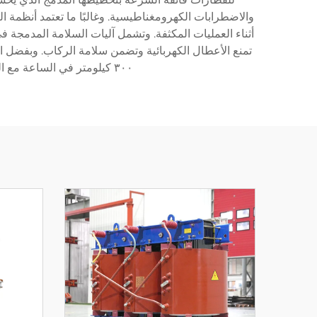
والاضطرابات الكهرومغناطيسية. وغالبًا ما تعتمد أنظمة ا
أثناء العمليات المكثفة. وتشمل آليات السلامة المدمجة 
تمنع الأعطال الكهربائية وتضمن سلامة الركاب. وبفضل ا
٣٠٠ كيلومتر في الساعة مع الحفاظ على معايير الكفاءة في استهلاك الطاقة والموثوقية الضرورية لخدمات النقل التجاري للركاب.