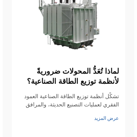
لماذا تُعَدُّ المحولات ضروريةً
لأنظمة توزيع الطاقة الصناعية؟
تشكِّل أنظمة توزيع الطاقة الصناعية العمود
الفقري لعمليات التصنيع الحديثة، والمرافق
التجارية، والبنية التحتية الحيوية. وفي قلب
عرض المزيد
هذه الشبكات المعقدة يكمن عنصرٌ أساسيٌّ
يضمن السلامة والكفاءة والموثوقية...