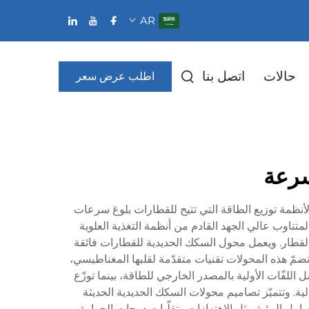
AR
حالات
اتصل بنا
اطلب عرض سعر
سرعة
ي لأنظمة توزيع الطاقة التي تتيح للقطارات بلوغ سرعات
لمتناوب عالي الجهد القادم من أنظمة التغذية العلوية
 القطار. ويعمل محول السكك الحديدية للقطارات فائقة
مّ هذه المحولات تقنيات متقدّمة لقلبها المغناطيسي،
للفّات الأولية بالمصدر الخارجي للطاقة، بينما توزّع
ية. وتتميّز تصاميم محولات السكك الحديدية الحديثة
ل البيئية مثل الاهتزازات وتقلّبات درجات الحرارة