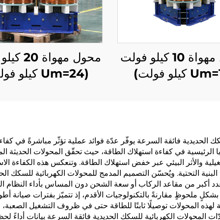
محول مهواة 10 كيلو فولت
محول مهواة 
(Um=24 كيلو فولت)
لحديدية فائقة السرعة يوفّر عدّة فوائد عملية تؤثّر مباشرةً في كفاءة
ايا الرئيسية في كفاءة استهلاك الطاقة، حيث تحقّق المحولات الحديثة 
كاليف التشغيلية والأثر البيئي عبر خفض استهلاك الطاقة. وتنعكس هذه الكفاءة
لبنية التحتية. ويُحسّن التصميم المدمج للمحولات الكهربائية للسكك ا
د أكبر من مقاعد الركاب أو سعة الشحن دون المساس بأداء النظام ال
كلٍ ملحوظٍ مقارنةً بالتكنولوجيات الأقدم، إذ تتميّز بفترات صيانة أطو
ة لهذه المحولات توصيلًا ثابتًا للطاقة حتى في ظروف التشغيل الصعبة،
ات المحولات الكهربائية للسكك الحديدية فائقة السرعة بيانات أداءً لحظي