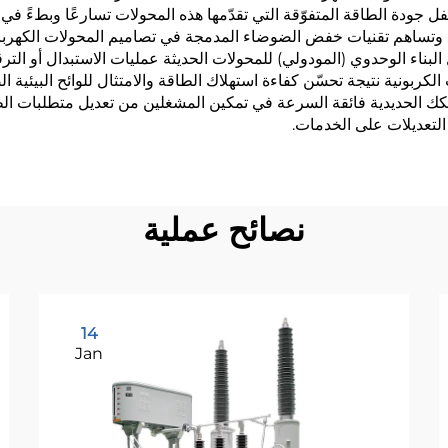
ل جودة الطاقة المتفوّقة التي تقدّمها هذه المحولات تسارعًا وبطءً في 
ة. وتساهم تقنيات خفض الضوضاء المدمجة في تصاميم المحولات الكهربا
 البناء الوحدوي (المودولي) للمحولات الحديثة عمليات الاستبدال أو الت
ت الكربونية نتيجة تحسّن كفاءة استهلاك الطاقة والامتثال للوائح البيئية 
 للسكك الحديدية فائقة السرعة في تمكين المشغلين من تعديل متطلبات ا
 التعديلات على الخدمات.
نصائح عملية
14
Jan