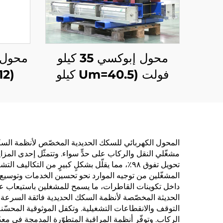
محول إبوكسي 35 كيلو
فولت (Um=40.5 كيلو
(Um=12 كيلو فولت)
فولت)
المحول الكهربائي للسكك الحديدية المخصّص لأنظمة السكك ا
مشغّلي النقل والركاب على حدٍّ سواء. وتتمثّل إحدى المز
تحويل تفوق ٩٨٪، مما يقلّل بشكلٍ كبيرٍ من الت
المشغّلين من توجيه الموارد نحو تحسين الخدمات وتوسيع ا
داخل تكوينات القاطرات، ما يسمح للمشغلين باستيعاب عد
الحديثة المخصّصة لأنظمة السكك الحديدية فائقة السرعة بش
التوقف والانقطاعات التشغيلية. وتكفل الموثوقية المحسّن
الركاب. وتوفّر أنظمة المراقبة المتطوّرة المدمجة في معدّ