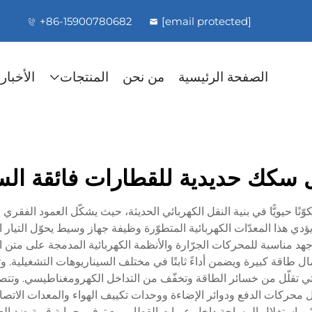
+86-15900780682
[email protected]
الصفحة الرئيسية
من نحن
المنتجات
الأخبار
سكك حديدية للقطارات فائقة ال
ّنًا حيويًّا في بنية النقل الكهربائي الحديثة، حيث يشكّل العمود الفقر
ؤدي هذا المعدّات الكهربائية المتطوّرة وظيفة جهاز وسيط يحوّل التيار ا
جهد مناسبة للمحركات الجرّارة والأنظمة الكهربائية المدمجة على متن
ة كبيرة ويضمن أداءً ثابتًا في مختلف السيناريوهات التشغيلية. وتض
ي تقلّل من خسائر الطاقة وتخفّف من التداخل الكهرومغناطيسي. وتتصل ا
ل محركات الدفع ودوائر الإضاءة ووحدات تكييف الهواء والمعدات الاتصال
 استغلال المساحة داخل عربات القطار، مع توفير حماية قوية ضد العوام