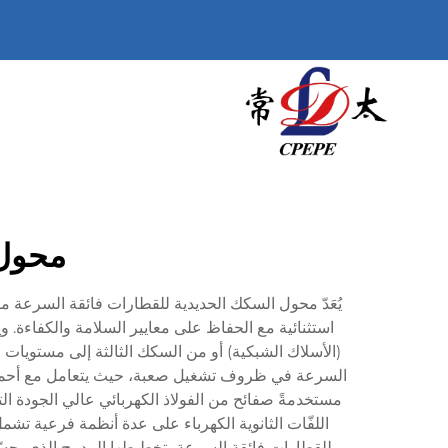
محول 
يُعَدّ محول السكك الحديدية للقطارات فائقة السرعة مكو
استثنائية مع الحفاظ على معايير السلامة والكفاءة. وي
(الأسلاك الشبكية) أو من السكك الثالثة إلى مستويات 
السرعة في ظروف تشغيل صعبة، حيث يتعامل مع أحمال طاق
مستخدمةً صفائح من الفولاذ الكهربائي عالي الجودة الت
اللفّات الثانوية الكهرباء على عدة أنظمة فرعية تشم
للقطارات فائقة السرعة بتخطيطها المدمج الذي يحسّن