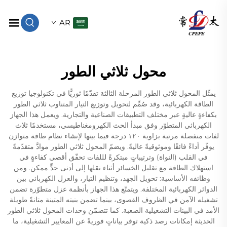
AR
محول ثلاثي الطور
يمثّل المحول ثلاثي الطور المرحلة الثالثة تقدّمًا ثوريًّا في تكنولوجيا توزيع
الطاقة الكهربائية، وقد صُمِّم لتحويل وتوزيع التيار المتناوب ثلاثي الطور
بكفاءةٍ عاليةٍ عبر مختلف التطبيقات الصناعية والتجارية. ويعمل هذا الجهاز
الكهربائي المتطوّر وفق مبدأ الحث الكهرومغناطيسي، مستخدمًا ثلاث
لفات منفصلة مرتبة بزاوية ١٢٠ درجة فيما بينها لإنشاء نظام طاقة متوازن
يوفّر أداءً فائقًا وموثوقيةً عاليةً. ويضمّ المحول ثلاثي الطور موادَّ متقدّمةً
في القلب (النواة) وترتيباتٍ مبتكرةً لللفات تحقّق أقصى كفاءةٍ في
استهلاك الطاقة مع تقليل الخسائر أثناء نقلها إلى أدنى حدٍّ ممكن. ومن
وظائفه الأساسية: تحويل الجهد، وتنظيم التيار، والعزل الكهربائي بين
الدوائر الكهربائية المختلفة. ويتمتّع هذا الجهاز بأنظمة عزل متطوّرة تضمن
تشغيله الآمن في الظروف القصوى، بينما تضمن بنيته المتينة متانةً طويلة
الأمد في البيئات التشغيلية الصعبة. كما تتضمّن وحدات المحول ثلاثي الطور
الحديثة إمكانات رصد ذكية توفر بياناتٍ فوريةً عن المعايير التشغيلية، ما