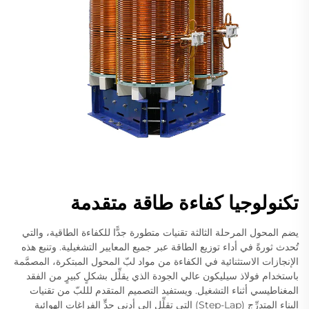
تكنولوجيا كفاءة طاقة متقدمة
يضم المحول المرحلة الثالثة تقنيات متطورة جدًّا للكفاءة الطاقية، والتي
تُحدث ثورةً في أداء توزيع الطاقة عبر جميع المعايير التشغيلية. وتنبع هذه
الإنجازات الاستثنائية في الكفاءة من مواد لبّ المحول المبتكرة، المصمَّمة
باستخدام فولاذ سيليكون عالي الجودة الذي يقلِّل بشكلٍ كبيرٍ من الفقد
المغناطيسي أثناء التشغيل. ويستفيد التصميم المتقدم لللبّ من تقنيات
البناء المتدرِّج (Step-Lap) التي تقلِّل إلى أدنى حدٍّ الفراغات الهوائية