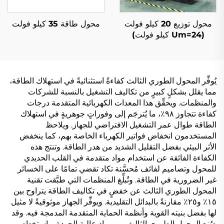
محول توزيع 20 كيلو فولت
محول طاقة 35 كيلو فولت
(Um=24 كيلو فولت)
يُوفِّر المحول الطوري الثالث كفاءةً استثنائيةً في استهلاك الطاقة،
مما يقلل بشكلٍ كبيرٍ من تكاليف التشغيل بالنسبة للشركات
والمنظمات. ويحقِّق هذا المعدات الكهربائية المتقدمة درجات
كفاءة تتجاوز ٩٨٪، ما يُترجَم إلى وفوراتٍ جوهريةٍ في استهلاك
الطاقة طوال عمر التشغيل الافتراضي للجهاز. ويلاحظ
المستخدمون انخفاض فواتير الكهرباء الخاصة بهم، كما ينخفض
الأثر البيئي بفضل التقليل الشديد من هدر الطاقة. وتنتج هذه
الكفاءة الفائقة عن استخدام مواد متقدمة في القلب الحديدي
للمحول وتصاميم لفائف مُحسَّنة تكاد تقضي تمامًا على الخسائر
غير الضرورية في الطاقة. وتُبلِّغ المنظمات التي طبَّقت تقنية
المحول الطوري الثالث عن خفضٍ في تكاليف الطاقة يتراوح بين
١٥٪ و٢٥٪ مقارنةً بالبدائل التقليدية. ويوفِّر الجهاز موثوقيةً لا مثيل
لها بفضل بنيته القوية وأنظمة الحماية المتقدمة المدمجة فيه. وقد
صُنع المحول الطوري الثالث من مواد عالية الجودة وباستخدام