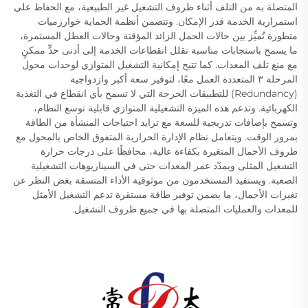
المتصلة به من التلف أثناء ظروف التشغيل غير الطبيعية، مع الحفاظ على
استمرارية الخدمة قدر الإمكان. وتتضمن أنظمة الحماية خوارزميات
متطورة تُميِّز بين حالات الحمل الزائد المؤقتة وحالات العطل المستمرة،
ما يسمح باستجابات مناسبة تقلل انقطاعات الخدمة إلى أدنى حدٍّ ممكنٍ
مع منع تلف المعدات. كما تتيح إمكانية التشغيل المتوازي لوحدات محول
المرحلة ٣ المتعددة العمل معًا، لتوفير سعة أكبر وازدواجية
(Redundancy) للتطبيقات الحرجة التي لا تسمح بأي انقطاع في التغذية
الكهربائية. وتدعم هذه الميزة التشغيلية المتوازي قابلية توسع النظام،
وتسمح بإضافات تدريجية للسعة مع تزايد احتياجات المنشأة من الطاقة
بمرور الوقت. ويتعامل نظام الإدارة الحرارية المتفوق الخاص بالمحول مع
ظروف الأحمال المتغيرة بكفاءة عالية، محافظًا على درجات حرارة
التشغيل المثلى ويمدّد عمر المعدات حتى في السيناريوهات التشغيلية
الصعبة. ويستفيد المستخدمون من موثوقية الأداء المتسقة بغض النظر عن
تغيرات الأحمال، ما يضمن توفير طاقة مستقرة تدعم التشغيل الأمثل
للمعدات والعمليات المتصلة بها في جميع ظروف التشغيل.