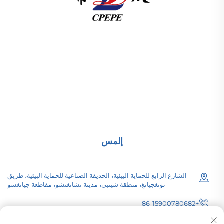
تقدم شركة تشانغتشو باسيفيك للتجهيزات الكهربائية
(المجموعة) المحدودة معدات نقل الطاقة عالية/منخفضة الجهد،
ومحولات الجر (110–330 كيلو فولت)، ومحطات فرعية مدمجة/
جاهزة للبنية التحتية للطاقة عالمياً. معتمدة من قبل ISO، وتركز
على البحث والتطوير منذ عام 1989. اطلب استشارة تقنية
اليوم.
إلمس
الشارع الرابع للحماية البيئية، الحديقة الصناعية للحماية البيئية، طريق
تونغجيانغ، منطقة شينبي، مدينة تشانغتشو، مقاطعة جيانغسو
+86-15900780682