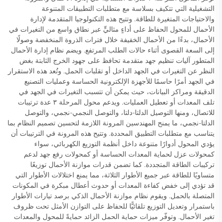
التشغيلية التي تتكيف بسلاسة مع متطلبات التطبيقات المتنوعة
والاحتياجات المتغيرة للطاقة. وتتيح هذه التكنولوجيا المتقدمة لإدارة
الأحمال للمحول الحفاظ على أداءٍ مثاليٍّ عبر نطاق واسع من التغيرات في
الأحمال، بدءًا من الأحمال الخفيفة خلال فترات الذروة المنخفضة وصولًا
إلى السعة القصوى أثناء حالات الطلب المرتفع. ويضم نظام إدارة الأحمال
المتطور آليات تنظيم جهد متقدمة تحافظ على جهود الخرج الثابتة بغض
النظر عن التغيرات في الجهد الداخل أو تقلبات الحمل. وتُعد هذه الاستقرار
في الجهد أمرًا حاسمًا للأجهزة الإلكترونية الحساسة وعمليات التصنيع
الدقيقة ومراكز البيانات، حيث يمكن أن تتسبب التغيرات في الجهد في
تلف المعدات أو تعطيل العمليات. ويدعم محول المرحلة ٣ عدة ترتيبات
للاتصال، ومنها التوصيل الدلتا-دلتا، والتوصل النجمي-نجمي، والتوصل
الدلتا-نجمي، ما يمنح المهندسين المرونة اللازمة لتحسين تصميم النظام بما
يتناسب مع متطلبات التطبيق المحددة. وتتيح هذه المرونة في الترتيبات أن
يؤدي المحول أدوارًا متنوعة داخل أنظمة التوزيع الكهربائي، سواء
كمحولات عزل لحماية المعدات الحساسة أو كمحولات رفع جهد لدعم
تركيبات الطاقة المتجددة. كما تضمن قدرات موازنة الأحمال توزيعًا
متساويًا للطاقة عبر جميع الأطوار الثلاثة، مما يمنع اختلالات الأطوار التي
قد تؤدي إلى خفض كفاءة المعدات أو حدوث أعطال مبكرة في المكونات
المتصلة بالحمل. ويقوم نظام موازنة الأحمال الذكي برصد تيارات الأطوار
باستمرار وتعديل التوزيع تلقائيًّا للحفاظ على التوازن الأمثل تحت ظروف
تغير الأحمال. وتوفّر ميزات حماية الحمل الزائد حمايةً للمحول والمعدات