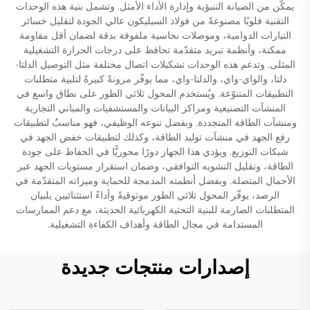
يمكّن من الصيانة التنبؤية وإدارة الأداء الأمثل. وتشمل بنية هذه الوحدات
التقنية قلوبًا مصنوعةً من فولاذ السيليكون عالي الجودة لتقليل خسائر
التيارات الدوامية، وموصلات نحاسية ملفوفة بدقة لضمان أقل مقاومة
ممكنة، وأنظمة تبريد متقدّمة تحافظ على درجات الحرارة التشغيلية
المثلى. وتدعم هذه الوحدات تشكيلات اتصال مختلفة مثل التوصيل الدلتا-
دلتا، والواي-واي، والدلتا-واي، مما يوفّر مرونةً كبيرةً لتلبية متطلبات
التطبيقات المتنوّعة. ويُستخدم المحول ثلاثي الطور على نطاق واسع في
المنشآت التصنيعية ومراكز البيانات والمستشفيات والمباني التجارية
ومنشآت الطاقة المتجددة. وبفضل تنوعه الوظيفي، فهو مناسبٌ لتطبيقات
رفع الجهد في منشآت توليد الطاقة، وكذلك لتطبيقات خفض الجهد في
شبكات التوزيع. ويؤدي هذا الجهاز دورًا محوريًّا في الحفاظ على جودة
الطاقة، وتقليل التشويه التوافقي، وضمان استقرار مستويات الجهد عبر
الأحمال المتصلة. وبفضل أنظمته المدمجة للحماية وميزاته المتقدّمة في
الرصد، يوفّر المحول ثلاثي الطور موثوقيةً وأداءً استثنائيين يلبيان
المتطلبات الصارمة للبنية التحتية الكهربائية الحديثة، مع دعم الممارسات
المستدامة في مجال الطاقة وأهداف الكفاءة التشغيلية.
إصدارات منتجات جديدة