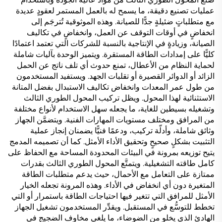
عمليات تصنيع دقيقة، ما يسمح له بالعمل المستمر لعقودٍ عديدة
مع متطلباتٍ ضئيلةٍ جدًّا للصيانة. وهذه الموثوقية تُترجَم إلى
انخفاضٍ في أوقات التوقف عن العمل، وانخفاضٍ في تكاليف
الصيانة، وزيادةٍ في الإنتاجية بالنسبة للشركات التي تعتمد اعتمادًا
كليًّا على إمدادات الطاقة المستقرة. ويتميز الوحدة بآليات شاملة
لحماية النظام من الأعطال، تمنع حدوث أي تلف ناتج عن الحمل
الزائد أو الدوائر القصيرة أو تقلبات الجهد. ويستفيد المستخدمون
من طول عمر المعدات وانخفاض تكاليف الاستبدال بفضل المتانة
الاستثنائية لهذا المحول. ويظل تركيب المحول الطوري الثالث
وتشغيله بسيطين للغاية، ما يجعله سهل الاستخدام لأنواع مختلفة
من المرافق ومختلف مستويات المهارات الفنية. ويتضمَّن الجهاز
وثائق شاملة، وأدلّة تركيب، ودعمًا فنيًّا يضمنان إنجاز عملية
التثبيت بشكلٍ صحيحٍ وتحقيق الأداء الأمثل. كما أن تصميمه المدمج
يتيح توزيعه بمرونة في البيئات المحدودة المساحة مع الحفاظ على
كامل طاقته التشغيلية. ويتمتَّع المحول الطوري الثالث بقدرات
ممتازة على التعامل مع الأحمال، حيث يدعم متطلبات الطاقة
المتغيرة دون أي انخفاض في الأداء. وهذه المرونة تجعله الخيار
الأمثل للمرافق التي تتغير فيها احتياجات الطاقة باستمرار أو التي
تخطط للتوسُّع في المستقبل. ويقدِّر المستخدمون تشغيل الجهاز
الهادئ الذي يخلو من الضوضاء، ما يلغي مخاوف الضجيج في