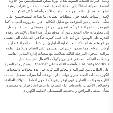
وتمثل قدرات الصيانة التنبؤية تقدمًا ثوريًّا يمكِّن المستخدمين من جدولة
أنشطة الصيانة استنادًا إلى الحالة الفعلية للمعدات بدلًا من فترات زمنية
عشوائية. ويحلل نظام المراقبة اتجاهات الأداء وأنماط تآكل المكونات
لإصدار تنبؤات دقيقة حول متطلبات الصيانة، ما يساعد المستخدمين على
تجنُّب الأعطال غير المتوقعة مع تقليل التكاليف غير الضرورية للصيانة. كما
تتيح قدرات المراقبة عن بُعد لمديري المرافق وموظفي الصيانة الوصول
إلى معلومات حالة المحول من أي موقع يتوفَّر فيه اتصال بالإنترنت. وهذه
القدرة على الوصول عن بُعد ذات قيمة كبيرة جدًّا في العمليات التي تشمل
مواقع متعددة، أو حالات الاستجابة للطوارئ، أو متطلبات المراقبة خارج
أوقات الدوام، مما يضمن الإشراف المستمر على النظام. وتتكامل أنظمة
مراقبة المحول المرحلة الثالثة بسلاسة مع منصات إدارة المباني القائمة
وشبكات التحكم الصناعي عبر بروتوكولات الاتصال القياسية مثل
Modbus وBACnet وأنظمة القائمة على Ethernet. وتمكن هذه القدرة
على التكامل من المراقبة والتحكم المركزية في عدة محولات والمعدات
الكهربائية ذات الصلة عبر واجهات إدارة موحدة. أما ميزات تسجيل البيانات
التاريخية وإعداد التقارير فهي توفر رؤى قيّمة حول أنماط استهلاك الطاقة،
وخصائص الأحمال، واتجاهات أداء النظام، ما يدعم اتخاذ قرارات مستنيرة
بشأن تشغيل المرافق والتخطيط المستقبلي لأنظمة الكهرباء.