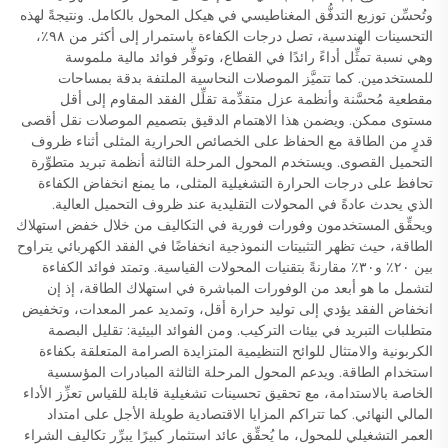
وتُحسِّن توزيع التدفُّق المغناطيسي في هيكل المحول بالكامل. ونتيجةً لهذه
التحسينات الهندسية، تصل درجات الكفاءة باستمرار إلى أكثر من ٩٨٪،
وهي نسبة تمثِّل أداءً رائدًا في القطاع، وتوفِّر فوائد مالية ملموسة
للمستخدمين. كما تتميَّز الموصلات النحاسية الملتفة بدقة بمساحات
مقطعية مُحسَّنة وأنظمة عزل متقدِّمة تقلِّل الفقد المقاوم إلى أقل
مستوى ممكن. ويضمن هذا الاهتمام الدقيق بتصميم الموصلات نقل أقصى
قدرٍ من الطاقة مع الحفاظ على الخصائص الحرارية المثلى أثناء ظروف
التحميل القصوى. ويستخدم المحول المرحلة الثالثة أنظمة تبريد متطوِّرة
تحافظ على درجات الحرارة التشغيلية المثلى، ما يمنع انخفاض الكفاءة
الذي يحدث عادةً في المحولات التقليدية عند ظروف التحميل العالية.
ويحقِّق المستخدمون وفورات فورية في التكاليف من خلال خفض استهلاك
الطاقة، حيث تظهر التثبيتات النموذجية انخفاضًا في الفقد الكهربائي يتراوح
بين ٢٠٪ و٣٠٪ مقارنةً بتقنيات المحولات القياسية. وتمتد فوائد الكفاءة
لتشمل ما هو أبعد من الوفورات المباشرة في استهلاك الطاقة، إذ إن
انخفاض الفقد يؤدي إلى توليد حرارة أقل، وتمديد عمر المعدات، وتخفيض
متطلبات التبريد في بيئات التركيب. ومن الفوائد البيئية: تقليل البصمة
الكربونية والامتثال للوائح التنظيمية المتزايدة الصرامة المتعلقة بكفاءة
استخدام الطاقة. ويدعم المحول المرحلة الثالثة المبادرات المؤسسية
الخاصة بالاستدامة، مع تحقيق تحسينات تشغيلية قابلة للقياس تعزِّز الأداء
المالي النهائي. كما تتراكم المزايا الاقتصادية طويلة الأجل على امتداد
العمر التشغيلي للمحول، ما يُحقِّق عائد استثمار كبيرًا يبرِّر تكاليف الشراء