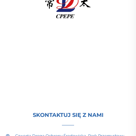
Changzhou Pacific Electric Power Equipment
(Group) Co., Ltd. dostarcza urządzenia do przesyłu
energii o wysokim i niskim napięciu,
transformatory trakcyjne (110–330 kV) oraz stacje
transformatorowe typu pad-mounted/package dla
infrastruktury energetycznej na całym świecie.
Certyfikowana według normy ISO, działająca od
1989 roku z naciskiem na badania i rozwój. Poproś
dziś o konsultację techniczną.
SKONTAKTUJ SIĘ Z NAMI
Czwarta Droga Ochrony Środowiska, Park Przemysłowy