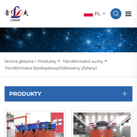
PL
>
>
Strona główna >
Produkty
Transformator suchy
Transformator Epoksydowy/Odlewany (Zalany)
PRODUKTY