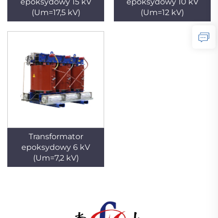
epoksydowy 15 kV
epoksydowy 10 kV
(Um=17,5 kV)
(Um=12 kV)
Transformator
epoksydowy 6 kV
(Um=7,2 kV)