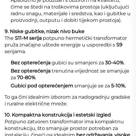
Apsolutno je pouzdan s obzirom na kvalitetu,
čime se štedi na troškovima prostoja (uključujući
radnu snagu, materijale i sredstva, kao i gubitke u
proizvodnji, outputu i dobiti tijekom prostoja).
9. Niske gubitke, nizak nivo buke
The
S11-M serija
potpuno hermetički transformator
pruža značajne uštede energije u usporedbi s
S9
serijama.
Bez opterećenja
gubici su smanjeni za
30-40%
.
Bez opterećenja
trenutna vrijednost se smanjuje
za
70-80%
.
Gubici pod opterećenjem
smanjuje se za
5-10%.
To ga čini idealnim izborom za nadogradnju gradske
i ruralne električne mreže.
10. Kompaktna konstrukcija i estetski izgled
Potpuno zatvoren transformator ima kompaktnu
konstrukciju, što smanjuje prostor potreban za
instalaciju, čineći ga idealnim
bez održavanja, visoke