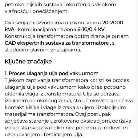
petrokemijskih sustava i okruženja s visokom
vlažnošću i onečišćenjem.
Ova serija proizvoda ima nazivnu snagu
20-2000
kVA
i kombinacijama napona
6-10/0.4 kV
.
Konstrukcija transformatora optimizirana je putem
CAD ekspertnih sustava za transformatore
, s
sljedećim glavnim značajkama:
Ključne značajke
1. Proces ulaganja ulja pod vakuumom
Tijekom zaptivanja transformatora koristi se proces
ulaganja ulja pod vakuumom kako bi se potpuno
uklonila vlaga iz transformatora. Ulje se održava
izoliranim od okolnog zraka, što učinkovito sprječava
kontakt kisika i vlage iz zraka s uljem i izolacijskim
materijalima transformatora. Ovaj postupak
sprječava starenje uzrokovano oksidacijom, održava
izolacijska svojstva i eliminira potrebu za redovitim
uzorkovanjem i testiranjem ulja.