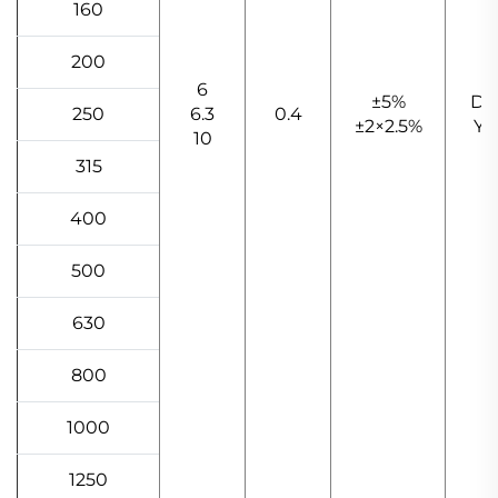
160
200
6
±5%
Dy
250
6.3
0.4
±2×2.5%
Yy
10
315
400
500
630
800
1000
1250