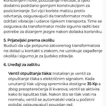
korištenjem nove, pouzdanije metode, a tijelo
dodatno podržano gornjom konstrukcijom za
pozicioniranje. Svi vijci koriste maticu protiv
odvrtanja, osiguravajući da transformator može
izdržati vibracije i udarce tijekom transporta. Time se
osigurava da transformator može sigurno raditi bez
potrebe za dizanjem jezgre nakon dolaska korisniku.
5. Prijateljski prema okolišu
Budući da ulje potpuno zatvorenog transformatora
ne dolazi u kontakt s zrakom, ne uzrokuje zagađenje
okoliša i sigurno je za ljudsko zdravlje.
6. Uređaji za zaštitu
Ventil otpuštanja tlaka:
Instaliran je ventil za
otpuštanje tlaka s električnim signalom. Kada
unutarnji tlak uljnog spremnika dostigne
35 Kp
a
zbog preopterećenja ili kvarova, ventil se aktivira
kako bi ispuštao tlak. Nakon što se tlak vrati na
normalu, ventil se automatski vraća u početni
položaj, osiguravajući pouzdan rad.