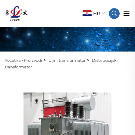
HR
>
>
Početna>
Proizvodi
Uljni transformator
Distribucijski
Transformator