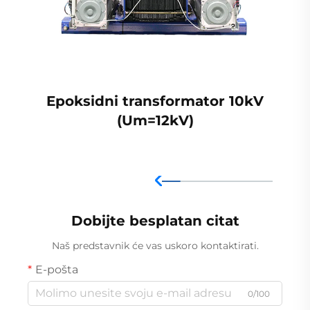
Epoksidni transformator 10kV
(Um=12kV)
Dobijte besplatan citat
Naš predstavnik će vas uskoro kontaktirati.
E-pošta
0/100