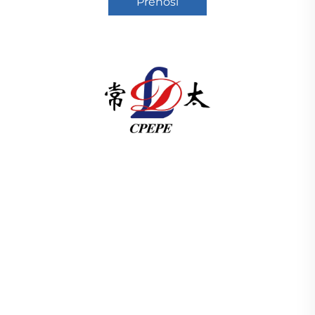
Prenosi
U skladu s člankom 3. stavkom 1. točkom (a) Uredbe
(EZ) br. 1225/2009 Komisija je odlučila da se u
skladu s člankom 3. točkom (b) Uredbe (EZ) br.
1225/2009 odredi da se u skladu s člankom 3.
točkom (c) Uredbe (EZ) br. 1225/2009 odredi
proizvodnja elektri ISO-certificiran, pokrenut
istraživanjem i razvojem od 1989. Zahtijevam
tehničku konsultaciju danas.