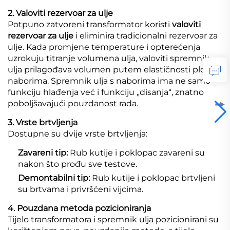
2. Valoviti rezervoar za ulje
Potpuno zatvoreni transformator koristi
valoviti
rezervoar za ulje
i eliminira tradicionalni rezervoar za
ulje. Kada promjene temperature i opterećenja
uzrokuju titranje volumena ulja, valoviti spremnik
ulja prilagođava volumen putem elastičnosti ploča s
naborima. Spremnik ulja s naborima ima ne samo
funkciju hlađenja već i funkciju „disanja“, znatno
poboljšavajući pouzdanost rada.
3. Vrste brtvljenja
Dostupne su dvije vrste brtvljenja:
Zavareni tip:
Rub kutije i poklopac zavareni su
nakon što prođu sve testove.
Demontabilni tip:
Rub kutije i poklopac brtvljeni
su brtvama i privršćeni vijcima.
4. Pouzdana metoda pozicioniranja
Tijelo transformatora i spremnik ulja pozicionirani su