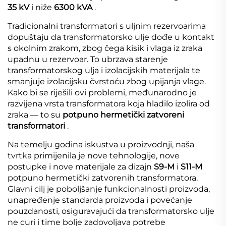
35 kV
i niže
6300 kVA
.
Tradicionalni transformatori s uljnim rezervoarima
dopuštaju da transformatorsko ulje dođe u kontakt
s okolnim zrakom, zbog čega kisik i vlaga iz zraka
upadnu u rezervoar. To ubrzava starenje
transformatorskog ulja i izolacijskih materijala te
smanjuje izolacijsku čvrstoću zbog upijanja vlage.
Kako bi se riješili ovi problemi, međunarodno je
razvijena vrsta transformatora koja hladilo izolira od
zraka — to su
potpuno hermetički zatvoreni
transformatori
.
Na temelju godina iskustva u proizvodnji, naša
tvrtka primijenila je nove tehnologije, nove
postupke i nove materijale za dizajn
S9-M
i
S11-M
potpuno hermetički zatvorenih transformatora.
Glavni cilj je poboljšanje funkcionalnosti proizvoda,
unapređenje standarda proizvoda i povećanje
pouzdanosti, osiguravajući da transformatorsko ulje
ne curi i time bolje zadovoljava potrebe