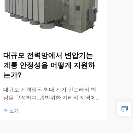
대규모 전력망에서 변압기는
변
계통 안정성을 어떻게 지원하
전
는가?
사
대규모 전력망은 현대 전기 인프라의 핵
전력
심을 구성하며, 광범위한 지리적 지역에
선정
걸쳐 안정성과 신뢰성을 유지하기 위해
에너
더 보기
더 
정교한 장비를 필요로 한다. 전력 변압기
이 
는 이러한 복잡한 시스템에서 핵심적인
다.
역할을 한다...
정은