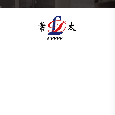
Changzhou Pacific Electric Power Equipment
(Group) Co., Ltd. dostarcza urządzenia do przesyłu
energii o wysokim i niskim napięciu,
transformatory trakcyjne (110–330 kV) oraz stacje
transformatorowe typu pad-mounted/package dla
infrastruktury energetycznej na całym świecie.
Certyfikowana według normy ISO, działająca od
1989 roku z naciskiem na badania i rozwój. Poproś
dziś o konsultację techniczną.