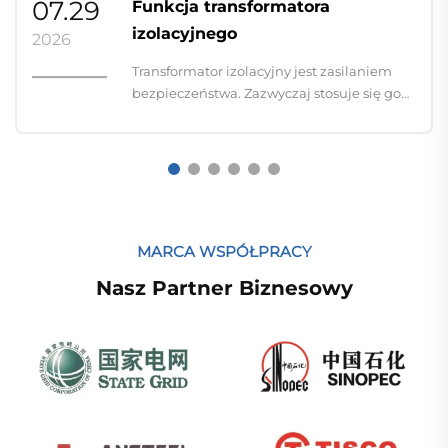
07.29
Funkcja transformatora
izolacyjnego
2026
Transformator izolacyjny jest zasilaniem
bezpieczeństwa. Zazwyczaj stosuje się go
podczas konserwacji i naprawy maszyn
oraz pełni funkcje ochrony, ochrony przed
piorunem i filtrowania. Zasada działania
transformatora izolacyjnego jest taka sama
jak...
MARCA WSPÓŁPRACY
Nasz Partner Biznesowy