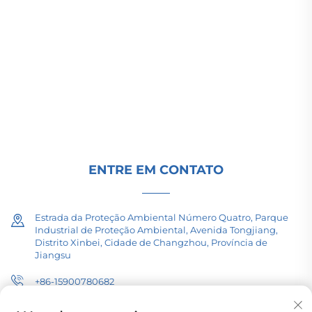
(Group) Co., Ltd. fornece equipamentos de
transmissão de energia de alta/baixa tensão,
transformadores de tração (110–330kV) e
subestações embutidas/compactas para
infraestrutura energética global. Certificada pela
ISO, impulsionada por P&D desde 1989. Solicite
uma consulta técnica hoje.
ENTRE EM CONTATO
Estrada da Proteção Ambiental Número Quatro, Parque
Industrial de Proteção Ambiental, Avenida Tongjiang,
Distrito Xinbei, Cidade de Changzhou, Província de
Jiangsu
+86-15900780682
[email protected]