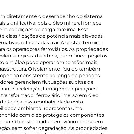
actam diretamente o desempenho do sistema
 significativa, pois o óleo mineral fornece
 em condições de carga máxima. Essa
e classificações de potência mais elevadas,
ativas refrigeradas a ar. A gestão térmica
 os operadores ferroviários. As propriedades
lente rigidez dielétrica, permitindo projetos
rso em óleo pode operar em tensões mais
nfraestrutura. O isolamento líquido também
sempenho consistente ao longo de períodos
adores gerenciem flutuações súbitas de
durante aceleração, frenagem e operações
 transformador ferroviário imerso em óleo
inâmica. Essa confiabilidade evita
abilidade ambiental representa uma
preenchido com óleo protege os componentes
o. O transformador ferroviário imerso em
tação, sem sofrer degradação. As propriedades