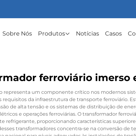
Sobre Nós
Produtos
Notícias
Casos
Co
rmador ferroviário imerso
o representa um componente crítico nos modernos sistem
requisitos da infraestrutura de transporte ferroviário. 
ssão de alta tensão e os sistemas de distribuição de ener
létricos e operações ferroviárias. O transformador ferrovi
e refrigerante, proporcionando características super
l desses transformadores concentra-se na conversão de te
 nacional para níveis adequados às instalações de tração