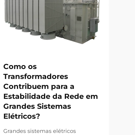
Como os
O 
Transformadores
De
Contribuem para a
Se
Estabilidade da Rede em
Fo
Grandes Sistemas
Tr
Elétricos?
Sele
infr
Grandes sistemas elétricos