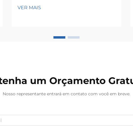
espinha dorsal da manufatura
VER MAIS
moderna, das instalações
comerciais e das operações de
infraestrutura crítica. No coração
dessas redes complexas encontra-
se um componente fundamental
que garante segurança, eficiência e
confiabilidade...
tenha um Orçamento Gratu
Nosso representante entrará em contato com você em breve.