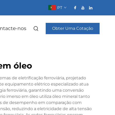
PT
ntacte-nos
Obter Uma Cotação
 em óleo
as de eletrificação ferroviária, projetado
Este equipamento elétrico especializado atua
gia ferroviária, garantindo uma conversão
ário imerso em óleo utiliza óleo mineral tanto
iores de desempenho em comparação com
nsão, reduzindo a eletricidade de alta tensão
 ferroviária. As redes ferroviárias operam