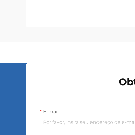
potência, servindo como a espinha
dorsal para a transmissão e
distribuição eficientes de energia ao
longo de extensas redes. Esses
dispositivos eletromagnéticos
permitem a conversão contínua...
Ob
E-mail