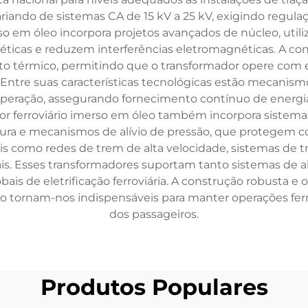
riando de sistemas CA de 15 kV a 25 kV, exigindo regula
so em óleo incorpora projetos avançados de núcleo, utili
ticas e reduzem interferências eletromagnéticas. A con
 térmico, permitindo que o transformador opere com efi
 Entre suas características tecnológicas estão mecanism
peração, assegurando fornecimento contínuo de energia
r ferroviário imerso em óleo também incorpora sistemas 
ra e mecanismos de alívio de pressão, que protegem con
ais como redes de trem de alta velocidade, sistemas de tr
nais. Esses transformadores suportam tanto sistemas de a
bais de eletrificação ferroviária. A construção robusta 
o tornam-nos indispensáveis para manter operações ferro
dos passageiros.
Produtos Populares