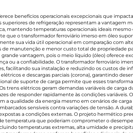
 oferece benefícios operacionais excepcionais que imp
es superiores de refrigeração representam a vantagem mais
ica, mantendo temperaturas operacionais ideais mesmo
e que o transformador ferroviário imerso em óleo suport
nte sua vida útil operacional em comparação com altern
s de manutenção e menor custo total de propriedade para
rande vantagem, pois o meio líquido (óleo) oferece exce
 ou a confiabilidade. O transformador ferroviário ime
, facilitando sua instalação e reduzindo os custos de i
 elétricos e descargas parciais (corona), garantindo de
ional de suporte de carga permite que esses transform
 Os trens elétricos geram demandas variáveis de carga 
zes de responder rapidamente às condições variáveis. O
m a qualidade da energia mesmo em cenários de carga d
embarcados sensíveis contra variações de tensão. A dur
as expostas a condições externas. O projeto hermético 
s de temperatura que poderiam comprometer o desempenh
 incluindo temperaturas extremas, alta umidade e precipi