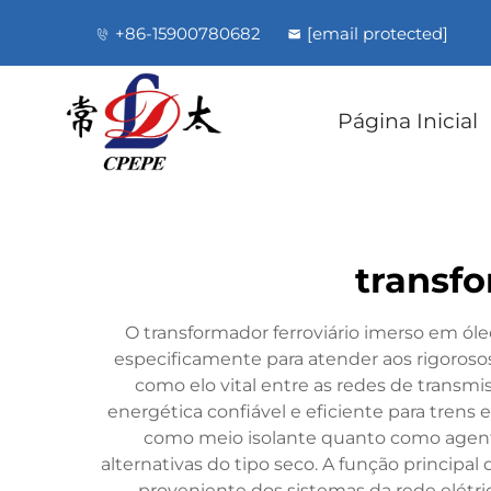
+86-15900780682
[email protected]
Página Inicial
transfo
O transformador ferroviário imerso em óle
especificamente para atender aos rigorosos 
como elo vital entre as redes de transmi
energética confiável e eficiente para trens e
como meio isolante quanto como agent
alternativas do tipo seco. A função principa
proveniente dos sistemas da rede elétrica