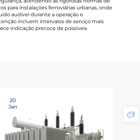
segurança, atendendo às rigorosas normas de
s para instalações ferroviárias urbanas, onde
uído audível durante a operação e
tenção incluem intervalos de serviço mais
ece indicação precoce de possíveis
20
2
Jan
Ja