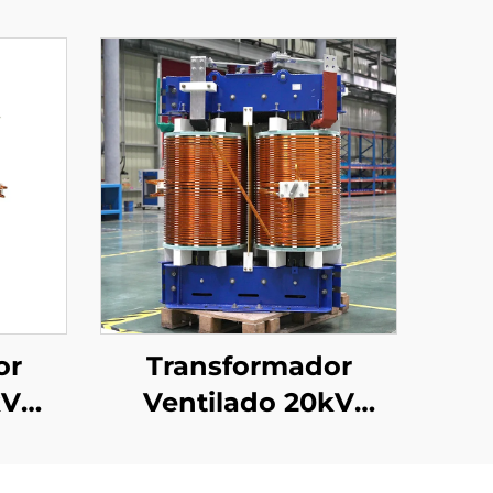
or
Transformador
kV
Ventilado 20kV
)
(Um=24kV)