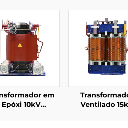
ansformador em
Transformad
Epóxi 10kV
Ventilado 15
(Um=12kV)
(Um=17,5kV