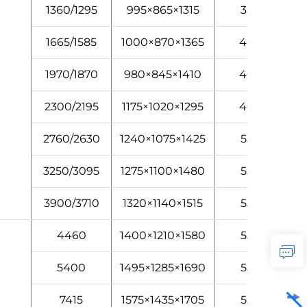
1360/1295
995×865×1315
380
1665/1585
1000×870×1365
400
1970/1870
980×845×1410
400
2300/2195
1175×1020×1295
400
2760/2630
1240×1075×1425
550
3250/3095
1275×1100×1480
550
3900/3710
1320×1140×1515
550
4460
1400×1210×1580
550
5400
1495×1285×1690
550
7415
1575×1435×1705
550