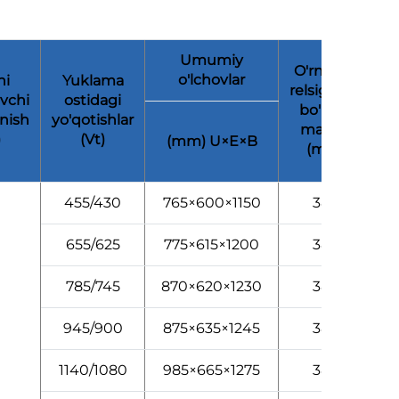
Umumiy
O'rnatish
o'lchovlar
ni
Yuklama
relsigacha
vchi
ostidagi
bo'lgan
nish
yo'qotishlar
masofa
)
(Vt)
(mm) U×E×B
(mm)
455/430
765×600×1150
380
655/625
775×615×1200
380
785/745
870×620×1230
380
945/900
875×635×1245
380
1140/1080
985×665×1275
380