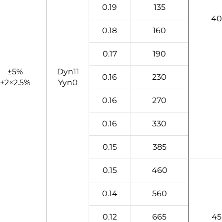
0.19
135
40
0.18
160
0.17
190
±5%
Dyn11
0.16
230
±2×2.5%
Yyn0
0.16
270
0.16
330
0.15
385
0.15
460
0.14
560
0.12
665
45