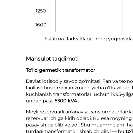
1250
1600
Eslatma: Jadvaldagi tirnoq yuqorisidag
Mahsulot taqdimoti
To'liq germetik transformator
Davlat iqtisodiy savdo qo'mitasi, Fan va tex
faollashtirish mexanizmi bo'yicha o'tkazilgan 
kuchlanish transformatorlari uchun 1995-yilga k
undan past
6300 kVA
.
Moyli rezervuarli an'anaviy transformatorlard
rezervuar ichiga kirib qoladi. Bu esa moyning 
pasayishiga olib keladi. Shu muammolarni ha
turdagi transformator ishlab chiqildi — bu
to'