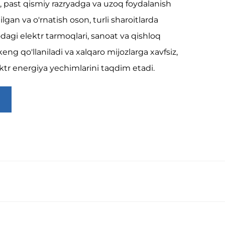
a, past qismiy razryadga va uzoq foydalanish
lgan va o'rnatish oson, turli sharoitlarda
dagi elektr tarmoqlari, sanoat va qishloq
eng qo'llaniladi va xalqaro mijozlarga xavfsiz,
ektr energiya yechimlarini taqdim etadi.