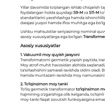
Yillar davomida to'plangan ishlab chiqarish t
foydalangan holda quyidagi
S9-M
va
S11-M
to
standartlarini yaxshilashga hamda ishonchlilig
darajasi yuqori hamda iflos muhitga ega bo'lga
Ushbu mahsulotlar seriyasining nominal quv
asosiy xususiyatlarga ega bo'lgan
Transforme
Asosiy xususiyatlar
1. Vakuumli moy quyish jarayoni
Transformatorni germetik yopish paytida, tra
Moy atrof-muhit havosidan alohida saqlanadi, 
ta'sirlashishini samarali ravishda oldini oladi.
hamda muntazam ravishda moy namunasini olis
2. To'lqinsimon moy tanki
To'liq germetik transformator
to'lqinsimon m
hajmining o'zgarishiga olib kelganda, to'lqinli
moy tanki faqat sovutish funksiyasigina emas, b