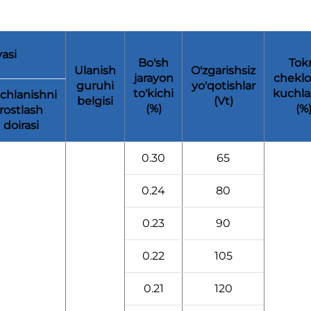
asi
Bo'sh
Tok
Ulanish
O'zgarishsiz
jarayon
cheklo
guruhi
yo'qotishlar
to'kichi
kuchla
chlanishni
belgisi
(Vt)
(%)
(%
rostlash
doirasi
0.30
65
0.24
80
0.23
90
0.22
105
0.21
120