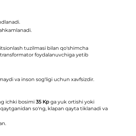
ndlanadi.
 mahkamlanadi.
zitsionlash tuzilmasi bilan qo'shimcha
transformator foydalanuvchiga yetib
maydi va inson sog'ligi uchun xavfsizdir.
ing ichki bosimi
35 Kp
ga yuk ortishi yoki
 qaytganidan so'ng, klapan qayta tiklanadi va
an.