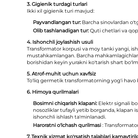
3. Gigienik turdagi turlari
Ikki xil gigienik turi mavjud:
Payvandlangan tur:
Barcha sinovlardan o't
Olib tashlanadigan tur:
Quti chetlari va qo
4. Ishonchli joylashish usuli
Transformator korpusi va moy tanki yangi, ish
mustahkamlangan. Barcha mahkamlagichlar sek
borishidan keyin yurakni ko'tarish shart bo'lm
5. Atrof-muhit uchun xavfsiz
To'liq germetik transformatorning yog'i havo b
6. Himoya qurilmalari
Bosimni chiqarish klapani:
Elektr signali b
nosozliklar tufayli yetib borganda, klapan
ishonchli ishlash ta'minlanadi.
Haroratni o'lchash qurilmasi
: Transformator
7. Texnik xizmat ko'rsatish talablari kamaytiri