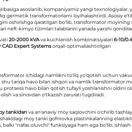
ajribasiga asoslanib, kompaniyamiz yangi texnologiyalar,
'liq germetik transformatorlarni loyihalashtirdi. Asosiy e'
ini oshirishga qaratilgan bo'lib, transformator moyining 
n neft-kimyo tizimlari talablarini yanada yaxshi qondirad
vati
20-2000 kVA
va kuchlanish kombinatsiyalari
6-10/0.
r CAD Expert Systems
orqali optimallashtirilgan
nsformator ichidagi namlikni to'liq yo'qotish uchun vaku
shu tariqa havo bilan ishqori va namlik transformator mo
 Bu protsess havo bilan qotish tufayli yoshlanishni oldini ol
h va sinovdan o'tkazish zarurati tugdiradi.
oy tankidan
va an'anaviy moy saqlovchini o'chirib tashla
 shakldagi moy tanki gofrirovka plastinkalarining elastikli
alki "nafas oluvchi" funksiyaga ham ega bo'lib, ishlash ish