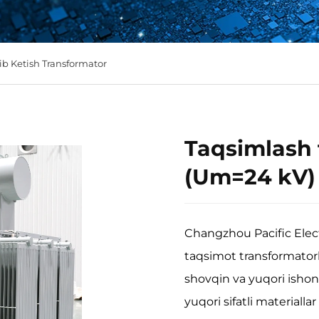
lib Ketish Transformator
Taqsimlash 
(Um=24 kV)
Changzhou Pacific Ele
taqsimot transformatorla
shovqin va yuqori ishonc
yuqori sifatli materiallar