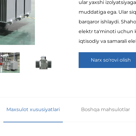
ular yaxshi izolyatsiyag
muddatiga ega. Ular siqi
barqaror ishlaydi. Shaho
elektr ta'minoti uchun k
iqtisodiy va samarali el
Narx so'rovi olish
Maxsulot xususiyatlari
Boshqa mahsulotlar