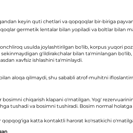
gandan keyin quti chetlari va qopqoqlar bir-biriga payva
pqoqlar germetik lentalar bilan yopiladi va boltlar bilan
onchliroq usulda joylashtirilgan bo'lib, korpus yuqori po
inmaydigan g'ildirakchalar bilan ta'minlangan bo'lib, 
asdan xavfsiz ishlashini ta'minlaydi.
ilan aloqa qilmaydi, shu sababli atrof-muhitni ifloslantir
or bosimni chiqarish klapani o'rnatilgan. Yog' rezervuarin
 ishga tushadi va bosimni tushiradi. Bosim normal holatga
 qopqog'iga katta kontaktli harorat ko'rsatkichi o'rnatilg
lgan