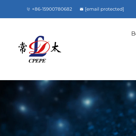
+86-15900780682
[email protected]
B