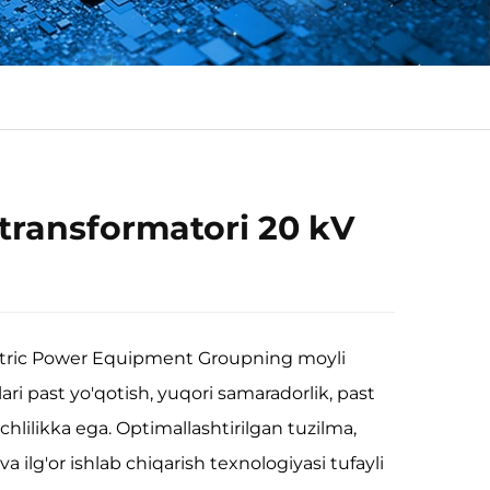
transformatori 20 kV
ctric Power Equipment Groupning moyli
ri past yo'qotish, yuqori samaradorlik, past
hlilikka ega. Optimallashtirilgan tuzilma,
 va ilg'or ishlab chiqarish texnologiyasi tufayli