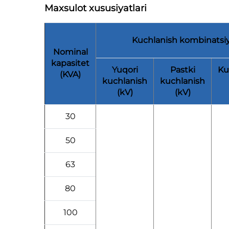
Maxsulot xususiyatlari
Kuchlanish kombinatsiy
Nominal
kapasitet
Yuqori
Pastki
Ku
(KVA)
kuchlanish
kuchlanish
(kV)
(kV)
30
50
63
80
100