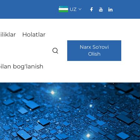
UZ
liklar
Holatlar
Narx So'rovi
Olish
bilan bog'lanish