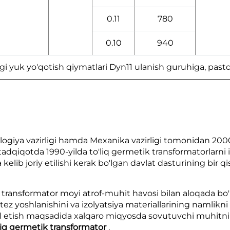
0.11
780
0.10
940
i yuk yo'qotish qiymatlari Dyn11 ulanish guruhiga, pastda
nologiya vazirligi hamda Mexanika vazirligi tomonidan 20
tadqiqotda 1990-yilda to'liq germetik transformatorlarni 
elib joriy etilishi kerak bo'lgan davlat dasturining bir q
a transformator moyi atrof-muhit havosi bilan aloqada bo
tez yoshlanishini va izolyatsiya materiallarining namlikni
l etish maqsadida xalqaro miqyosda sovutuvchi muhitni 
liq germetik transformator
.