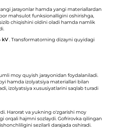
 yangi jarayonlar hamda yangi materiallardan
tibor mahsulot funksionalligini oshirishga,
sizib chiqishini oldini oladi hamda namlik
i.
4 kV
. Transformatorning dizayni quyidagi
umli moy quyish jarayonidan foydalaniladi.
yi hamda izolyatsiya materiallari bilan
adi, izolyatsiya xususiyatlarini saqlab turadi
ydi. Harorat va yukning o'zgarishi moy
gi orqali hajmni sozlaydi. Gofrirovka qilingan
onchliligini sezilarli darajada oshiradi.