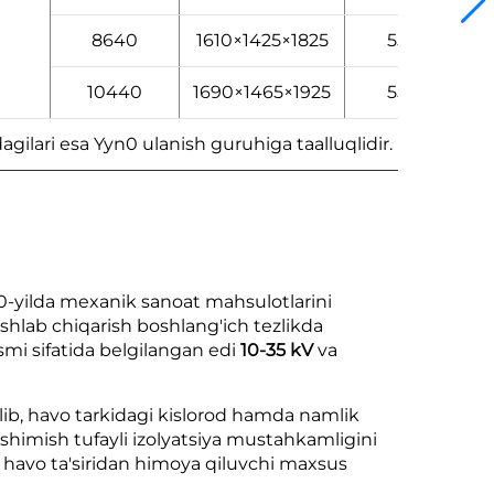
8640
1610×1425×1825
550
10440
1690×1465×1925
550
gilari esa Yyn0 ulanish guruhiga taalluqlidir.
00-yilda mexanik sanoat mahsulotlarini
ishlab chiqarish boshlang'ich tezlikda
ismi sifatida belgilangan edi
10-35 kV
va
'lib, havo tarkidagi kislorod hamda namlik
 shimish tufayli izolyatsiya mustahkamligini
havo ta'siridan himoya qiluvchi maxsus