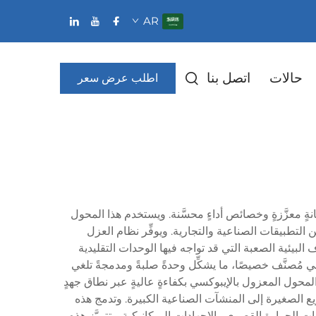
AR
حالات
اتصل بنا
اطلب عرض سعر
ةٍ معزَّزةٍ وخصائص أداءٍ محسَّنة. ويستخدم هذا المحول
 التطبيقات الصناعية والتجارية. ويوفِّر نظام العزل
 البيئية الصعبة التي قد تواجه فيها الوحدات التقليدية
ي مُصنَّف خصيصًا، ما يشكِّل وحدةً صلبةً ومدمجةً تلغي
 المحول المعزول بالإيبوكسي بكفاءةٍ عاليةٍ عبر نطاق جهدٍ
وبتصنيفات قدرةٍ تمتد من وحدات التوزيع الصغيرة إلى المنشآت الصناعية الكبيرة. وتدمج هذه
الحرارة القصوى والإجهادات الميكانيكية. وتتميَّز هذه