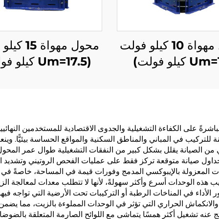
محول مهواة 10 كيلو فولت
محول مهواة 5
(Um=17.5 كيلو فولت)
اشرةً على الكفاءة التشغيلية والجدوى الاقتصادية للمستخدمين النهائيي
نة للتركيب في المباني والمناطق السكنية والمواقع الحساسة بيئيًّا. و
لي من الصيانة يقلل بشكل كبير من النفقات التشغيلية طوال عمر المحول،
داول صيانة متوقعة تركز فقط على عمليات الفحص الروتيني وتشديد ال
ات المعزولة بالإيبوكسي المدمج وفورات قيمة في المساحة، خاصةً في 
 هذه الوحدات أسرع وأكثر سهولةً، لأنها لا تتطلب معدات لمعالجة الزيت
الأداء في المناخات الرطبة أو التركيبات تحت الأرضية التي تواجه فيها
الانكماش الحراري التي تؤثر في الوحدات المملوءة بالزيت، مما يضمن 
ج عنه تشغيل أكثر همسًا يتماشى مع اللوائح الصارمة المتعلقة بالضوضاء