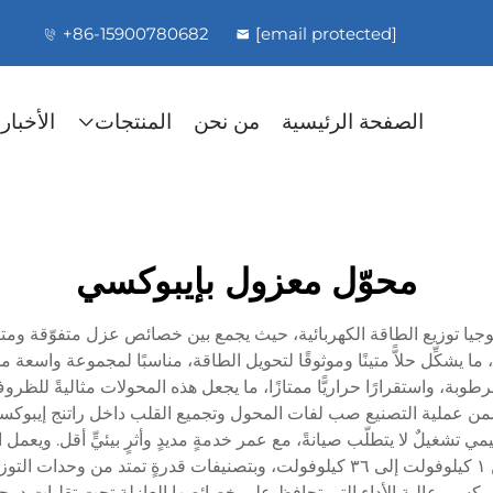
+86-15900780682
[email protected]
الصفحة الرئيسية
من نحن
المنتجات
الأخبار
محوّل معزول بإيبوكسي
لوجيا توزيع الطاقة الكهربائية، حيث يجمع بين خصائص عزل متفوّقة ومتان
 يشكِّل حلاًّ متينًا وموثوقًا لتحويل الطاقة، مناسبًا لمجموعة واسعة من
وبة، واستقرارًا حراريًّا ممتازًا، ما يجعل هذه المحولات مثاليةً للظروف
. وتتضمن عملية التصنيع صب لفات المحول وتجميع القلب داخل راتنج إيبوكس
ي تشغيلٌ لا يتطلّب صيانةً، مع عمر خدمةٍ مديدٍ وأثرٍ بيئيٍّ أقل. ويعمل
واسعٍ، عادةً ما يتعامل مع تطبيقات الجهد المتوسط من ١ كيلوفولت إلى ٣٦ كيلوفولت، 
بوكسي عالية الأداء التي تحافظ على خصائصها العازلة تحت تقلبات درجات 