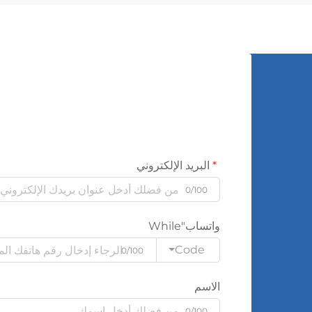
البريد الإلكتروني
0/100
واتساب"While
Code
0/100
الاسم
0/100