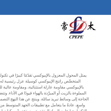
يمثل المحول المعزول بالإيبوكسي تقدّمًا كبيرًا في تكنو
المتخصِّص راتنج الإيبوكسي كوسيلة عزل رئيسية له، ما
بالإيبوكسي مقاومة عازلة استثنائية، ومقاومة عالية للرط
المملوءة بالزيت أو المبرَّدة بالهواء قيودًا في الأداء
الحاجة إلى وسائط تبريد سائلة. وينتج عن هذا النهج التصميم
التكنولوجيا علوم المواد المتقدمة، مستخدمةً مركبات إي