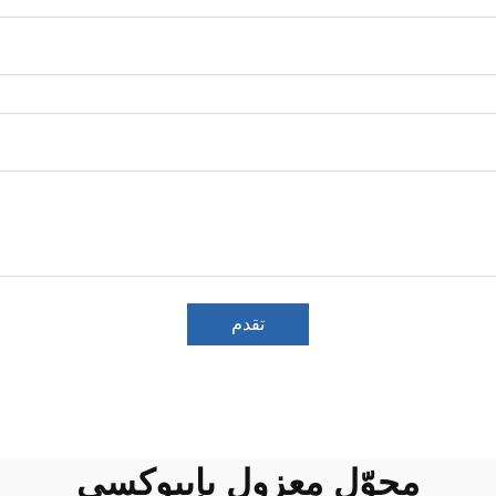
تقدم
محوّل معزول بإيبوكسي