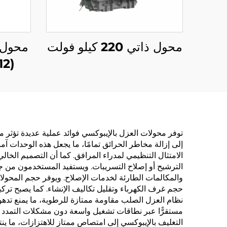
محول ذاتي 220 كيلو فولت
(Um=12 كيلو فولت)
توفر محولات العزل بالإيبوكسي فوائد عملية عديدة تؤثر مب
إلى إزالة مخاطر الحرائق تمامًا، ما يجعل هذه الوحدات آم
الامتثال التنظيمي لمدراء المرافق. كما أن التصميم الخا
الترشيح أو إصلاح التسريبات. ويستفيد المستخدمون من ج
والمكالمات الطارئة لخدمات الإصلاح. ويوفر حجم المحول
حجم غرف الكهرباء وتقليل تكاليف الإنشاء. كما يصبح تركيب
نظام العزل الصلب مقاومة ممتازة للرطوبة، ما يمنع تدهور 
مستقرًّا عبر نطاقات تشغيل واسعة دون مشكلات التمدد و
التغليف بالإيبوكسي إلى امتصاص ممتاز للاهتزازات، ما ينت