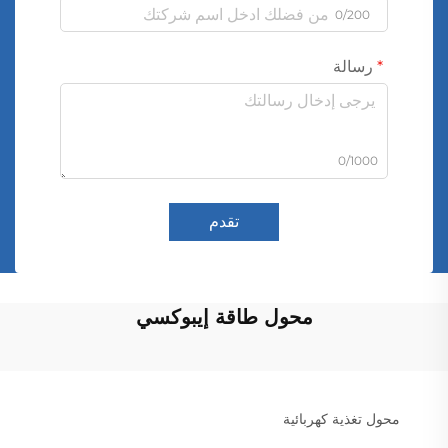
0/200
رسالة
0/1000
تقدم
محول طاقة إيبوكسي
محول تغذية كهربائية