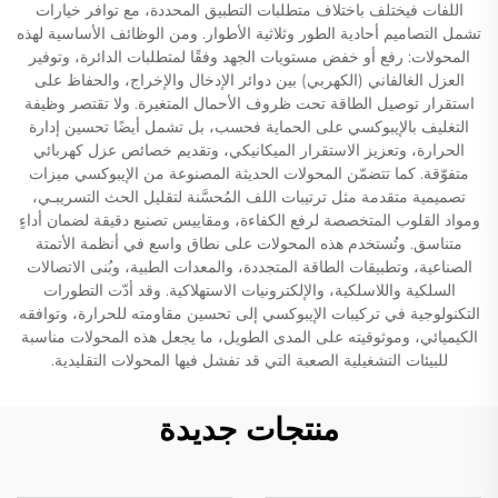
اللفات فيختلف باختلاف متطلبات التطبيق المحددة، مع توافر خيارات
تشمل التصاميم أحادية الطور وثلاثية الأطوار. ومن الوظائف الأساسية لهذه
المحولات: رفع أو خفض مستويات الجهد وفقًا لمتطلبات الدائرة، وتوفير
العزل الغالفاني (الكهربي) بين دوائر الإدخال والإخراج، والحفاظ على
استقرار توصيل الطاقة تحت ظروف الأحمال المتغيرة. ولا تقتصر وظيفة
التغليف بالإيبوكسي على الحماية فحسب، بل تشمل أيضًا تحسين إدارة
الحرارة، وتعزيز الاستقرار الميكانيكي، وتقديم خصائص عزل كهربائي
متفوّقة. كما تتضمّن المحولات الحديثة المصنوعة من الإيبوكسي ميزات
تصميمية متقدمة مثل ترتيبات اللف المُحسَّنة لتقليل الحث التسريبـي،
ومواد القلوب المتخصصة لرفع الكفاءة، ومقاييس تصنيع دقيقة لضمان أداءٍ
متناسق. وتُستخدم هذه المحولات على نطاق واسع في أنظمة الأتمتة
الصناعية، وتطبيقات الطاقة المتجددة، والمعدات الطبية، وبُنى الاتصالات
السلكية واللاسلكية، والإلكترونيات الاستهلاكية. وقد أدّت التطورات
التكنولوجية في تركيبات الإيبوكسي إلى تحسين مقاومته للحرارة، وتوافقه
الكيميائي، وموثوقيته على المدى الطويل، ما يجعل هذه المحولات مناسبة
للبيئات التشغيلية الصعبة التي قد تفشل فيها المحولات التقليدية.
منتجات جديدة