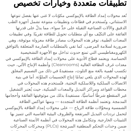
تطبيقات متعددة وخيارات تخصيص
تُعد محولات إمداد الطاقة بالإيبوكسي مكوّنات لا غنى عنها بفضل تنوعها
الاستثنائي، وتُستخدم في قطاعات وتطبيقات متنوعة تشمل أجهزة الطب
الدقيق والآلات الصناعية الثقيلة على حدٍّ سواء، مما يدلّ على قدرتها
الفائقة على التكيّف مع أي متطلبات تحويل للطاقة تقريبًا. وفي تطبيقات
المعدات الطبية، توفر هذه المحولات مصادر طاقة معزولة موثوقة، وهي
ضرورية لسلامة المرضى، كما تفي بالمتطلبات الصارمة المتعلقة بالتوافق
الكهرومغناطيسي التي تمنع حدوث تداخل مع الأجهزة التشخيصية
الحساسة. ويعتمد قطاع الأدوية على محولات إمداد الطاقة بالإيبوكسي في
معدات غرف النظافة العالية (Cleanrooms) وأنظمة الإنتاج الآلي، حيث
تكتسب أهمية بالغة منع التلوث، مستفيدةً في ذلك من التصميم المغلق
لهذه المحولات الذي يلغي تمامًا إنتاج الجسيمات الملوِّثة. أما في بنية
الاتصالات السلكية واللاسلكية التحتية، فتُستخدم هذه المحولات في
محطات القواعد ومراكز التبديل والمعدات الشبكية، حيث يُعتبر التشغيل
غير المنقطع شرطًا أساسيًّا، مستفيدةً بذلك من موثوقيتها الفائقة وأحجامها
المدمجة. وتعتمد أنظمة الطاقة المتجددة — ومنها عواكس الطاقة
الشمسية ومحوِّلات طاقة الرياح — على محولات إمداد الطاقة بالإيبوكسي
لتحمل ترددات التبديل المرتفعة والظروف البيئية القاسية التي تتميز بها
التثبيتات الخارجية. وتتكامل هذه المحولات في أنظمة الأتمتة الصناعية
ضمن وحدات التحكم المنطقية المبرمَجة (PLCs) ومحركات المحركات