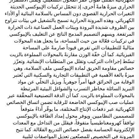
الحراري ميزةً هامةً أخرى، إذ تتحمّل تركيبات الإيبوكسي الحديثة
التغيرات الحرارية القصوى دون المساس بالسلامة البنائية أو الأداء
الكهربائي. وهذه المرونة الحرارية تسمح بالتشغيل في بيئات تتراوح
بين الظروف شديدة البرودة وبيئات العمل الصناعية ذات الحرارة
المرتفعة. ويسهم التصميم المدمج الناتج عن التغليف بالإيبوكسي
في تركيبات فعّالة من حيث المساحة، ما يجعل هذه المحولات
مثاليةً للتطبيقات التي تفرض قيوداً صارمةً على المساحة
الفيزيائية. كما أن خفّة الوزن مقارنةً بالمحولات المملوءة بالزيت
تبسّط إجراءات التركيب وتقلل من المتطلبات الإنشائية. وتعزّز
خصائص مقاومة الحريق لمادة الإيبوكسي ملف السلامة، وهي
ميزةٌ بالغة الأهمية في التطبيقات التجارية والسكنية التي تُعتبر
الوقاية من الحرائق فيها أمراً جوهرياً. ويزيل التخلّي عن مواد
التبريد السائلة مخاطر التسرب والشواغل البيئية المرتبطة
بالمحولات المملوءة بالزيت. كما أن الدقة التصنيعية المحقَّقة عبر
عمليات صب الإيبوكسي الخاضعة للرقابة تضمن اتساق الخصائص
الكهربائية عبر دفعات الإنتاج المختلفة، ما يوفّر أداءً متوقعاً
للمصممين النظاميين. ويوفر محول إمداد الطاقة بالإيبوكسي
توافقاً كهرومغناطيسياً متفوقاً، فيقلل من التداخل مع المعدات
الإلكترونية الحساسة بفضل خصائص التدريع الفعّالة. كما تتيح
المرونة في التخصيص للمصنّعين تعديل المواصفات لتلبية