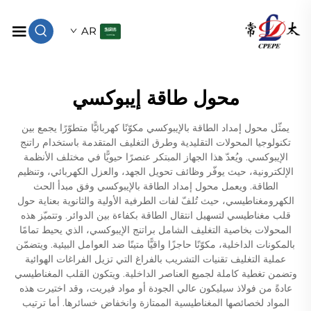
AR
محول طاقة إيبوكسي
يمثّل محول إمداد الطاقة بالإيبوكسي مكوّنًا كهربائيًّا متطوّرًا يجمع بين
تكنولوجيا المحولات التقليدية وطرق التغليف المتقدمة باستخدام راتنج
الإيبوكسي. ويُعدّ هذا الجهاز المبتكر عنصرًا حيويًّا في مختلف الأنظمة
الإلكترونية، حيث يوفّر وظائف تحويل الجهد، والعزل الكهربائي، وتنظيم
الطاقة. ويعمل محول إمداد الطاقة بالإيبوكسي وفق مبدأ الحث
الكهرومغناطيسي، حيث تُلفّ لفات الطرفية الأولية والثانوية بعناية حول
قلب مغناطيسي لتسهيل انتقال الطاقة بكفاءة بين الدوائر. وتتميّز هذه
المحولات بخاصية التغليف الشامل براتنج الإيبوكسي، الذي يحيط تمامًا
بالمكونات الداخلية، مكوّنًا حاجزًا واقيًّا متينًا ضد العوامل البيئية. ويتضمّن
عملية التغليف تقنيات التشريب بالفراغ التي تزيل الفراغات الهوائية
وتضمن تغطية كاملة لجميع العناصر الداخلية. ويتكون القلب المغناطيسي
عادةً من فولاذ سيليكون عالي الجودة أو مواد فيريت، وقد اختيرت هذه
المواد لخصائصها المغناطيسية الممتازة وانخفاض خسائرها. أما ترتيب