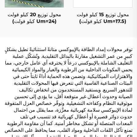
محول توزيع 15 كيلو فولت
محول توزيع 20 كيلو فولت
(Um=17.5 كيلو فولت)
(Um=24 كيلو فولت)
توفر محولات إمداد الطاقة بالإيبوكسي متانةً استثنائيةً تطيل بشكلٍ
كبيرٍ من عمر التشغيل مقارنةً بالبدائل التقليدية. وتُشكّل عملية
التغليف الشاملة بالإيبوكسي درعاً لا يخترقه أي عامل خارجي، مما
يحمي المكونات الداخلية من الرطوبة والغبار والمواد الكيميائية
والاهتزازات الميكانيكية. وتضمن هذه الحماية أداءً ثابتاً حتى في
البيئات الصناعية القاسية التي تتعرض فيها المحولات التقليدية
للتدهور السريع. ويستفيد المستخدمون من انخفاض تكاليف
الصيانة وحدوث أعطال غير متوقعة أقل، ما يؤدي إلى تحسين
موثوقية النظام وكفاءته التشغيلية. وتوفّر خصائص العزل المتفوقة
لمادة الإيبوكسي سلامة كهربائية معزَّزة، مما يقلل من احتمال
حدوث دوائر قصيرة أو أعطال كهربائية قد تتسبب في تلف
المعدات المتصلة أو تشكل مخاطر أمنية. كما أن مقاومة الرطوبة
تمنع تآكل اللفات الداخلية ومواد القلب، مما يحافظ على الخصائص
الكهربائية المثلى طوال عمر المحول التشغيلي. ويمثّل الاستقرار