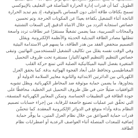
الطويل. كما أن قدرات إدارة الحرارة المتأصلة في التغليف بالإيبوكسي
تسمح بكثافات طاقة أعلى دون المساس بالموثوقية، إذ يتم تبديد الحرارة
الناتجة أثناء التشغيل بكفاءة بعيدًا عن المكونات الحرجة. وتم تحسين
خصائص استجابة التردد من خلال الانتباه الدقيق إلى السعات التشتتية
والمحاثات التسريبية، مما يضمن تشغيلًا مستقرًا عبر نطاقات تردد واسعة
تتطلبها مصادر الطاقة التبديلية الحديثة والأنظمة الإلكترونية. ويقلل
التصميم منخفض الفقد من هدر الطاقة، ما يسهم في الاستدامة البيئية
وفي الوقت نفسه يقلل من تكاليف التشغيل للمستخدمين النهائيين. وتبقى
خصائص التنظيم (التنظيم الجهد/التيار) مستقرة تحت ظروف التحميل
المتغيرة بفضل البنية الميكانيكية الصلبة التي تمنع حركة القلب
المغناطيسي وتحافظ على أبعاد الفجوة الهوائية بدقة. كما يحقق العزل
الكهربائي بين الدائرتين الابتدائية والثانوية معايير السلامة الدولية أو
يتجاوزها، ما يضمن حماية موثوقة ضد المخاطر الكهربائية. ويظل تشويه
التوافقيات ضئيلًا حتى في ظل ظروف التحميل غير الخطية، محافظًا على
جودة الطاقة في التطبيقات الحساسة. وتمكن المعايير الكهربائية المتسقة،
التي تحقَّق عبر عمليات تصنيع خاضعة للرقابة، من إجراء حسابات تصميم
النظام بدقة وأداء متوقع في الدوائر الإلكترونية المعقدة. كما تتحسَّن
قدرات حماية الصواعق من خلال نظام العزل المتين، ما يوفِّر حماية
إضافية للمعدات المتصلة أثناء العواصف الرعدية أو اضطرابات نظام
الطاقة.