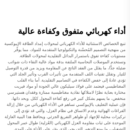
أداء كهربائي متفوق وكفاءة عالية
تنبع الخصائص الاستثنائية للأداء الكهربائي لمحولات إمداد الطاقة الإيبوكسية
من منهجية التصميم المُحسَّنة والتكنولوجيا المتقدمة للمواد، مما يوفِّر
مستويات كفاءة تفوق باستمرار البدائل التقليدية لمحولات الطاقة.
وتستخدم الموصلات النحاسية الملتفة بدقة مواد عالية النقاء ذات شوائب
ضئيلة جدًّا، ما يقلل من الفقد الناتج عن المقاومة ويزيد من قدرة التوصيل
للتيار. وتقلل تقنيات اللف المتقدمة من تأثيرات القرب وتأثير الجلد التي
تؤدي عادةً إلى خفض الكفاءة في التصاميم التقليدية. أما بناء القلب
المغناطيسي فيعتمد على فولاذ سيليكون عالي الجودة أو مواد فيريت
مختارة بعناية نظرًا لامتلاكها نفاذية مغناطيسية ممتازة وفقدان هستيرسي
منخفض، ما يسهم بشكل كبير في رفع كفاءة المحول ككل. وبحد ذاتها،
فإن عملية التغليف بالإيبوكسي تساهم في الأداء الكهربائي من خلال إزالة
الفراغات الهوائية وعدم الاتساق في نظام العزل، والتي قد تؤدي إلى
تركيزات محلية للإجهاد أو ظواهر التفريغ الجزئي. ويحافظ هذا البنية العازلة
الموحدة على ثبات مقاومة العزل الكهربائي (العُزلية) طوال عمر المحول
التشغيلي، ما يمنع التدهور التدريجي الذي يؤثر على الأداء على المدى