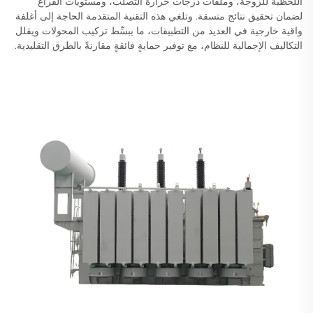
اللحظية للزوجة، وملفات درجات حرارة التصلب، ومستويات الفراغ
لضمان تحقيق نتائج متسقة. وتلغي هذه التقنية المتقدمة الحاجة إلى أغلفة
واقية خارجية في العديد من التطبيقات، ما يبسِّط تركيب المحولات ويقلل
التكاليف الإجمالية للنظام، مع توفير حمايةٍ فائقةٍ مقارنةً بالطرق التقليدية.