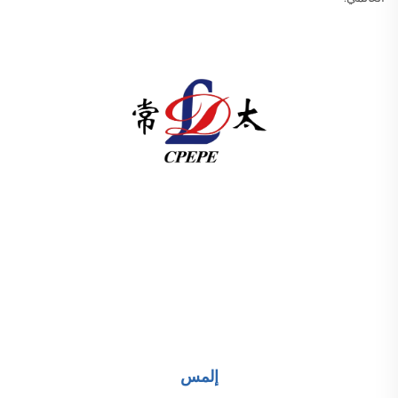
تقدم شركة تشانغتشو باسيفيك للتجهيزات الكهربائية
(المجموعة) المحدودة معدات نقل الطاقة عالية/منخفضة الجهد،
ومحولات الجر (110–330 كيلو فولت)، ومحطات فرعية مدمجة/
جاهزة للبنية التحتية للطاقة عالمياً. معتمدة من قبل ISO، وتركز
على البحث والتطوير منذ عام 1989. اطلب استشارة تقنية
اليوم.
إلمس