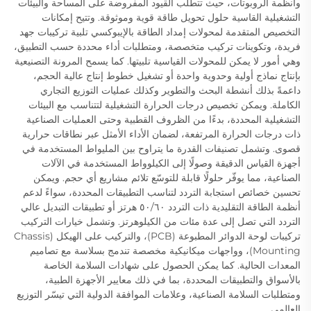
وأنظمة الروبوتات، حيث تتطلب القيود المفروضة على المساحة والبيئات
التشغيلية القاسية حلول تحويل طاقة قوية وموثوقة. وتتيح إمكانات
التخصيص المتقدمة لمحولات إمداد الطاقة بالإيبوكسي تلبية تركيبات جهد
فريدة، وتكوينات تركيب متخصصة، ومتطلبات أداء محددة حسب التطبيق،
وهي أمور لا يمكن للمحولات القياسية تلبيتها. كما يسمح المرونة التصنيعية
بإنتاج نماذج أولية وحدوية واحدة أو تشغيل خطوط إنتاج عالية الحجم،
داعمةً بذلك أنشطة البحث والتطوير وكذلك عمليات التوزيع التجاري
الكاملة. ويمكن تخصيص درجات الحرارة التشغيلية لتتناسب مع البيئات
التشغيلية المحددة، بدءًا من الظروف القطبية وحتى العمليات الصناعية
ذات درجات الحرارة المرتفعة، لضمان الأداء الأمثل عبر نطاقات حرارية
قصوى. وتشمل تصنيفات القدرة ما يتراوح بين المليواط المستخدمة في
أجهزة القياس الدقيقة وصولًا إلى الكيلوواط المستخدمة في الآلات
الصناعية، مما يوفّر حلولًا قابلة للتوسّع تلائم مشاريع أي حجم. ويمكن
تحسين خصائص استجابة التردد لتناسب التطبيقات المحددة، سواءً لدعم
أنظمة الطاقة التقليدية ذات التردد ٥٠/٦٠ هرتز أو تطبيقات التبديل عالي
التردد التي تصل إلى عدة مئات من الكيلوهرتز. وتشمل خيارات التركيب
تركيبات لوحة الدوائر المطبوعة (PCB)، والتركيب على الهيكل (Chassis
Mounting)، وواجهات ميكانيكية مخصصة تندمج بسلاسة مع تصاميم
المعدات الحالية. كما يمكن الحصول على شهادات السلامة الخاصة
بالأسواق والتطبيقات المحددة، بما في ذلك معايير الأجهزة الطبية،
ومتطلبات السلامة الصناعية، وعلامات الموافقة الدولية التي تيسّر التوزيع
العالمي.