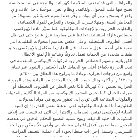
والفراغات التي قد تُضعف السلامة الكهربائية. والنتيجة هي بنية متجانسة
تصبح فيها قلب المحول، ولفائفه، ونظام العزل موحَّدةً داخل غلاف واقٍ
واحدٍ لا يسمح بمرور أي مواد. وتوفِّر هذه التقنية حمايةً غير مسبوقةً من
المخاطر البيئية، ومنها: تسرب الرطوبة، والتعرُّض للمواد الكيميائية،
والتقلبات الحرارية، والإجهادات الميكانيكية. كما تتميَّز مادة الإيبوكسي
بخصائص عازلة استثنائية، تحافظ على مقاومة عزلٍ عاليةٍ حتى في ظل
أقسى الظروف التشغيلية. وعلى عكس تصاميم المحولات التقليدية التي
تعتمد على أنظمة عزل منفصلة، فإن التغليف المتكامل بالإيبوكسي يخلق
طبقات متعددة من الحماية تعمل تعاونيًّا وبتناغمٍ تامٍّ لمنع الأعطال
الكهربائية. وتسهم الخصائص الحرارية لتركيبات الإيبوكسي المتقدمة في
تبديد الحرارة بكفاءة أعلى مع الحفاظ على الاستقرار البنيوي عبر نطاق
واسع من درجات الحرارة، وعادةً ما يتراوح هذا النطاق بين -٤٠°م
و+١٣٠°م أو أكثر، وذلك حسب الدرجة المحددة من المادة. وهذه المرونة
الحرارية تضمن أداءً كهربائيًّا ثابتًا بغض النظر عن الظروف المحيطة أو
تغيرات الحمل. كما تحمي القشرة الإيبوكسية من المواد التآكلية والمذيبات
والملوثات الصناعية التي تؤدي إلى تدهور سريع في مواد المحولات
التقليدية. أما الحماية الميكانيكية فهي مذهلةٌ بنفس القدر، إذ إن البنية
الصلبة للإيبوكسي تمتص الصدمات والاهتزازات التي قد تتسبب في إتلاف
المكونات الداخلية الدقيقة. ويتيح عملية التصنيع التحكم الدقيق في هندسة
المحول، مما يضمن أفضل اقتران مغناطيسي وأدنى حدٍّ ممكنٍ من الحث
التسريبـي. وتشمل إجراءات ضبط الجودة أثناء عملية التغليف المراقبة