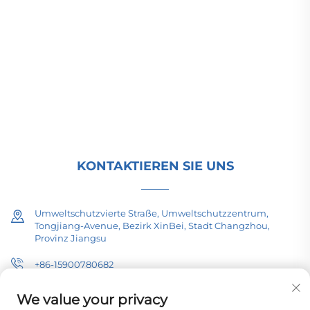
Niederspannungsanlagen für die
Energieübertragung, Traktionstransformatoren
(110–330 kV) sowie ortsfeste und kompakte
Umspannstationen für die globale
Energieinfrastruktur. Seit 1989 ISO-zertifiziert und
forschungsorientiert. Fordern Sie heute eine
technische Beratung an.
KONTAKTIEREN SIE UNS
Umweltschutzvierte Straße, Umweltschutzzentrum,
Tongjiang-Avenue, Bezirk XinBei, Stadt Changzhou,
Provinz Jiangsu
+86-15900780682
[email protected]
We value your privacy