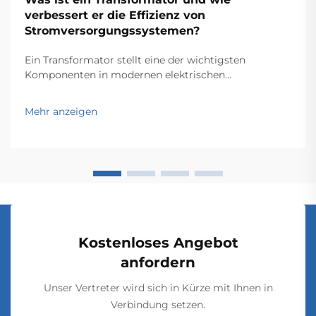
verbessert er die Effizienz von
Stromversorgungssystemen?
Ein Transformator stellt eine der wichtigsten
Komponenten in modernen elektrischen
Stromversorgungssystemen dar und dient als
Grundlage für eine effiziente Energieübertragung und
Mehr anzeigen
-verteilung über große Netze hinweg. Diese
elektromagnetischen Geräte ermöglichen die
nahtlose Umwandlung …
Kostenloses Angebot
anfordern
Unser Vertreter wird sich in Kürze mit Ihnen in
Verbindung setzen.