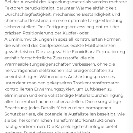
Bei der Auswahl des Kapselungsmaterials werden mehrere
Faktoren berücksichtigt, darunter Wärmeleitfähigkeit,
Durchschlagfestigkeit, mechanische Beständigkeit und
chemische Resistenz, um eine optimale Langzeitleistung
sicherzustellen. Der Fertigungsprozess beginnt mit der
präzisen Positionierung der Kupfer- oder
Aluminiumwicklungen in speziell konstruierten Formen,
die während des Gießprozesses exakte Maßtoleranzen
gewährleisten. Die ausgewählte Epoxidharz-Formulierung
enthält fortschrittliche Zusatzstoffe, die die
Wärmeableitungseigenschaften verbessern, ohne die
hervorragenden elektrischen Isoliereigenschaften zu
beeinträchtigen. Während des Aushärtungsprozesses
unterzieht man den gekapselten Trockentransformator
kontrollierten Erwärmungszyklen, um Luftblasen zu
eliminieren und eine vollständige Materialdurchdringung
aller Leiteroberflächen sicherzustellen. Diese sorgfältige
Beachtung jedes Details führt zu einer homogenen
Schutzbarriere, die potenzielle Ausfallstellen beseitigt, wie
sie bei herkömmlichen Transformatorkonstruktionen
häufig vorkommen. Die Kapselungstechnologie bietet
mehrere Schutzebenen, die synergistisch