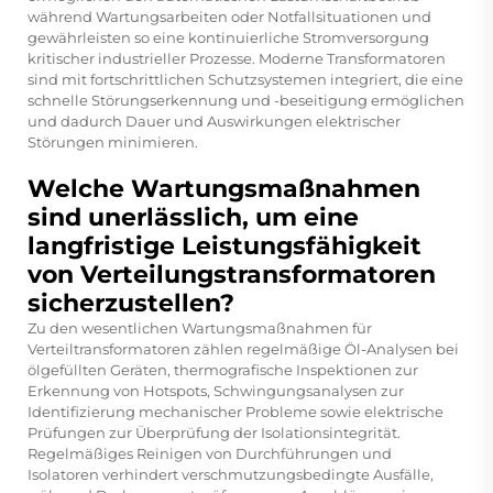
während Wartungsarbeiten oder Notfallsituationen und
gewährleisten so eine kontinuierliche Stromversorgung
kritischer industrieller Prozesse. Moderne Transformatoren
sind mit fortschrittlichen Schutzsystemen integriert, die eine
schnelle Störungserkennung und -beseitigung ermöglichen
und dadurch Dauer und Auswirkungen elektrischer
Störungen minimieren.
Welche Wartungsmaßnahmen
sind unerlässlich, um eine
langfristige Leistungsfähigkeit
von Verteilungstransformatoren
sicherzustellen?
Zu den wesentlichen Wartungsmaßnahmen für
Verteiltransformatoren zählen regelmäßige Öl-Analysen bei
ölgefüllten Geräten, thermografische Inspektionen zur
Erkennung von Hotspots, Schwingungsanalysen zur
Identifizierung mechanischer Probleme sowie elektrische
Prüfungen zur Überprüfung der Isolationsintegrität.
Regelmäßiges Reinigen von Durchführungen und
Isolatoren verhindert verschmutzungsbedingte Ausfälle,