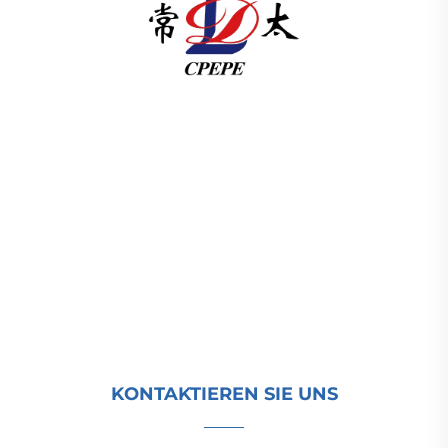
Changzhou Pacific Electric Power Equipment
(Group) Co., Ltd. bietet Hoch- und
Niederspannungsanlagen für die
Energieübertragung, Traktionstransformatoren
(110–330 kV) sowie ortsfeste und kompakte
Umspannstationen für die globale
Energieinfrastruktur. Seit 1989 ISO-zertifiziert und
forschungsorientiert. Fordern Sie heute eine
technische Beratung an.
KONTAKTIEREN SIE UNS