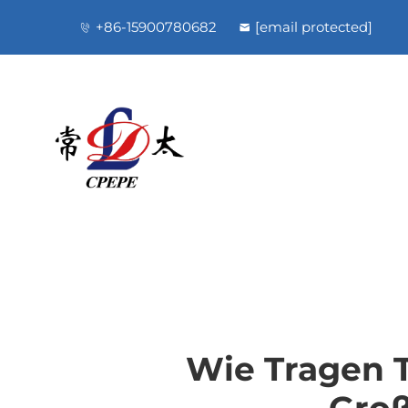
+86-15900780682
[email protected]
Wie Tragen T