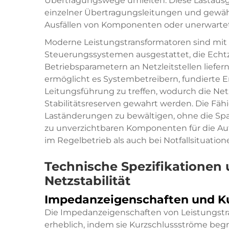
Übertragungswege umleiten. Diese Lastausgl
einzelner Übertragungsleitungen und gewähr
Ausfällen von Komponenten oder unerwartet
Moderne Leistungstransformatoren sind mit 
Steuerungssystemen ausgestattet, die Echtz
Betriebsparametern an Netzleitstellen liefe
ermöglicht es Systembetreibern, fundierte 
Leitungsführung zu treffen, wodurch die Netz
Stabilitätsreserven gewahrt werden. Die Fäh
Laständerungen zu bewältigen, ohne die Spa
zu unverzichtbaren Komponenten für die Auf
im Regelbetrieb als auch bei Notfallsituation
Technische Spezifikationen
Netzstabilität
Impedanzeigenschaften und Ku
Die Impedanzeigenschaften von Leistungstra
erheblich, indem sie Kurzschlussströme beg