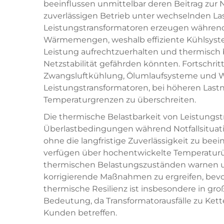
beeinflussen unmittelbar deren Beitrag zur N
zuverlässigen Betrieb unter wechselnden L
Leistungstransformatoren erzeugen während
Wärmemengen, weshalb effiziente Kühlsyst
Leistung aufrechtzuerhalten und thermisch b
Netzstabilität gefährden könnten. Fortschrit
Zwangsluftkühlung, Ölumlaufsysteme und 
Leistungstransformatoren, bei höheren Lastn
Temperaturgrenzen zu überschreiten.
Die thermische Belastbarkeit von Leistungs
Überlastbedingungen während Notfallsituati
ohne die langfristige Zuverlässigkeit zu be
verfügen über hochentwickelte Temperaturü
thermischen Belastungszuständen warnen u
korrigierende Maßnahmen zu ergreifen, bevor 
thermische Resilienz ist insbesondere in gr
Bedeutung, da Transformatorausfälle zu Kett
Kunden betreffen.