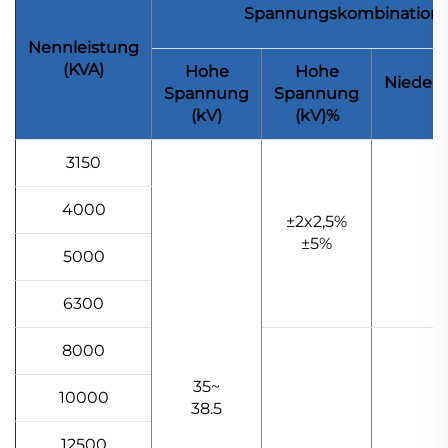
Spannungskombination
Nennleistung
(KVA)
Hohe
Hohe
Nieder
Spannung
Spannung
(kV)
(kV)%
3150
4000
3
±2x2,5%
±5%
1
5000
6300
8000
35~
10000
38.5
12500
3