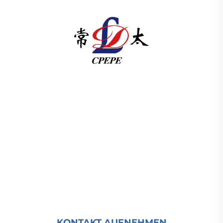
Changzhou Pacific Electric Power Equipment
(Group) Co., Ltd. bietet Hoch- und
Niederspannungsanlagen für die
Energieübertragung, Traktionstransformatoren
(110–330 kV) sowie ortsfeste und kompakte
Umspannstationen für die globale
Energieinfrastruktur. Seit 1989 ISO-zertifiziert und
forschungsorientiert. Fordern Sie heute eine
technische Beratung an.
KONTAKT AUFNEHMEN