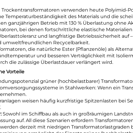
 Trockentransformatoren verwenden heute Polyimid-Po
he Temperaturbeständigkeit des Materials und die sc
nen ganzjährigen Betrieb mit 130 % Überlastung ohne Ak
oren, bei denen fortschrittliche elastische Materialien
berlasttoleranz und langfristige Betriebssicherheit auf
d umweltfreundlichen Recycelbarkeit.
formatoren, die natürliche Ester (Pflanzenöle) als Alter
dtemperatur und besseren Verträglichkeit mit Isolierma
h die zulässige Überlastdauer verlängert wird.
e Vorteile
dungspotenzial grüner (hochbelastbarer) Transformato
tromversorgungssysteme in Stahlwerken: Wenn ein Transf
bernehmen.
anlagen weisen häufig kurzfristige Spitzenlasten bei Se
.
r:
Sowohl im Schiffbau als auch in großräumigen Lands
ng auf. All diese Szenarien erfordern Transformatoren m
werden derzeit mit niedrigen Transformatorlastgraden 