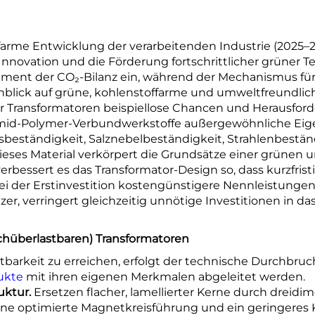
farme Entwicklung der verarbeitenden Industrie (2025–20
novation und die Förderung fortschrittlicher grüner T
ent der CO₂-Bilanz ein, während der Mechanismus für g
inblick auf grüne, kohlenstoffarme und umweltfreundlich
Transformatoren beispiellose Chancen und Herausforderu
imid-Polymer-Verbundwerkstoffe außergewöhnliche Eig
beständigkeit, Salznebelbeständigkeit, Strahlenbestä
Dieses Material verkörpert die Grundsätze einer grünen
verbessert es das Transformator-Design so, dass kurzfrist
der Erstinvestition kostengünstigere Nennleistungen 
er, verringert gleichzeitig unnötige Investitionen in d
chüberlastbaren) Transformatoren
barkeit zu erreichen, erfolgt der technische Durchbruc
ukte
mit ihren eigenen Merkmalen abgeleitet werden.
uktur.
Ersetzen flacher, lamellierter Kerne durch dreidi
 eine optimierte Magnetkreisführung und ein geringeres