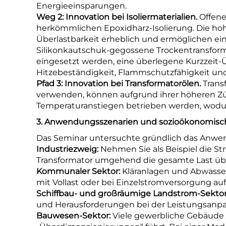
Energieeinsparungen.
Weg 2: Innovation bei Isoliermaterialien.
Offene
herkömmlichen Epoxidharz-Isolierung. Die ho
Überlastbarkeit erheblich und ermöglichen ei
Silikonkautschuk-gegossene Trockentransformat
eingesetzt werden, eine überlegene Kurzzeit-Ü
Hitzebeständigkeit, Flammschutzfähigkeit un
Pfad 3: Innovation bei Transformatorölen.
Trans
verwenden, können aufgrund ihrer höheren Zün
Temperaturanstiegen betrieben werden, wodurc
3. Anwendungsszenarien und sozioökonomisch
Das Seminar untersuchte gründlich das Anwen
Industriezweig:
Nehmen Sie als Beispiel die S
Transformator umgehend die gesamte Last ü
Kommunaler Sektor:
Kläranlagen und Abwasser
mit Vollast oder bei Einzelstromversorgung auf
Schiffbau- und großräumige Landstrom-Sekto
und Herausforderungen bei der Leistungsanpassu
Bauwesen-Sektor:
Viele gewerbliche Gebäude 