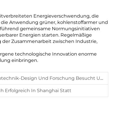
eitverbreiteten Energieverschwendung, die
es die Anwendung grüner, kohlenstoffarmer und
derführend gemeinsame Normungsinitiativen
erbarer Energien starten. Regelmäßige
g der Zusammenarbeit zwischen Industrie,
rgene technologische Innovation enorme
klung einbringen.
nd Tauscht Sich Mit Der Changzhou Pacific Power Company Aus
h Erfolgreich In Shanghai Statt