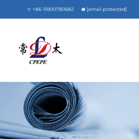
+86-15900780682
[email protected]