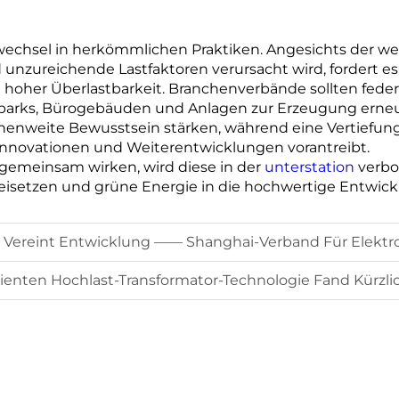
wechsel in herkömmlichen Praktiken. Angesichts der w
unzureichende Lastfaktoren verursacht wird, fordert 
e hoher Überlastbarkeit. Branchenverbände sollten fe
eparks, Bürogebäuden und Anlagen zur Erzeugung erneu
henweite Bewusstsein stärken, während eine Vertiefun
nnovationen und Weiterentwicklungen vorantreibt.
gemeinsam wirken, wird diese in der
unterstation
verbo
 freisetzen und grüne Energie in die hochwertige Entwic
klung —— Shanghai-Verband Für Elektrotechnik-Design Und Forschung Besucht U
ienten Hochlast-Transformator-Technologie Fand Kürzlic