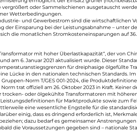
rnisierung ermöglicht der Einsatz grüner (hochbelastb
e vergrößert oder Sammelschienen ausgetauscht werden 
remer Wetterbedingungen.
ndustrie- und Gewerbestrom sind die wirtschaftlichen V
 der Einsparung bei der Leistungsabnahme – unter d
 sich die monatlichen Stromkosteneinsparungen auf 36.
„Transformator mit hoher Überlastkapazität“, der von Ch
at und am 6. Januar 2021 aktualisiert wurde. Dieser Stan
Temperaturanstiegsgrenzen für dreiphasige ölgefüllte 
eine Lücke in den nationalen technischen Standards. Im 
de Gruppen-Norm T/GES 001-2024, die Produktdefinition
 Norm trat offiziell am 26. Oktober 2023 in Kraft. Keine
r trocken- oder ölgekühlte Transformatoren mit höher
n Leistungsdefinitionen für Marktprodukte sowie zum Fe
ttlerweile eine wesentliche Engstelle für die standardis
arüber einig, dass es dringend erforderlich ist, Merkmal
beziehen; dazu bedarf es gemeinsamer Anstrengungen a
obald die Voraussetzungen gegeben sind – nationale St