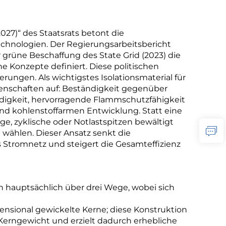
27)“ des Staatsrats betont die
echnologien. Der Regierungsarbeitsbericht
rüne Beschaffung des State Grid (2023) die
e Konzepte definiert. Diese politischen
ngen. Als wichtigstes Isolationsmaterial für
enschaften auf: Beständigkeit gegenüber
ndigkeit, hervorragende Flammschutzfähigkeit
 und kohlenstoffarmen Entwicklung. Statt eine
ige, zyklische oder Notlastspitzen bewältigt
wählen. Dieser Ansatz senkt die
as Stromnetz und steigert die Gesamteffizienz
h hauptsächlich über drei Wege, wobei sich
mensional gewickelte Kerne; diese Konstruktion
 Kerngewicht und erzielt dadurch erhebliche