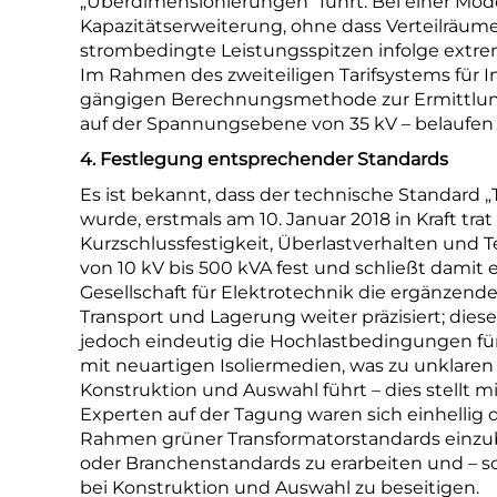
„Überdimensionierungen“ führt. Bei einer Mode
Kapazitätserweiterung, ohne dass Verteilräum
strombedingte Leistungsspitzen infolge ext
Im Rahmen des zweiteiligen Tarifsystems für I
gängigen Berechnungsmethode zur Ermittlung
auf der Spannungsebene von 35 kV – belaufen
4. Festlegung entsprechender Standards
Es ist bekannt, dass der technische Standard 
wurde, erstmals am 10. Januar 2018 in Kraft tr
Kurzschlussfestigkeit, Überlastverhalten und 
von 10 kV bis 500 kVA fest und schließt damit 
Gesellschaft für Elektrotechnik die ergänzen
Transport und Lagerung weiter präzisiert; diese
jedoch eindeutig die Hochlastbedingungen fü
mit neuartigen Isoliermedien, was zu unklare
Konstruktion und Auswahl führt – dies stellt mi
Experten auf der Tagung waren sich einhellig d
Rahmen grüner Transformatorstandards einzu
oder Branchenstandards zu erarbeiten und – s
bei Konstruktion und Auswahl zu beseitigen.