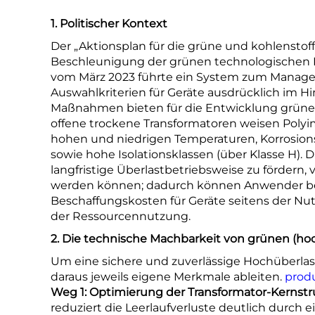
1. Politischer Kontext
Der „Aktionsplan für die grüne und kohlenstof
Beschleunigung der grünen technologischen In
vom März 2023 führte ein System zum Managem
Auswahlkriterien für Geräte ausdrücklich im H
Maßnahmen bieten für die Entwicklung grüner 
offene trockene Transformatoren weisen Poly
hohen und niedrigen Temperaturen, Korrosions
sowie hohe Isolationsklassen (über Klasse H). 
langfristige Überlastbetriebsweise zu fördern, 
werden können; dadurch können Anwender bei 
Beschaffungskosten für Geräte seitens der Nutz
der Ressourcennutzung.
2. Die technische Machbarkeit von grünen (ho
Um eine sichere und zuverlässige Hochüberlast
daraus jeweils eigene Merkmale ableiten.
prod
Weg 1: Optimierung der Transformator-Kernstr
reduziert die Leerlaufverluste deutlich durch