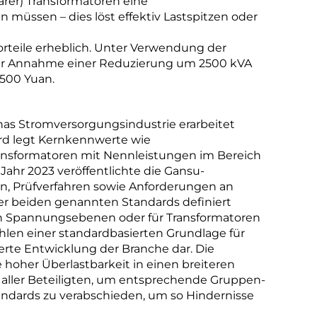
arer) Transformatoren eine
müssen – dies löst effektiv Lastspitzen oder
orteile erheblich. Unter Verwendung der
er Annahme einer Reduzierung um 2500 kVA
500 Yuan.
inas Stromversorgungsindustrie erarbeitet
dard legt Kernkennwerte wie
Transformatoren mit Nennleistungen im Bereich
Jahr 2023 veröffentlichte die Gansu-
en, Prüfverfahren sowie Anforderungen an
r der beiden genannten Standards definiert
en Spannungsebenen oder für Transformatoren
hlen einer standardbasierten Grundlage für
ierte Entwicklung der Branche dar. Die
e hoher Überlastbarkeit in einen breiteren
ller Beteiligten, um entsprechende Gruppen-
andards zu verabschieden, um so Hindernisse