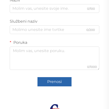
Naziv
0/100
Službeni naziv
0/200
Poruka
0/1000
Prenosi