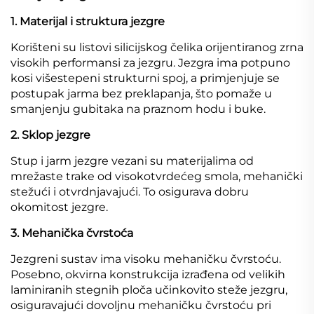
1. Materijal i struktura jezgre
Korišteni su listovi silicijskog čelika orijentiranog zrna
visokih performansi za jezgru. Jezgra ima potpuno
kosi višestepeni strukturni spoj, a primjenjuje se
postupak jarma bez preklapanja, što pomaže u
smanjenju gubitaka na praznom hodu i buke.
2. Sklop jezgre
Stup i jarm jezgre vezani su materijalima od
mrežaste trake od visokotvrdećeg smola, mehanički
stežući i otvrdnjavajući. To osigurava dobru
okomitost jezgre.
3. Mehanička čvrstoća
Jezgreni sustav ima visoku mehaničku čvrstoću.
Posebno, okvirna konstrukcija izrađena od velikih
laminiranih stegnih ploča učinkovito steže jezgru,
osiguravajući dovoljnu mehaničku čvrstoću pri