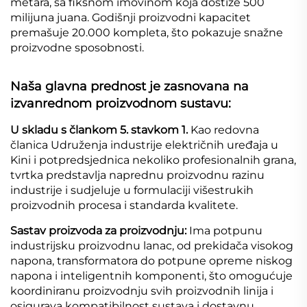
metara, sa fiksnom imovinom koja dostiže 500
milijuna juana. Godišnji proizvodni kapacitet
premašuje 20.000 kompleta, što pokazuje snažne
proizvodne sposobnosti.
Naša glavna prednost je zasnovana na
izvanrednom proizvodnom sustavu:
U skladu s člankom 5. stavkom 1.
Kao redovna
članica Udruženja industrije električnih uređaja u
Kini i potpredsjednica nekoliko profesionalnih grana,
tvrtka predstavlja naprednu proizvodnu razinu
industrije i sudjeluje u formulaciji višestrukih
proizvodnih procesa i standarda kvalitete.
Sastav proizvoda za proizvodnju:
Ima potpunu
industrijsku proizvodnu lanac, od prekidača visokog
napona, transformatora do potpune opreme niskog
napona i inteligentnih komponenti, što omogućuje
koordiniranu proizvodnju svih proizvodnih linija i
osigurava kompatibilnost sustava i dostavnu