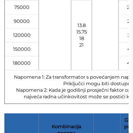
75000
26
90000
29
13.8
15.75
120000
37
18
21
150000
44
180000
49
Napomena 1: Za transformator s povećanjem napona
Priključci mogu biti dostupni
Napomena 2: Kada je godišnji prosječni faktor op
najveća radna učinkovitost može se postići kor
Gub
Kombinacija
pra