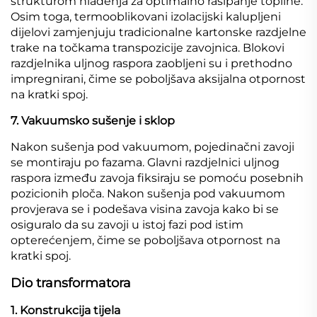
strukturom hlađenja za optimalno rasipanje topline.
Osim toga, termooblikovani izolacijski kalupljeni
dijelovi zamjenjuju tradicionalne kartonske razdjelne
trake na točkama transpozicije zavojnica. Blokovi
razdjelnika uljnog raspora zaobljeni su i prethodno
impregnirani, čime se poboljšava aksijalna otpornost
na kratki spoj.
7. Vakuumsko sušenje i sklop
Nakon sušenja pod vakuumom, pojedinačni zavoji
se montiraju po fazama. Glavni razdjelnici uljnog
raspora između zavoja fiksiraju se pomoću posebnih
pozicionih ploča. Nakon sušenja pod vakuumom
provjerava se i podešava visina zavoja kako bi se
osiguralo da su zavoji u istoj fazi pod istim
opterećenjem, čime se poboljšava otpornost na
kratki spoj.
Dio transformatora
1. Konstrukcija tijela