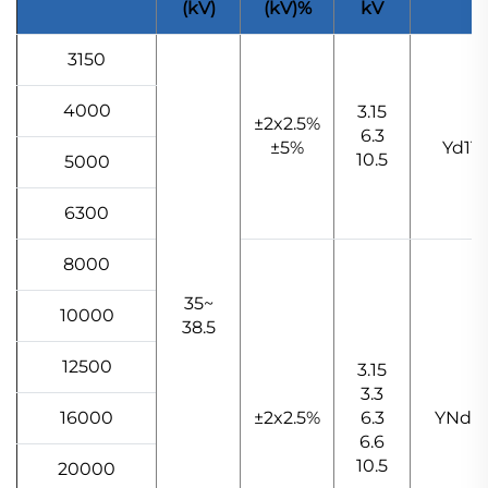
(kV)
(kV)%
kV
3150
4000
3.15
±2x2.5%
6.3
±5%
Yd11
10.5
5000
6300
8000
35~
10000
38.5
12500
3.15
3.3
16000
±2x2.5%
6.3
YNd11
6.6
10.5
20000