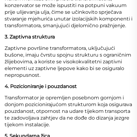
konzervator se može ispustiti na potpuni vakuum
prije ulijevanja ulja, čime se učinkovito sprječava
stvaranje mjehurića unutar izolacijskih komponenti i
transformatora, smanjujući djelomično pražnjenje.
3. Zaptivna struktura
Zaptivne površine transformatora, uključujući
bušone, imaju čvrstu spojnu strukturu s ograničnim
žlijebovima, a koriste se visokokvalitetni zaptivni
elementi uz zaptivne ljepove kako bi se osiguralo
nepropusnost.
4. Pozicioniranje i pouzdanost
Transformator je opremljen posebnom gornjom i
donjom pozicionirajućom strukturom koja osigurava
pouzdanost, otpornost na udare tijekom transporta
te zadovoljava zahtjev da ne dođe do dizanja jezgre
tijekom instalacije.
5. Sekundarna žica