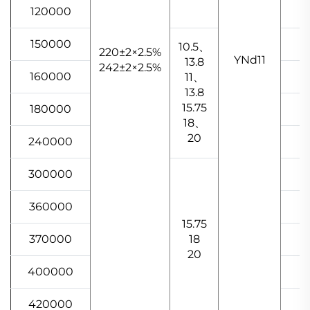
120000
150000
10.5、
220±2×2.5%
YNd11
13.8
242±2×2.5%
160000
11、
13.8
15.75
180000
18、
20
240000
300000
360000
15.75
370000
18
20
400000
1
420000
1