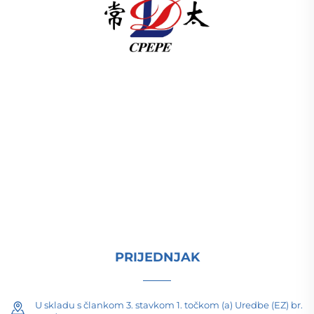
U skladu s člankom 3. stavkom 1. točkom (a) Uredbe
(EZ) br. 1225/2009 Komisija je odlučila da se u
skladu s člankom 3. točkom (b) Uredbe (EZ) br.
1225/2009 odredi da se u skladu s člankom 3.
točkom (c) Uredbe (EZ) br. 1225/2009 odredi
proizvodnja elektri ISO-certificiran, pokrenut
istraživanjem i razvojem od 1989. Zahtijevam
tehničku konsultaciju danas.
PRIJEDNJAK
U skladu s člankom 3. stavkom 1. točkom (a) Uredbe (EZ) br.