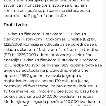
žice, izrade izolacijskog materijala, proizvodnje
zavojnica i montaže tijela izvode se u radnim
zonama bez prašine, pri čemu se čistoća zraka
kontrolira na 3 μg/cm²·dan ili niže.
Profil tvrtke
U skladu s člankom 11. stavkom 1. U skladu s
člankom 11. stavkom 1. točkom (a) Uredbe (EZ) br.
1225/2009 Komisija je odlučila da se odredi da se u
skladu s člankom 11. stavkom 1. točkom (a) Uredbe
(EZ) br. 1225/2009 odredi proizvodnja električne
energije u skladu s člankom 11. stavkom 1. točkom
(b) Uredbe Od svog osnivanja 1989. godine, tvrtka se
uvijek usredotočila na proizvodnju električne
opreme. 1997. godine osnovala je grupu s
registriranim kapitalom od 130 milijuna juana,
postavljajući čvrst temelj za proizvodnu industriju.
Tvrtka ima veliku i modernu proizvodnu bazu koja
pokriva površinu od 240.000 kvadratnih metara.
Među njima je i zgrada površine 120.000 kvadratnih