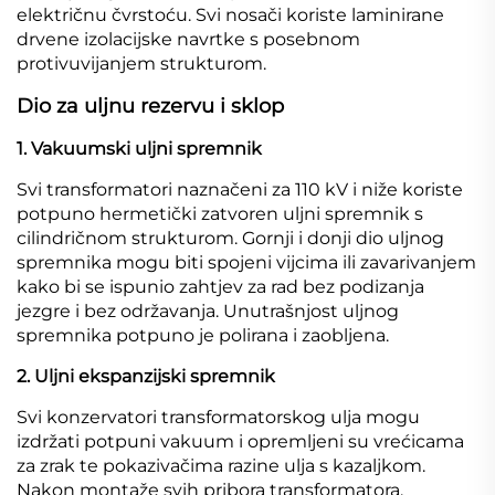
električnu čvrstoću. Svi nosači koriste laminirane
drvene izolacijske navrtke s posebnom
protivuvijanjem strukturom.
Dio za uljnu rezervu i sklop
1. Vakuumski uljni spremnik
Svi transformatori naznačeni za 110 kV i niže koriste
potpuno hermetički zatvoren uljni spremnik s
cilindričnom strukturom. Gornji i donji dio uljnog
spremnika mogu biti spojeni vijcima ili zavarivanjem
kako bi se ispunio zahtjev za rad bez podizanja
jezgre i bez održavanja. Unutrašnjost uljnog
spremnika potpuno je polirana i zaobljena.
2. Uljni ekspanzijski spremnik
Svi konzervatori transformatorskog ulja mogu
izdržati potpuni vakuum i opremljeni su vrećicama
za zrak te pokazivačima razine ulja s kazaljkom.
Nakon montaže svih pribora transformatora,