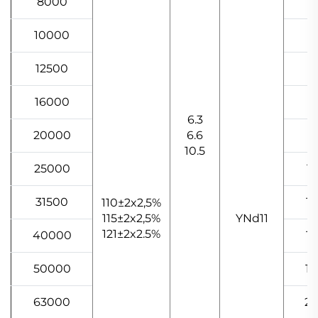
8000
4
10000
5
12500
6
16000
8
6.3
20000
6.6
9
10.5
25000
11
31500
13
110±2x2,5%
115±2x2,5%
YNd11
121±2x2.5%
40000
16
50000
19
63000
22