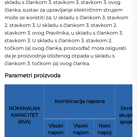
skladu s člankom 3. stavkom 3. stavkom 3. ovog
članka, sustav za upravljanje električnim strujem
može se koristiti za: U skladu s člankom 3. stavkom
2. stavkom 3. U skladu s člankom 3. stavkom 2.
stavkom 3. ovog Pravilnika, u skladu s člankom 3.
stavkom 3. U skladu s člankom 3. stavkom 2.
točkom (a) ovog članka, proizvođač mora osigurati
da je proizvodnja izloženog otpada u skladu s
člankom 3. točkom (a) ovog članka.
Parametri proizvoda
Kombinacija napona
NOMINALNA
Simbo
KAPACITET
skupin
(KVA)
spojev
Visoki
Visoki
Niski
napon
napon
napoj