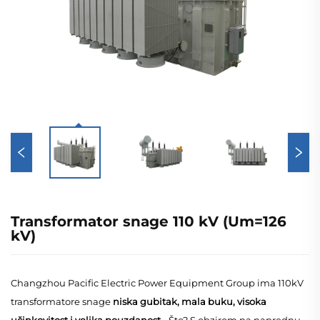
Transformator snage 110 kV (Um=126
kV)
Changzhou Pacific Electric Power Equipment Group ima 110kV
transformatore snage
niska gubitak, mala buku, visoka
učinkovitost i velika pouzdanost
- Što? S obzirom na naprednu