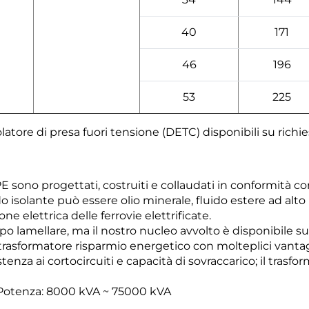
40
171
46
196
53
225
atore di presa fuori tensione (DETC) disponibili su richies
PE sono progettati, costruiti e collaudati in conformità c
do isolante
può essere olio minerale, fluido estere ad alto p
ne elettrica delle ferrovie elettrificate.
ipo lamellare, ma il nostro nucleo avvolto è disponibile su
 trasformatore risparmio energetico con molteplici
vantag
stenza ai cortocircuiti
e capacità di sovraccarico; il trasfo
V, Potenza: 8000 kVA ~ 75000 kVA