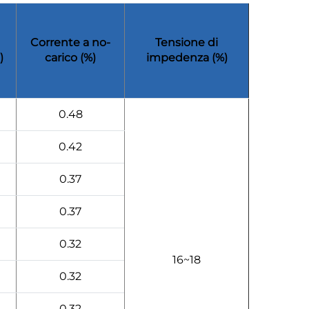
Corrente a no-
Tensione di
)
carico (%)
impedenza (%)
0.48
0.42
0.37
0.37
0.32
16~18
0.32
0.32