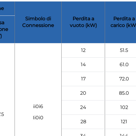
ne
Simbolo di
Perdita a
Perdita a
sa
Connessione
vuoto (kW)
carico (kW
one
)
12
51.5
14
61.0
17
72.0
20
85.0
ii0i6
24
102
.5
Ii0i0
28
121
34
144