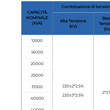
Combinazione di tensio
CAPACITÀ
NOMINALE
Bas
Alta Tensione
(KVA)
Tensi
(kV)
(kV
12500
16000
20000
25000
220±2*2.5%
31500
2*27
220±3*2.5%
40000
40000