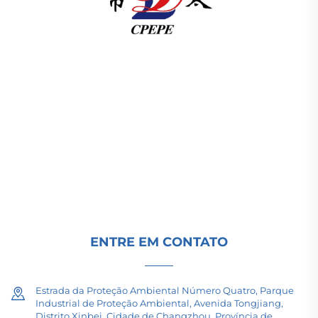
A Changzhou Pacific Electric Power Equipment
(Group) Co., Ltd. fornece equipamentos de
transmissão de energia de alta/baixa tensão,
transformadores de tração (110–330kV) e
subestações embutidas/compactas para
infraestrutura energética global. Certificada pela
ISO, impulsionada por P&D desde 1989. Solicite
uma consulta técnica hoje.
ENTRE EM CONTATO
Estrada da Proteção Ambiental Número Quatro, Parque
Industrial de Proteção Ambiental, Avenida Tongjiang,
Distrito Xinbei, Cidade de Changzhou, Província de