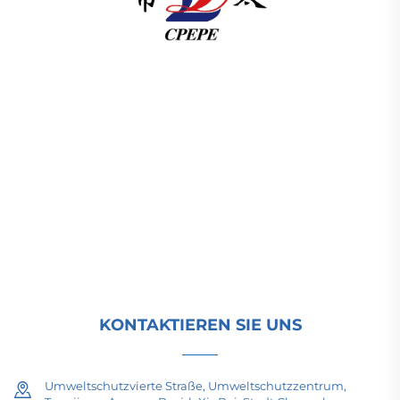
Changzhou Pacific Electric Power Equipment
(Group) Co., Ltd. bietet Hoch- und
Niederspannungsanlagen für die
Energieübertragung, Traktionstransformatoren
(110–330 kV) sowie ortsfeste und kompakte
Umspannstationen für die globale
Energieinfrastruktur. Seit 1989 ISO-zertifiziert und
forschungsorientiert. Fordern Sie heute eine
technische Beratung an.
KONTAKTIEREN SIE UNS
Umweltschutzvierte Straße, Umweltschutzzentrum,