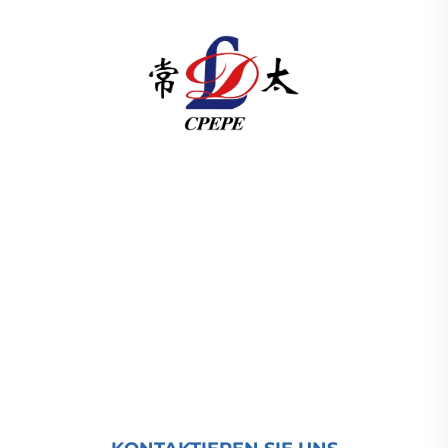
Changzhou Pacific Electric Power Equipment
(Group) Co., Ltd. bietet Hoch- und
Niederspannungsanlagen für die
Energieübertragung, Traktionstransformatoren
(110–330 kV) sowie ortsfeste und kompakte
Umspannstationen für die globale
Energieinfrastruktur. Seit 1989 ISO-zertifiziert und
forschungsorientiert. Fordern Sie heute eine
technische Beratung an.