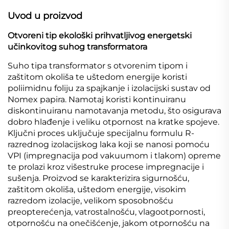
Uvod u proizvod
Otvoreni tip ekološki prihvatljivog energetski
učinkovitog suhog transformatora
Suho tipa transformator s otvorenim tipom i
zaštitom okoliša te uštedom energije koristi
poliimidnu foliju za spajkanje i izolacijski sustav od
Nomex papira. Namotaj koristi kontinuiranu
diskontinuiranu namotavanja metodu, što osigurava
dobro hlađenje i veliku otpornost na kratke spojeve.
Ključni proces uključuje specijalnu formulu R-
razrednog izolacijskog laka koji se nanosi pomoću
VPI (impregnacija pod vakuumom i tlakom) opreme
te prolazi kroz višestruke procese impregnacije i
sušenja. Proizvod se karakterizira sigurnošću,
zaštitom okoliša, uštedom energije, visokim
razredom izolacije, velikom sposobnošću
preopterećenja, vatrostalnošću, vlagootpornosti,
otpornošću na onečišćenje, jakom otpornošću na