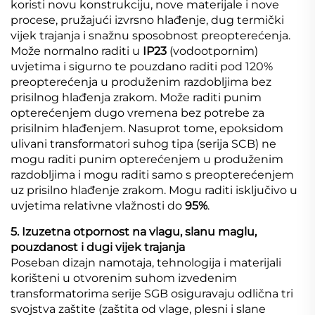
koristi novu konstrukciju, nove materijale i nove
procese, pružajući izvrsno hlađenje, dug termički
vijek trajanja i snažnu sposobnost preopterećenja.
Može normalno raditi u
IP23
(vodootpornim)
uvjetima i sigurno te pouzdano raditi pod 120%
preopterećenja u produženim razdobljima bez
prisilnog hlađenja zrakom. Može raditi punim
opterećenjem dugo vremena bez potrebe za
prisilnim hlađenjem. Nasuprot tome, epoksidom
ulivani transformatori suhog tipa (serija SCB) ne
mogu raditi punim opterećenjem u produženim
razdobljima i mogu raditi samo s preopterećenjem
uz prisilno hlađenje zrakom. Mogu raditi isključivo u
uvjetima relativne vlažnosti do
95%
.
5. Izuzetna otpornost na vlagu, slanu maglu,
pouzdanost i dugi vijek trajanja
Poseban dizajn namotaja, tehnologija i materijali
korišteni u otvorenim suhom izvedenim
transformatorima serije SGB osiguravaju odlična tri
svojstva zaštite (zaštita od vlage, plesni i slane