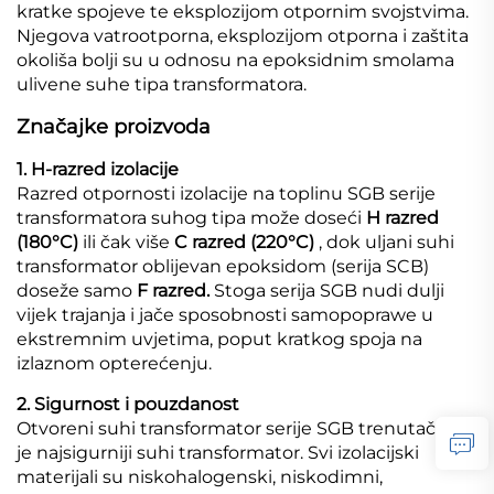
kratke spojeve te eksplozijom otpornim svojstvima.
Njegova vatrootporna, eksplozijom otporna i zaštita
okoliša bolji su u odnosu na epoksidnim smolama
ulivene suhe tipa transformatora.
Značajke proizvoda
1. H-razred izolacije
Razred otpornosti izolacije na toplinu SGB serije
transformatora suhog tipa može doseći
H razred
(180°C)
ili čak više
C razred (220°C)
, dok uljani suhi
transformator oblijevan epoksidom (serija SCB)
doseže samo
F razred.
Stoga serija SGB nudi dulji
vijek trajanja i jače sposobnosti samopoprawe u
ekstremnim uvjetima, poput kratkog spoja na
izlaznom opterećenju.
2. Sigurnost i pouzdanost
Otvoreni suhi transformator serije SGB trenutačno
je najsigurniji suhi transformator. Svi izolacijski
materijali su niskohalogenski, niskodimni,