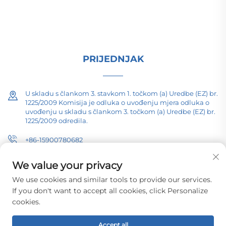
istraživanjem i razvojem od 1989. Zahtijevam
tehničku konsultaciju danas.
PRIJEDNJAK
U skladu s člankom 3. stavkom 1. točkom (a) Uredbe (EZ) br.
1225/2009 Komisija je odluka o uvođenju mjera odluka o
uvođenju u skladu s člankom 3. točkom (a) Uredbe (EZ) br.
1225/2009 odredila.
+86-15900780682
[email protected]
We value your privacy
We use cookies and similar tools to provide our services.
If you don't want to accept all cookies, click Personalize
cookies.
Copyright © 2026 Changzhou Pacific Electric Equipment (Group) Co.,
Ltd. Sva prava su rezervirana.
Politika privatnosti
Accept all