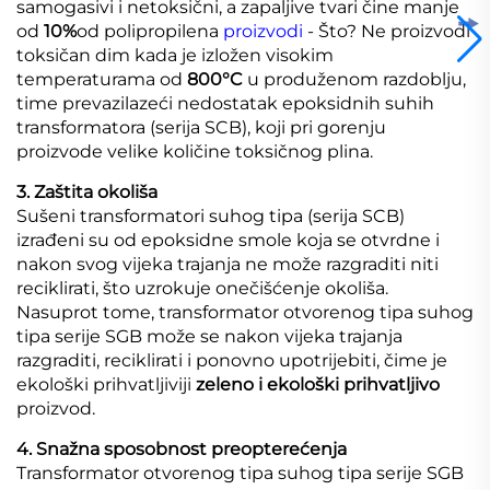
samogasivi i netoksični, a zapaljive tvari čine manje
od
10%
od polipropilena
proizvodi
- Što? Ne proizvodi
toksičan dim kada je izložen visokim
temperaturama od
800°C
u produženom razdoblju,
time prevazilazeći nedostatak epoksidnih suhih
transformatora (serija SCB), koji pri gorenju
proizvode velike količine toksičnog plina.
3. Zaštita okoliša
Sušeni transformatori suhog tipa (serija SCB)
izrađeni su od epoksidne smole koja se otvrdne i
nakon svog vijeka trajanja ne može razgraditi niti
reciklirati, što uzrokuje onečišćenje okoliša.
Nasuprot tome, transformator otvorenog tipa suhog
tipa serije SGB može se nakon vijeka trajanja
razgraditi, reciklirati i ponovno upotrijebiti, čime je
ekološki prihvatljiviji
zeleno i ekološki prihvatljivo
proizvod.
4. Snažna sposobnost preopterećenja
Transformator otvorenog tipa suhog tipa serije SGB