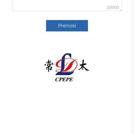
0/1000
Prenosi
U skladu s člankom 3. stavkom 1. točkom (a) Uredbe
(EZ) br. 1225/2009 Komisija je odlučila da se u
skladu s člankom 3. točkom (b) Uredbe (EZ) br.
1225/2009 odredi da se u skladu s člankom 3.
točkom (c) Uredbe (EZ) br. 1225/2009 odredi
proizvodnja elektri ISO-certificiran, pokrenut