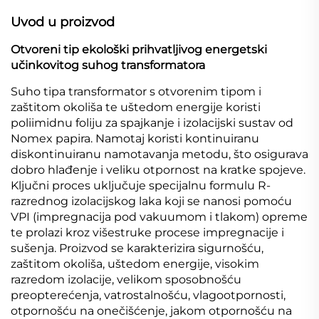
Uvod u proizvod
Otvoreni tip ekološki prihvatljivog energetski
učinkovitog suhog transformatora
Suho tipa transformator s otvorenim tipom i
zaštitom okoliša te uštedom energije koristi
poliimidnu foliju za spajkanje i izolacijski sustav od
Nomex papira. Namotaj koristi kontinuiranu
diskontinuiranu namotavanja metodu, što osigurava
dobro hlađenje i veliku otpornost na kratke spojeve.
Ključni proces uključuje specijalnu formulu R-
razrednog izolacijskog laka koji se nanosi pomoću
VPI (impregnacija pod vakuumom i tlakom) opreme
te prolazi kroz višestruke procese impregnacije i
sušenja. Proizvod se karakterizira sigurnošću,
zaštitom okoliša, uštedom energije, visokim
razredom izolacije, velikom sposobnošću
preopterećenja, vatrostalnošću, vlagootpornosti,
otpornošću na onečišćenje, jakom otpornošću na