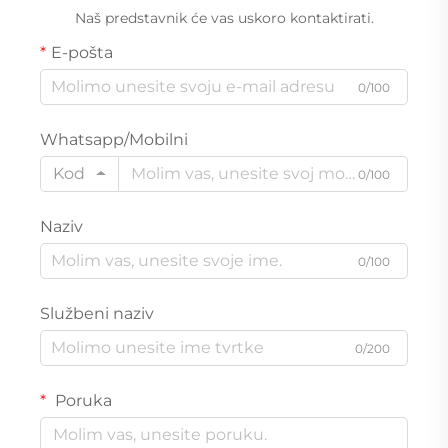
Naš predstavnik će vas uskoro kontaktirati.
E-pošta
0/100
Whatsapp/Mobilni
Kod
0/100
Naziv
0/100
Službeni naziv
0/200
Poruka