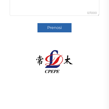
0/1000
Prenosi
U skladu s člankom 3. stavkom 1. točkom (a) Uredbe
(EZ) br. 1225/2009 Komisija je odlučila da se u
skladu s člankom 3. točkom (b) Uredbe (EZ) br.
1225/2009 odredi da se u skladu s člankom 3.
točkom (c) Uredbe (EZ) br. 1225/2009 odredi