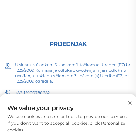
proizvodnja elektri ISO-certificiran, pokrenut
istraživanjem i razvojem od 1989. Zahtijevam
tehničku konsultaciju danas.
PRIJEDNJAK
U skladu s člankom 3. stavkom 1. točkom (a) Uredbe (EZ) br.
1225/2009 Komisija je odluka o uvođenju mjera odluka o
uvođenju u skladu s člankom 3. točkom (a) Uredbe (EZ) br.
1225/2009 odredila.
+86-15900780682
[email protected]
We value your privacy
We use cookies and similar tools to provide our services.
If you don't want to accept all cookies, click Personalize
cookies.
Copyright © 2026 Changzhou Pacific Electric Equipment (Group) Co.,