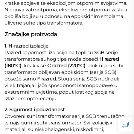
kratke spojeve te eksplozijom otpornim svojstvima.
Njegova vatrootporna, eksplozijom otporna i zaštita
okoliša bolji su u odnosu na epoksidnim smolama
ulivene suhe tipa transformatora.
Značajke proizvoda
1. H-razred izolacije
Razred otpornosti izolacije na toplinu SGB serije
transformatora suhog tipa može doseći
H razred
(180°C)
ili čak više
C razred (220°C)
, dok uljani suhi
transformator oblijevan epoksidom (serija SCB)
doseže samo
F razred.
Stoga serija SGB nudi dulji
vijek trajanja i jače sposobnosti samopoprawe u
ekstremnim uvjetima, poput kratkog spoja na
izlaznom opterećenju.
2. Sigurnost i pouzdanost
Otvoreni suhi transformator serije SGB trenutačno
je najsigurniji suhi transformator. Svi izolacijski
materijali su niskohalogenski, niskodimni,