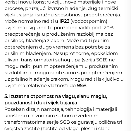
koristi novu konstrukciju, nove materijale i nove
procese, pružajući izvrsno hlađenje, dug termički
vijek trajanja i snažnu sposobnost preopterećenja.
Može normalno raditi u
IP23
(vodootpornim)
uvjetima i sigurno te pouzdano raditi pod 120%
preopterećenja u produženim razdobljima bez
prisilnog hlađenja zrakom. Može raditi punim
opterećenjem dugo vremena bez potrebe za
prisilnim hlađenjem. Nasuprot tome, epoksidom
ulivani transformatori suhog tipa (serija SCB) ne
mogu raditi punim opterećenjem u produženim
razdobljima i mogu raditi samo s preopterećenjem
uz prisilno hlađenje zrakom. Mogu raditi isključivo u
uvjetima relativne vlažnosti do
95%
.
5. Izuzetna otpornost na vlagu, slanu maglu,
pouzdanost i dugi vijek trajanja
Poseban dizajn namotaja, tehnologija i materijali
korišteni u otvorenim suhom izvedenim
transformatorima serije SGB osiguravaju odlična tri
svojstva zaštite (zaštita od vlage, plesni i slane