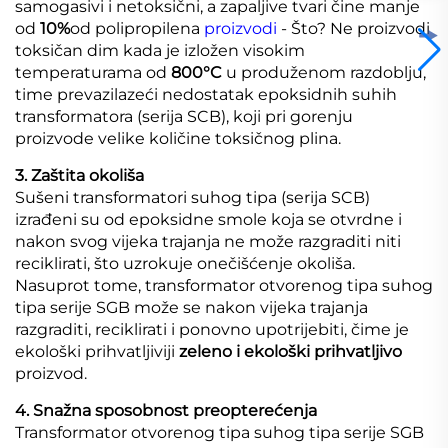
samogasivi i netoksični, a zapaljive tvari čine manje
od
10%
od polipropilena
proizvodi
- Što? Ne proizvodi
toksičan dim kada je izložen visokim
temperaturama od
800°C
u produženom razdoblju,
time prevazilazeći nedostatak epoksidnih suhih
transformatora (serija SCB), koji pri gorenju
proizvode velike količine toksičnog plina.
3. Zaštita okoliša
Sušeni transformatori suhog tipa (serija SCB)
izrađeni su od epoksidne smole koja se otvrdne i
nakon svog vijeka trajanja ne može razgraditi niti
reciklirati, što uzrokuje onečišćenje okoliša.
Nasuprot tome, transformator otvorenog tipa suhog
tipa serije SGB može se nakon vijeka trajanja
razgraditi, reciklirati i ponovno upotrijebiti, čime je
ekološki prihvatljiviji
zeleno i ekološki prihvatljivo
proizvod.
4. Snažna sposobnost preopterećenja
Transformator otvorenog tipa suhog tipa serije SGB