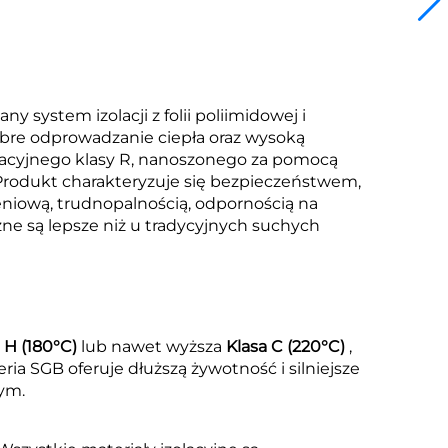
 system izolacji z folii poliimidowej i
bre odprowadzanie ciepła oraz wysoką
olacyjnego klasy R, nanoszonego za pomocą
 Produkt charakteryzuje się bezpieczeństwem,
eniową, trudnopalnością, odpornością na
ne są lepsze niż u tradycyjnych suchych
 H (180°C)
lub nawet wyższa
Klasa C (220°C)
,
ria SGB oferuje dłuższą żywotność i silniejsze
ym.