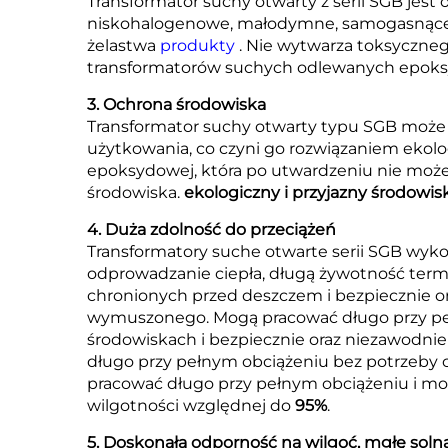
Transformator suchy otwarty z serii SGB jes
niskohalogenowe, małodymne, samogasnące i 
żelastwa
produkty
. Nie wytwarza toksyczne
transformatorów suchych odlewanych epoksyd
3. Ochrona środowiska
Transformator suchy otwarty typu SGB może 
użytkowania, co czyni go rozwiązaniem ekol
epoksydowej, która po utwardzeniu nie może 
środowiska.
ekologiczny i przyjazny środowi
4. Duża zdolność do przeciążeń
Transformatory suche otwarte serii SGB wyk
odprowadzanie ciepła, długą żywotność term
chronionych przed deszczem i bezpiecznie or
wymuszonego. Mogą pracować długo przy pe
środowiskach i bezpiecznie oraz niezawodnie
długo przy pełnym obciążeniu bez potrzeby
pracować długo przy pełnym obciążeniu i mo
wilgotności względnej do
95%
.
5. Doskonała odporność na wilgoć, mgłę soln