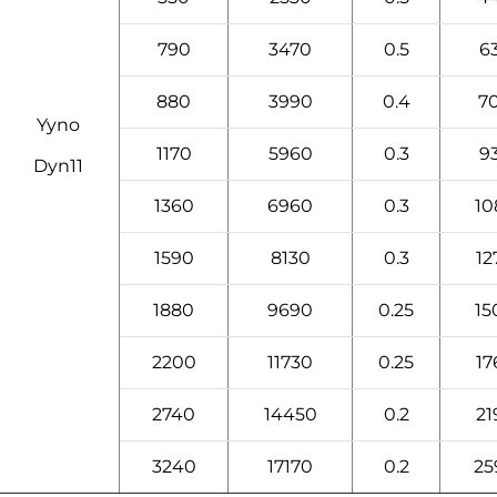
790
3470
0.5
6
880
3990
0.4
7
Yyno
1170
5960
0.3
9
Dyn11
1360
6960
0.3
10
1590
8130
0.3
12
1880
9690
0.25
15
2200
11730
0.25
17
2740
14450
0.2
21
3240
17170
0.2
25