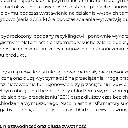
t obecnie najbezpieczniejszym transformatorem suchym. W
nietoksyczne, a zawartość substancji palnych stanowi
go dymu podczas wystawienia na działanie wysokich te
owo (seria SCB), które podczas spalania wytwarzają duż
być rozłożony, poddany recyklingowi i ponownie wykor
ogicznym. Natomiast transformatory suche zalane epoks
zostać rozłożona ani zrecyklingowana po zakończeniu e
sku
produktu.
orzystują nową konstrukcję, nowe materiały oraz nowocz
iczną oraz dużą wytrzymałość na przeciążenia. Mogą p
az niezawodnie funkcjonować przy przeciążeniu 120% pr
łnym obciążeniu bez potrzeby chłodzenia wymuszone
 działać przy przeciążeniu 120% przez dłuższy czas be
 chłodzenia wymuszonego. Natomiast transformatory su
gą być przeciążane jedynie przy chłodzeniu wymuszony
ą, niezawodność oraz długą żywotność