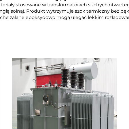
ateriały stosowane w transformatorach suchych otwarteg
i mgłą solną). Produkt wytrzymuje szok termiczny bez pęk
uche zalane epoksydowo mogą ulegać lekkim rozładowan