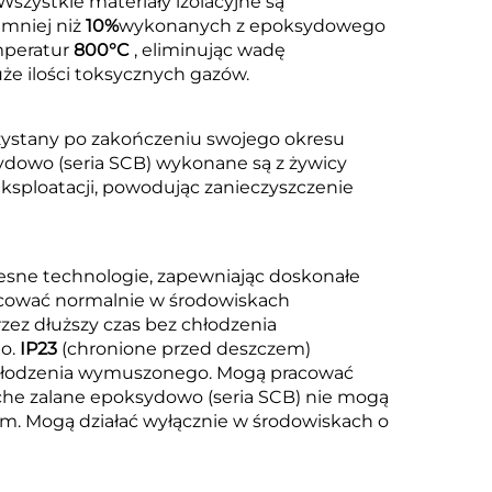
szystkie materiały izolacyjne są
 mniej niż
10%
wykonanych z epoksydowego
mperatur
800°C
, eliminując wadę
e ilości toksycznych gazów.
zystany po zakończeniu swojego okresu
ydowo (seria SCB) wykonane są z żywicy
ksploatacji, powodując zanieczyszczenie
esne technologie, zapewniając doskonałe
racować normalnie w środowiskach
zez dłuższy czas bez chłodzenia
go.
IP23
(chronione przed deszczem)
z chłodzenia wymuszonego. Mogą pracować
che zalane epoksydowo (seria SCB) nie mogą
m. Mogą działać wyłącznie w środowiskach o