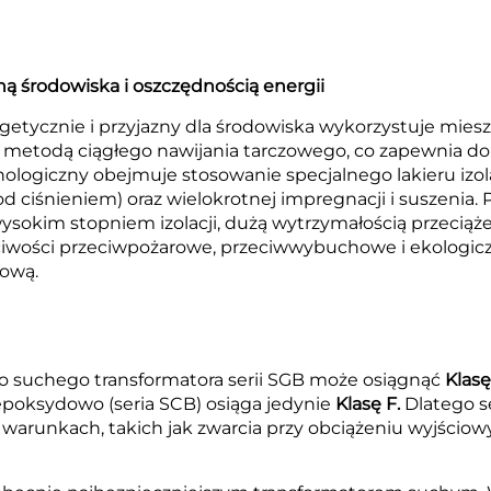
ą środowiska i oszczędnością energii
ycznie i przyjazny dla środowiska wykorzystuje mieszany
metodą ciągłego nawijania tarczowego, co zapewnia do
nologiczny obejmuje stosowanie specjalnego lakieru iz
ciśnieniem) oraz wielokrotnej impregnacji i suszenia.
wysokim stopniem izolacji, dużą wytrzymałością przeciąż
ciwości przeciwpożarowe, przeciwwybuchowe i ekologicz
dową.
ego suchego transformatora serii SGB może osiągnąć
Klasę
poksydowo (seria SCB) osiąga jedynie
Klasę F.
Dlatego se
arunkach, takich jak zwarcia przy obciążeniu wyjściow