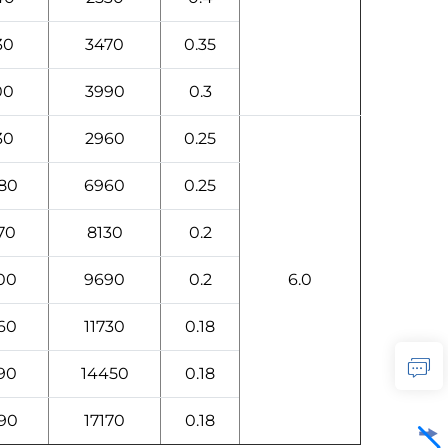
30
3470
0.35
00
3990
0.3
30
2960
0.25
80
6960
0.25
70
8130
0.2
00
9690
0.2
6.0
60
11730
0.18
90
14450
0.18
90
17170
0.18