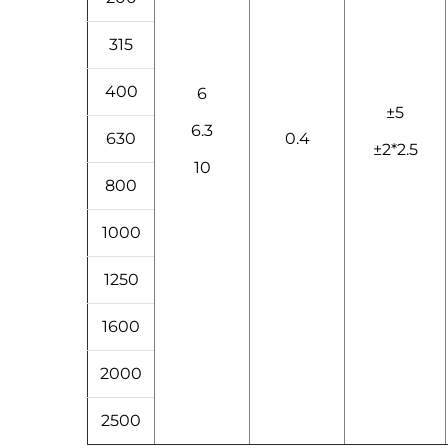
315
400
6
±5
6.3
630
0.4
±2*2.5
10
800
1000
1250
1600
2000
2500