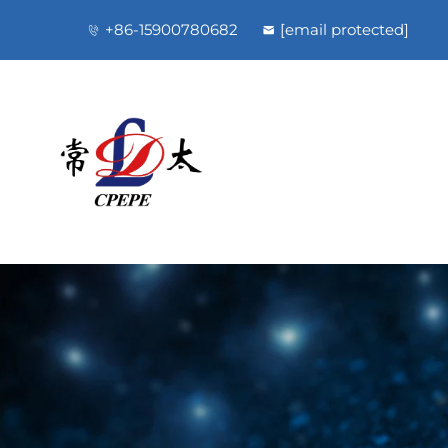
+86-15900780682
[email protected]