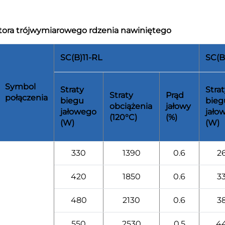
tora trójwymiarowego rdzenia nawiniętego
SC(B)11-RL
SC(B
Symbol
Straty
Stra
Straty
Prąd
połączenia
biegu
bieg
obciążenia
jałowy
jałowego
jało
(120°C)
(%)
(W)
(W)
330
1390
0.6
2
420
1850
0.6
3
480
2130
0.6
3
550
2530
0.5
4