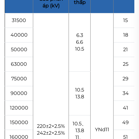
thấp
áp (kV)
31500
15
40000
18
6.3
6.6
10.5
50000
21
63000
25
75000
29
10.5
90000
34
13.8
120000
41
150000
49
10.5、
220±2×2.5%
YNd11
13.8
242±2×2.5%
160000
51
11、