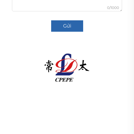
0/1000
Gửi
Công ty TNHH Thiết bị Điện lực Thái Bình Dương
Thường Châu cung cấp thiết bị truyền tải điện cao/
hạ thế, biến áp kéo (110–330kV) và trạm biến áp
kiểu hộp/kiểu cụm cho cơ sở hạ tầng năng lượng
toàn cầu. Đạt chứng nhận ISO, tiên phong trong
nghiên cứu và phát triển từ năm 1989. Yêu cầu tư