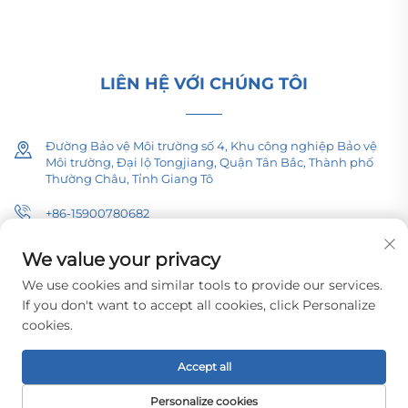
vấn kỹ thuật ngay hôm nay.
LIÊN HỆ VỚI CHÚNG TÔI
Đường Bảo vệ Môi trường số 4, Khu công nghiệp Bảo vệ
Môi trường, Đại lộ Tongjiang, Quận Tân Bắc, Thành phố
Thường Châu, Tỉnh Giang Tô
+86-15900780682
[email protected]
We value your privacy
We use cookies and similar tools to provide our services.
If you don't want to accept all cookies, click Personalize
cookies.
Bản quyền © 2026 Công ty TNHH Thiết bị Điện Pacific Thường Châu
(Tập đoàn) Tất quyền được bảo hộ.
Chính sách bảo mật
Accept all
Personalize cookies