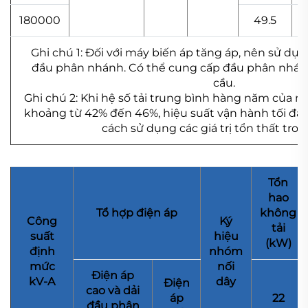
180000
49.5
Ghi chú 1: Đối với máy biến áp tăng áp, nên sử dụ
đầu phân nhánh. Có thể cung cấp đầu phân nhán
cầu.
Ghi chú 2: Khi hệ số tải trung bình hàng năm của 
khoảng từ 42% đến 46%, hiệu suất vận hành tối đa
cách sử dụng các giá trị tổn thất tro
Tổn
hao
Tổ hợp điện áp
không
Công
Ký
tải
suất
hiệu
(kW)
định
nhóm
mức
nối
Điện áp
kV-A
dây
Điện
cao và dải
áp
22
đầu phân