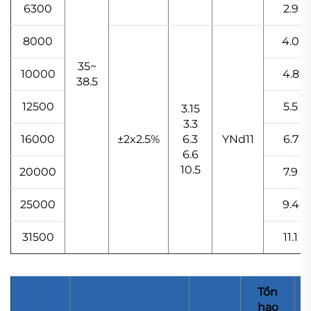
6300
2.9
8000
4.0
35~
10000
4.8
38.5
12500
5.5
3.15
3.3
16000
±2x2.5%
6.3
YNd11
6.7
6.6
10.5
20000
7.9
25000
9.4
31500
11.1
Tổn
hao