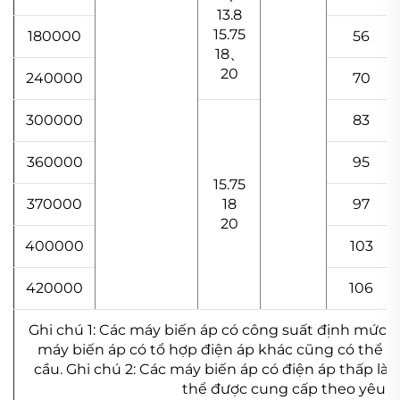
13.8
15.75
180000
56
18、
20
240000
70
300000
83
360000
95
15.75
370000
18
97
20
400000
103
420000
106
Ghi chú 1: Các máy biến áp có công suất định mức 
máy biến áp có tổ hợp điện áp khác cũng có thể 
cầu. Ghi chú 2: Các máy biến áp có điện áp thấp là 
thể được cung cấp theo yêu c