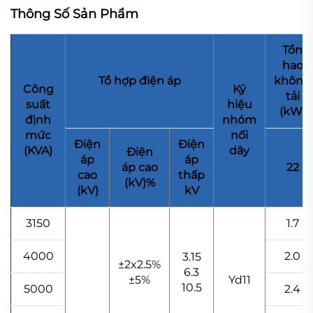
Thông Số Sản Phẩm
Tổn
hao
Tổ hợp điện áp
không
Công
Ký
tải
suất
hiệu
(kW)
định
nhóm
mức
nối
Điện
Điện
(KVA)
dây
Điện
áp
áp
áp cao
22
cao
thấp
(kV)%
(kV)
kV
3150
1.7
4000
2.0
3.15
±2x2.5%
6.3
±5%
Yd11
10.5
5000
2.4