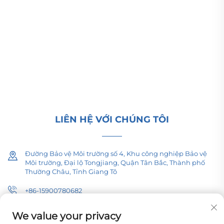
Công ty TNHH Thiết bị Điện lực Thái Bình Dương
Thường Châu cung cấp thiết bị truyền tải điện cao/
hạ thế, biến áp kéo (110–330kV) và trạm biến áp
kiểu hộp/kiểu cụm cho cơ sở hạ tầng năng lượng
toàn cầu. Đạt chứng nhận ISO, tiên phong trong
nghiên cứu và phát triển từ năm 1989. Yêu cầu tư
vấn kỹ thuật ngay hôm nay.
LIÊN HỆ VỚI CHÚNG TÔI
Đường Bảo vệ Môi trường số 4, Khu công nghiệp Bảo vệ
Môi trường, Đại lộ Tongjiang, Quận Tân Bắc, Thành phố
Thường Châu, Tỉnh Giang Tô
+86-15900780682
[email protected]
We value your privacy