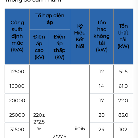
Tổ hợp điện
áp
Công
Tổn
Ký
Tổn
suất
hao
Hiệu
thất
định
không
Điện
Điện
Kết
tải
mức
tải
áp
áp
Nối
(kW)
(KVA)
(kW)
cao
thấp
(kV)
(kV)
12500
12
51.5
16000
14
61.0
20000
17
72.0
25000
220±
20
85.0
2*2.5
%
ii0i6
31500
24
102
2*27.5