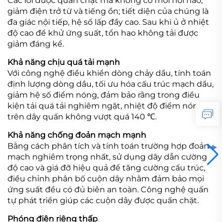
Các lõi được quấn chặt mà không có mối nối nào,
giảm điện trở từ và tiếng ồn; tiết diện của chúng là
đa giác nội tiếp, hệ số lấp đầy cao. Sau khi ủ ở nhiệt
độ cao để khử ứng suất, tổn hao không tải được
giảm đáng kể.
Khả năng chịu quá tải mạnh
Với công nghệ điều khiển dòng chảy dầu, tính toán
định lượng dòng dầu, tối ưu hóa cấu trúc mạch
dầu,
giảm hệ số điểm nóng, đảm bảo rằng trong điều
kiện tải quá tải nghiêm ngặt,
nhiệt độ điểm nóng
trên dây quấn không vượt quá 140 ℃.
Khả năng chống đoản mạch mạnh
Bằng cách phân tích và tính toán trường hợp đoản
mạch nghiêm trọng nhất, sử dụng dây dẫn cường
độ cao và giá đỡ hiệu quả để tăng cường cấu trúc,
điều chỉnh phân bố cuộn dây nhằm đảm bảo mọi
ứng suất đều có đủ biên an toàn. Công nghệ quấn
tự phát triển giúp các cuộn dây được quấn chặt.
Phóng điện riêng thấp