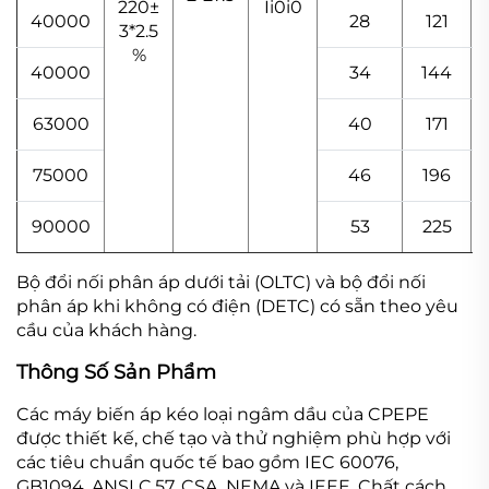
220±
Ii0i0
40000
28
121
3*2.5
%
40000
34
144
63000
40
171
75000
46
196
90000
53
225
Bộ đổi nối phân áp dưới tải (OLTC) và bộ đổi nối
phân áp khi không có điện (DETC) có sẵn theo yêu
cầu của khách hàng.
Thông Số Sản Phẩm
Các máy biến áp kéo loại ngâm dầu của CPEPE
được thiết kế, chế tạo và thử nghiệm phù hợp với
các tiêu chuẩn quốc tế bao gồm IEC 60076,
GB1094, ANSI C.57, CSA, NEMA và IEEE. Chất cách