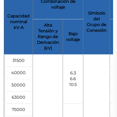
Combinación de
voltaje
Símbolo
Capacidad
del
nominal
Grupo de
Alta
kV-A
Conexión
Tensión y
Bajo
Rango de
voltaje
Derivación
(kV)
31500
40000
6.3
6.6
10.5
50000
63000
75000