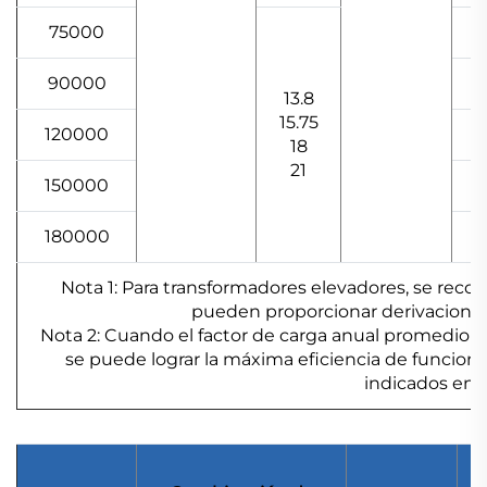
75000
90000
13.8
15.75
120000
18
21
150000
180000
Nota 1: Para transformadores elevadores, se reco
pueden proporcionar derivaciones s
Nota 2: Cuando el factor de carga anual promedio de
se puede lograr la máxima eficiencia de funciona
indicados en l
P