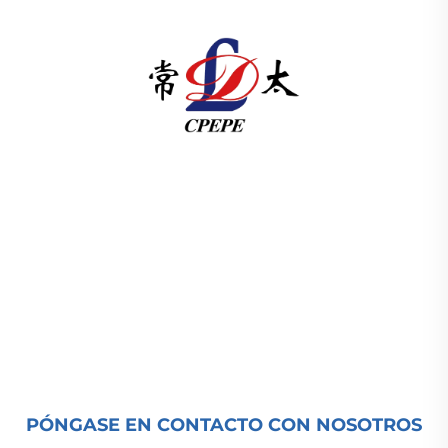
Changzhou Pacific Electric Power Equipment
(Group) Co., Ltd. proporciona equipos de
transmisión de energía de alta/baja tensión,
transformadores de tracción (110–330kV) y
subestaciones embaladas/montadas sobre
plataforma para infraestructuras energéticas
globales. Certificada por ISO, impulsada por I+D
desde 1989. Solicite hoy una consulta técnica.
PÓNGASE EN CONTACTO CON NOSOTROS