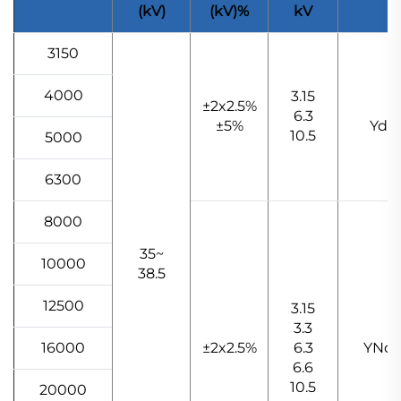
(kV)
(kV)%
kV
3150
4000
3.15
±2x2.5%
6.3
±5%
Yd11
10.5
5000
6300
8000
35~
10000
38.5
12500
3.15
3.3
16000
±2x2.5%
6.3
YNd1
6.6
10.5
20000