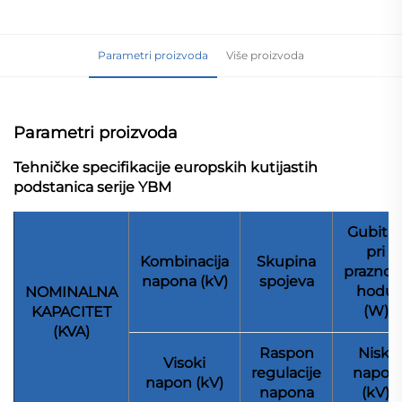
Parametri proizvoda
Više proizvoda
Parametri proizvoda
Tehničke specifikacije europskih kutijastih
podstanica serije YBM
Gubita
pri
Kombinacija
Skupina
prazno
napona (kV)
spojeva
hodu
NOMINALNA
(W)
KAPACITET
(KVA)
Raspon
Niski
Visoki
regulacije
napon
napon (kV)
napona
(kV)