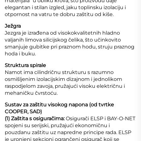
materijala" u obliku krova, što proizvodu daje
elegantan i stilan izgled, jaku toplinsku izolaciju i
otpornost na vatru te dobru zaštitu od kiše.
Ježgra
Jezgra je izrađena od visokokvalitetnih hladno
valjanih limova silicijskog čelika, što učinkovito
smanjuje gubitke pri praznom hodu, struju praznog
hoda i buku.
Struktura spirale
Namot ima cilindričnu strukturu s razumno
osmišljenim izolacijskim dizajnom i jednolikom
raspodjelom zavoja, pružajući visoku električnu i
mehaničku čvrstoću.
Sustav za zaštitu visokog napona (od tvrtke
COOPER, SAD)
(1) Zaštita s osiguračima:
Osigurači ELSP i BAY-O-NET
spojeni su serijski, pružajući ekonomičnu i
pouzdanu zaštitu uz napredne principe rada. ELSP
je uronjeni sekcioni ogrančeni osigurač koji se