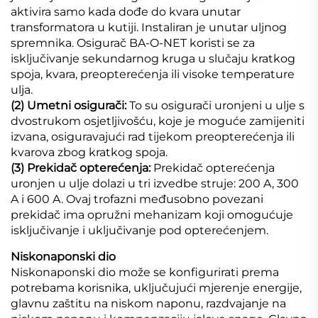
aktivira samo kada dođe do kvara unutar
transformatora u kutiji. Instaliran je unutar uljnog
spremnika. Osigurač BA-O-NET koristi se za
isključivanje sekundarnog kruga u slučaju kratkog
spoja, kvara, preopterećenja ili visoke temperature
ulja.
(2) Umetni osigurači:
To su osigurači uronjeni u ulje s
dvostrukom osjetljivošću, koje je moguće zamijeniti
izvana, osiguravajući rad tijekom preopterećenja ili
kvarova zbog kratkog spoja.
(3) Prekidač opterećenja:
Prekidač opterećenja
uronjen u ulje dolazi u tri izvedbe struje: 200 A, 300
A i 600 A. Ovaj trofazni međusobno povezani
prekidač ima opružni mehanizam koji omogućuje
isključivanje i uključivanje pod opterećenjem.
Niskonaponski dio
Niskonaponski dio može se konfigurirati prema
potrebama korisnika, uključujući mjerenje energije,
glavnu zaštitu na niskom naponu, razdvajanje na