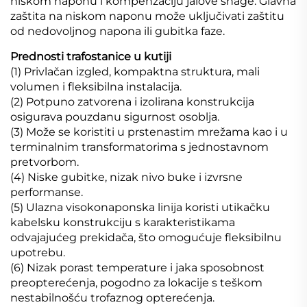
niskom naponu i kompenzaciju jalove snage. Glavna
zaštita na niskom naponu može uključivati zaštitu
od nedovoljnog napona ili gubitka faze.
Prednosti trafostanice u kutiji
(1) Privlačan izgled, kompaktna struktura, mali
volumen i fleksibilna instalacija.
(2) Potpuno zatvorena i izolirana konstrukcija
osigurava pouzdanu sigurnost osoblja.
(3) Može se koristiti u prstenastim mrežama kao i u
terminalnim transformatorima s jednostavnom
pretvorbom.
(4) Niske gubitke, nizak nivo buke i izvrsne
performanse.
(5) Ulazna visokonaponska linija koristi utikačku
kabelsku konstrukciju s karakteristikama
odvajajućeg prekidača, što omogućuje fleksibilnu
upotrebu.
(6) Nizak porast temperature i jaka sposobnost
preopterećenja, pogodno za lokacije s teškom
nestabilnošću trofaznog opterećenja.