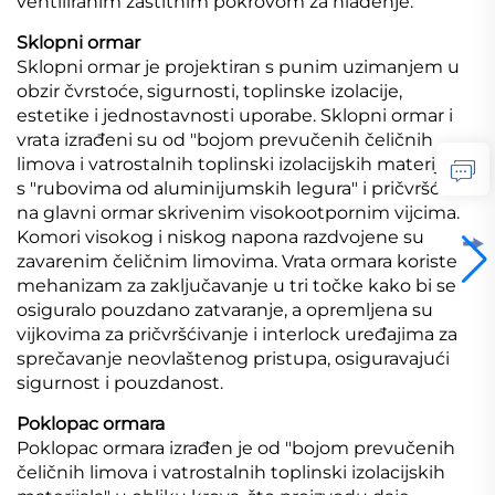
ventiliranim zaštitnim pokrovom za hlađenje.
Sklopni ormar
Sklopni ormar je projektiran s punim uzimanjem u
obzir čvrstoće, sigurnosti, toplinske izolacije,
estetike i jednostavnosti uporabe. Sklopni ormar i
vrata izrađeni su od "bojom prevučenih čeličnih
limova i vatrostalnih toplinski izolacijskih materijala"
s "rubovima od aluminijumskih legura" i pričvršćeni
na glavni ormar skrivenim visokootpornim vijcima.
Komori visokog i niskog napona razdvojene su
zavarenim čeličnim limovima. Vrata ormara koriste
mehanizam za zaključavanje u tri točke kako bi se
osiguralo pouzdano zatvaranje, a opremljena su
vijkovima za pričvršćivanje i interlock uređajima za
sprečavanje neovlaštenog pristupa, osiguravajući
sigurnost i pouzdanost.
Poklopac ormara
Poklopac ormara izrađen je od "bojom prevučenih
čeličnih limova i vatrostalnih toplinski izolacijskih