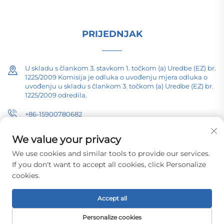
PRIJEDNJAK
U skladu s člankom 3. stavkom 1. točkom (a) Uredbe (EZ) br.
1225/2009 Komisija je odluka o uvođenju mjera odluka o
uvođenju u skladu s člankom 3. točkom (a) Uredbe (EZ) br.
1225/2009 odredila.
+86-15900780682
[email protected]
We value your privacy
We use cookies and similar tools to provide our services.
If you don't want to accept all cookies, click Personalize
cookies.
Copyright © 2026 Changzhou Pacific Electric Equipment (Group) Co.,
Ltd. Sva prava su rezervirana.
Politika privatnosti
Accept all
Personalize cookies