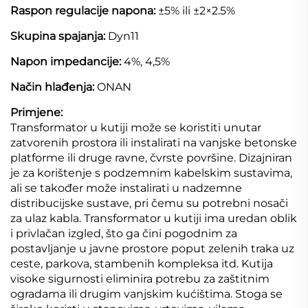
Raspon regulacije napona:
±5% ili ±2×2.5%
Skupina spajanja:
Dyn11
Napon impedancije:
4%, 4,5%
Način hlađenja:
ONAN
Primjene:
Transformator u kutiji može se koristiti unutar
zatvorenih prostora ili instalirati na vanjske betonske
platforme ili druge ravne, čvrste površine. Dizajniran
je za korištenje s podzemnim kabelskim sustavima,
ali se također može instalirati u nadzemne
distribucijske sustave, pri čemu su potrebni nosači
za ulaz kabla. Transformator u kutiji ima uredan oblik
i privlačan izgled, što ga čini pogodnim za
postavljanje u javne prostore poput zelenih traka uz
ceste, parkova, stambenih kompleksa itd. Kutija
visoke sigurnosti eliminira potrebu za zaštitnim
ogradama ili drugim vanjskim kućištima. Stoga se