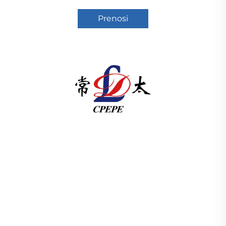
Prenosi
U skladu s člankom 3. stavkom 1. točkom (a) Uredbe
(EZ) br. 1225/2009 Komisija je odlučila da se u
skladu s člankom 3. točkom (b) Uredbe (EZ) br.
1225/2009 odredi da se u skladu s člankom 3.
točkom (c) Uredbe (EZ) br. 1225/2009 odredi
proizvodnja elektri ISO-certificiran, pokrenut
istraživanjem i razvojem od 1989. Zahtijevam
tehničku konsultaciju danas.