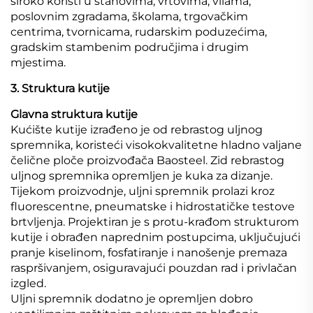
široko koristi u stanovima, vrtovima, vilama,
poslovnim zgradama, školama, trgovačkim
centrima, tvornicama, rudarskim poduzećima,
gradskim stambenim područjima i drugim
mjestima.
3. Struktura kutije
Glavna struktura kutije
Kućište kutije izrađeno je od rebrastog uljnog
spremnika, koristeći visokokvalitetne hladno valjane
čelične ploče proizvođača Baosteel. Zid rebrastog
uljnog spremnika opremljen je kuka za dizanje.
Tijekom proizvodnje, uljni spremnik prolazi kroz
fluorescentne, pneumatske i hidrostatičke testove
brtvljenja. Projektiran je s protu-krađom strukturom
kutije i obrađen naprednim postupcima, uključujući
pranje kiselinom, fosfatiranje i nanošenje premaza
raspršivanjem, osiguravajući pouzdan rad i privlačan
izgled.
Uljni spremnik dodatno je opremljen dobro